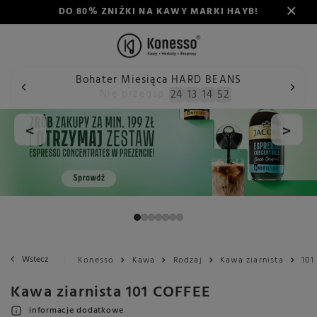
DO 80% ZNIŻKI NA KAWY MARKI HAYB!
Bohater Miesiąca HARD BEANS
Nie przegap:
24
13
14
52
<
>
Wstecz
Konesso
Kawa
Rodzaj
Kawa ziarnista
101
Kawa ziarnista 101 COFFEE
informacje dodatkowe