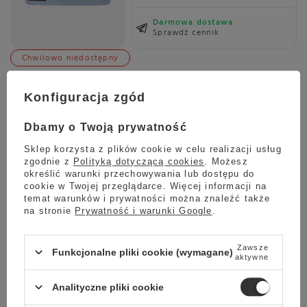
Darmowa dostawa
Sprawdź cennik
Chwilowo niedostępny
Kawa ziarnista 101 COFFEE Colombia El Placer Geisha Black
Honey 150g
Konfiguracja zgód
140,00 zł
Dbamy o Twoją prywatność
Sklep korzysta z plików cookie w celu realizacji usług
zgodnie z
Polityką dotyczącą cookies
. Możesz
określić warunki przechowywania lub dostępu do
cookie w Twojej przeglądarce. Więcej informacji na
temat warunków i prywatności można znaleźć także
na stronie
Prywatność i warunki Google
.
Chwilowo niedostępny
Kawa ziarnista 101 COFFEE Colombia Wilder Lazo Bella
Zawsze
Funkcjonalne pliki cookie (wymagane)
Alejandria Geisha Natural 150g
aktywne
140,00 zł
Analityczne pliki cookie