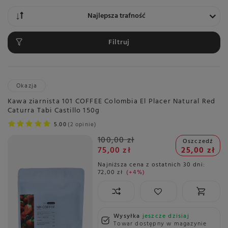
Zmień sortowanie
Najlepsza trafność
Filtruj
Okazja
Kawa ziarnista 101 COFFEE Colombia El Placer Natural Red
Caturra Tabi Castillo 150g
5.00
2 opinie
100,00 zł
Oszczedź
75,00 zł
25,00 zł
Najniższa cena z ostatnich 30 dni:
72,00 zł
+4%
Wysyłka
jeszcze dzisiaj
Towar dostępny w magazynie