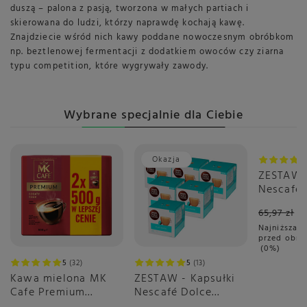
duszą – palona z pasją, tworzona w małych partiach i
skierowana do ludzi, którzy naprawdę kochają kawę.
Znajdziecie wśród nich kawy poddane nowoczesnym obróbkom
np. beztlenowej fermentacji z dodatkiem owoców czy ziarna
typu competition, które wygrywały zawody.
Wybrane specjalnie dla Ciebie
Okazja
Okazja
ZESTAW 
Nescafé 
Gusto C
65,97 zł
3x16 sztu
Najniższa c
przed obni
0%
5
32
5
13
Kawa mielona MK
ZESTAW - Kapsułki
Cafe Premium
Nescafé Dolce
2x500g
Gusto Flat White