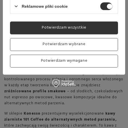
Reklamowe pliki cookie
Potwierdzam wszystkie
Kawa ziarnista 101 Coffee
to propozycja dla tych, którzy
Potwierdzam wybrane
szukają autentyczności i prawdziwego rzemiosła w każdej
filiżance. Marka stworzona przez jednego pasjonata kawy
pokazuje, że mała palarnia może dostarczać produkty o
Potwierdzam wymagane
wyjątkowej jakości, świeżości i smaku.
Każde ziarno 101 Coffee to efekt starannego doboru plantacji,
kontrolowanego procesu palenia i ogromnego serca włożonego
w każdy etap tworzenia kawy. W ofercie znajdziesz
zróżnicowane profile smakowe
– od słodkich, czekoladowych
nut espresso po owocowe, kwasowe kompozycje idealne do
alternatywnych metod parzenia.
W sklepie
Konesso
prezentujemy wyselekcjonowane
kawy
ziarniste 101 Coffee do alternatywnych metod parzenia,
które zachwycają swoją świeżością i charakterem. To kawa z