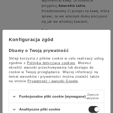
wyśmienitej kawy, to osobiście
przygotuj
Amaretto Latte
.
Przedstawiamy Ci przepis na kawę, która
sprawi, że we własnym domu poczujesz
się jak we włoskiej kawiarni.
5:
00
Konfiguracja zgód
Dbamy o Twoją prywatność
Sklep korzysta z plików cookie w celu realizacji usług
zgodnie z
Polityką dotyczącą cookies
. Możesz
określić warunki przechowywania lub dostępu do
cookie w Twojej przeglądarce. Więcej informacji na
Czas
przygotowania
temat warunków i prywatności można znaleźć także
Składniki:
na stronie
Prywatność i warunki Google
.
30 ml
Syropu Amaretto Monin
Zawsze
200 ml
Spienionego mleka
Funkcjonalne pliki cookie (wymagane)
aktywne
1
Espresso
+
Bita śmietana
+
Kakao
Analityczne pliki cookie