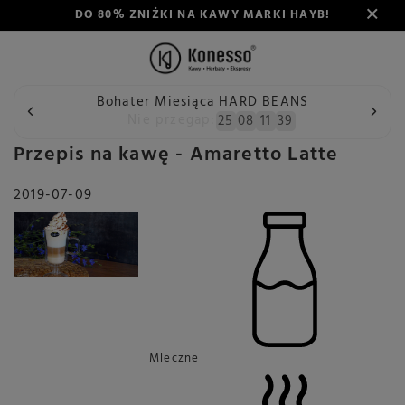
DO 80% ZNIŻKI NA KAWY MARKI HAYB!
Bohater Miesiąca HARD BEANS
Wstecz
Konesso
Blog
Przepis na kawę - Amaretto Latt
Nie przegap:
25
08
11
38
Przepis na kawę - Amaretto Latte
2019-07-09
Mleczne