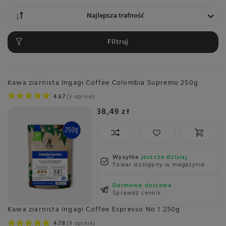
Zmień sortowanie
Najlepsza trafność
Filtruj
Kawa ziarnista Ingagi Coffee Colombia Supremo 250g
4.67
3 opinie
38,49 zł
Wysyłka
jeszcze dzisiaj
Towar dostępny w magazynie
Darmowa dostawa
Sprawdź cennik
Kawa ziarnista Ingagi Coffee Espresso No 1 250g
4.78
9 opinie