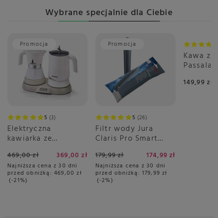
Wybrane specjalnie dla Ciebie
Promocja
Promocja
Kawa zia
Passala
1kg
149,99 zł
5
3
5
26
Elektryczna
Filtr wody Jura
kawiarka ze
Claris Pro Smart
spieniaczem Ariete
PLUS
469,00 zł
369,00 zł
179,99 zł
174,99 zł
1344 - Breakfast
Najniższa cena z 30 dni
Najniższa cena z 30 dni
Station 3w1
przed obniżką:
469,00 zł
przed obniżką:
179,99 zł
-21%
-2%