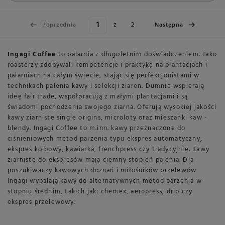
z
2
Poprzednia
Następna
Ingagi Coffee
to palarnia z długoletnim doświadczeniem. Jako
roasterzy zdobywali kompetencje i praktykę na plantacjach i
palarniach na całym świecie, stając się perfekcjonistami w
technikach palenia kawy i selekcji ziaren. Dumnie wspierają
ideę fair trade, współpracują z małymi plantacjami i są
świadomi pochodzenia swojego ziarna. Oferują wysokiej jakości
kawy ziarniste single origins, microloty oraz mieszanki kaw -
blendy. Ingagi Coffee to m.inn. kawy przeznaczone do
ciśnieniowych metod parzenia typu ekspres automatyczny,
ekspres kolbowy, kawiarka, frenchpress czy tradycyjnie. Kawy
ziarniste do ekspresów mają ciemny stopień palenia. Dla
poszukiwaczy kawowych doznań i miłośników przelewów
Ingagi wypalają kawy do alternatywnych metod parzenia w
stopniu średnim, takich jak: chemex, aeropress, drip czy
ekspres przelewowy.