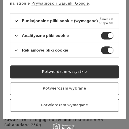
52,99 zł
na stronie
Prywatność i warunki Google
.
Zawsze
Funkcjonalne pliki cookie (wymagane)
aktywne
Analityczne pliki cookie
Chwilowo niedostępny
Reklamowe pliki cookie
Kawa ziarnista Ingagi Coffee Gold Jungle Blend 250g
39,49 zł
Potwierdzam wszystkie
Potwierdzam wybrane
Potwierdzam wymagane
Chwilowo niedostępny
Kawa ziarnista Ingagi Coffee India Plantation AA
Bababudang 250g