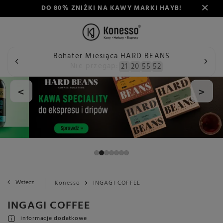
DO 80% ZNIŻKI NA KAWY MARKI HAYB!
Bohater Miesiąca HARD BEANS
Nie przegap:
21
20
55
51
<
>
Wstecz
Konesso
INGAGI COFFEE
INGAGI COFFEE
informacje dodatkowe