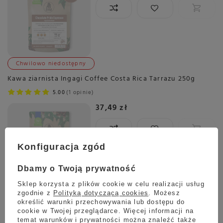
Chwilowo niedostępny
Kawa ziarnista Ingagi Coffee Costa Rica Tarrazu 250g
5.00
1 opinie
37,49 zł
Konfiguracja zgód
Dbamy o Twoją prywatność
Chwilowo niedostępny
Sklep korzysta z plików cookie w celu realizacji usług
zgodnie z
Polityką dotyczącą cookies
. Możesz
Kawa ziarnista Ingagi Coffee Ethiopia Guji G1 250g
określić warunki przechowywania lub dostępu do
cookie w Twojej przeglądarce. Więcej informacji na
5.00
1 opinie
temat warunków i prywatności można znaleźć także