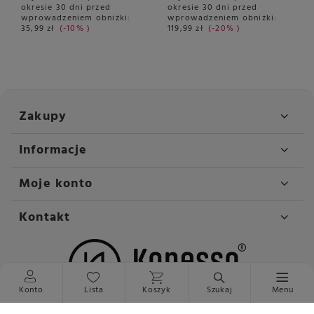
okresie 30 dni przed
okresie 30 dni przed
wprowadzeniem obniżki:
wprowadzeniem obniżki:
35,99 zł
-10%
119,99 zł
-20%
Zakupy
Informacje
Moje konto
Kontakt
Konto
Lista
Koszyk
Szukaj
Menu