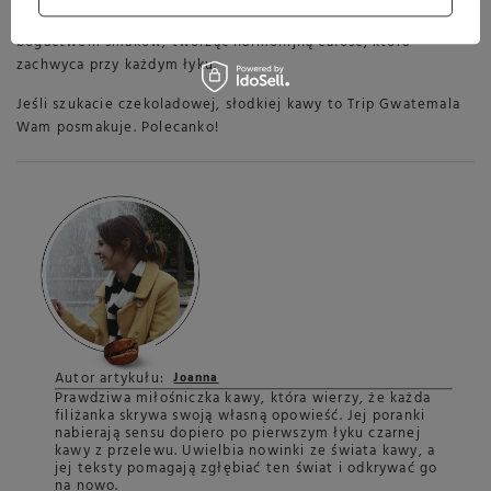
"nie kwaśnej". Gładkość mleka doskonale komponuje się z
bogactwem smaków, tworząc harmonijną całość, która
zachwyca przy każdym łyku.
Jeśli szukacie czekoladowej, słodkiej kawy to Trip Gwatemala
Wam posmakuje. Polecanko!
Autor artykułu:
Joanna
Prawdziwa miłośniczka kawy, która wierzy, że każda
filiżanka skrywa swoją własną opowieść. Jej poranki
nabierają sensu dopiero po pierwszym łyku czarnej
kawy z przelewu. Uwielbia nowinki ze świata kawy, a
jej teksty pomagają zgłębiać ten świat i odkrywać go
na nowo.