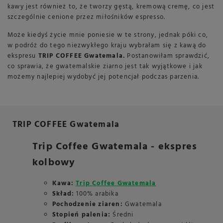
kawy jest również to, że tworzy gęstą, kremową cremę, co jest
szczególnie cenione przez miłośników espresso.
Może kiedyś życie mnie poniesie w te strony, jednak póki co,
w podróż do tego niezwykłego kraju wybrałam się z kawą do
ekspresu
TRIP COFFEE Gwatemala.
Postanowiłam sprawdzić,
co sprawia, że gwatemalskie ziarno jest tak wyjątkowe i jak
możemy najlepiej wydobyć jej potencjał podczas parzenia.
TRIP COFFEE Gwatemala
Trip Coffee Gwatemala - ekspres
kolbowy
Kawa:
Trip Coffee Gwatemala
Skład:
100% arabika
Pochodzenie ziaren:
Gwatemala
Stopień palenia:
Średni