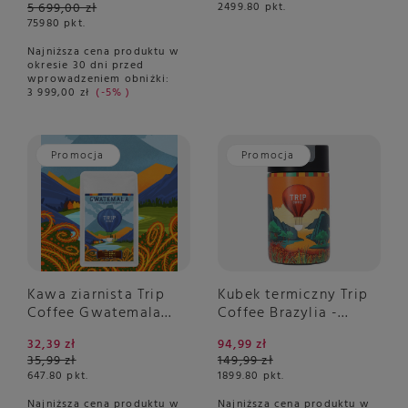
5 699,00 zł
2499.80
pkt.
75980
pkt.
Najniższa cena produktu w
okresie 30 dni przed
wprowadzeniem obniżki:
3 999,00 zł
-5%
Promocja
Promocja
Kawa ziarnista Trip
Kubek termiczny Trip
Coffee Gwatemala
Coffee Brazylia -
250g
Kambukka Olympus
32,39 zł
94,99 zł
300 ml
35,99 zł
149,99 zł
647.80
pkt.
1899.80
pkt.
Najniższa cena produktu w
Najniższa cena produktu w