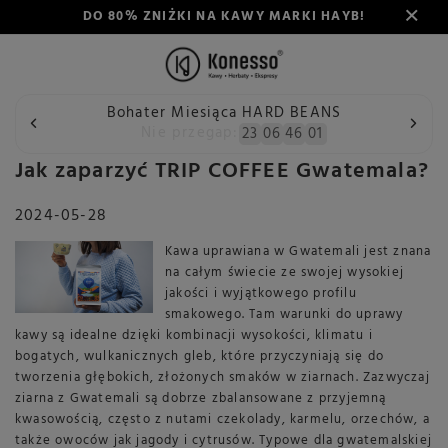
DO 80% ZNIŻKI NA KAWY MARKI HAYB!
Bohater Miesiąca HARD BEANS
Wstecz
Konesso
Blog
Jak zaparzyć TRIP COFFEE Gwate
Nie przegap:
23
06
46
01
Jak zaparzyć TRIP COFFEE Gwatemala?
2024-05-28
Kawa uprawiana w Gwatemali jest znana
na całym świecie ze swojej wysokiej
jakości i wyjątkowego profilu
smakowego. Tam warunki do uprawy
kawy są idealne dzięki kombinacji wysokości, klimatu i
bogatych, wulkanicznych gleb, które przyczyniają się do
tworzenia głębokich, złożonych smaków w ziarnach. Zazwyczaj
ziarna z Gwatemali są dobrze zbalansowane z przyjemną
kwasowością, często z nutami czekolady, karmelu, orzechów, a
także owoców jak jagody i cytrusów. Typowe dla gwatemalskiej