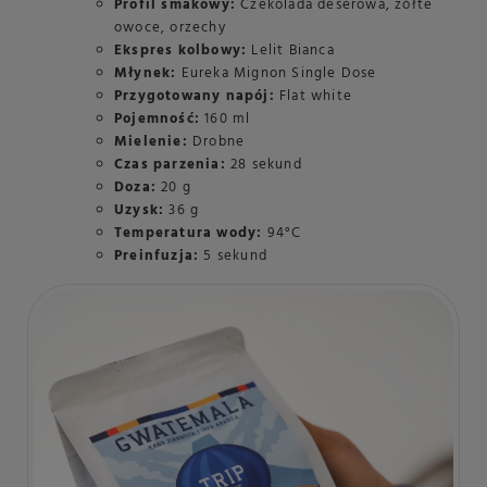
Profil smakowy:
Czekolada deserowa, żółte
owoce, orzechy
Ekspres kolbowy:
Lelit Bianca
Młynek:
Eureka Mignon Single Dose
Przygotowany napój:
Flat white
Pojemność:
160 ml
Mielenie:
Drobne
Czas parzenia:
28 sekund
Doza:
20 g
Uzysk:
36 g
Temperatura wody:
94°C
Preinfuzja:
5 sekund