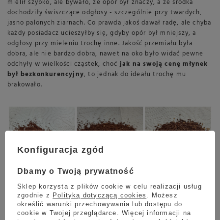
mielił szybko, ale bywało, że opór był znaczy, a ze środka
dochodziły świszczące odgłosy - szczególnie przy twardych,
jasno palonych ziarnach. Co prawda jakoś dawał radę, ale chyba
każdy posiadacz ucieszyłby się, gdyby opór był mniejszy, a
odgłosy przy mieleniu trochę inne. Jakość przemiału była
dobra, ale nie bardzo dobra, nawet na oko było widać pewne
odchyły w wielkości cząstek, choć
jak na swoją cenę młynek
był bezkonkurencyjny
, to jednak do ideału trochę mu
brakowało.
Konfiguracja zgód
Dbamy o Twoją prywatność
Sklep korzysta z plików cookie w celu realizacji usług
zgodnie z
Polityką dotyczącą cookies
. Możesz
określić warunki przechowywania lub dostępu do
cookie w Twojej przeglądarce. Więcej informacji na