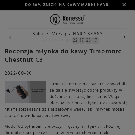
DO 80% ZNIŻKI NA KAWY MARKI HAYB!
Bohater Miesiąca HARD BEANS
Wstecz
Konesso
Blog
Recenzja młynka do kawy Timem
Nie przegap:
22
17
23
16
Recenzja młynka do kawy Timemore
Chestnut C3
2022-08-30
Firma Timemore nie raz już udowodniła,
że da się stworzyć dobre produkty w
dość niskiej, rozsądnej cenie. Waga
Black Mirror oraz młynek C2 okazały się
hitami sprzedaży i dzisiaj zarówno wagę, jak i młynek można
spotkać u wielu pasjonatów kawy.
Model C2 był moim pierwszym ręcznym młynkiem. Później
dorobiłem się jeszcze kilku, w tym takich modeli jak