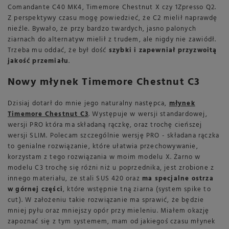
Comandante C40 MK4, Timemore Chestnut X czy 1Zpresso Q2.
Z perspektywy czasu mogę powiedzieć, że C2 mielił naprawdę
nieźle. Bywało, że przy bardzo twardych, jasno palonych
ziarnach do alternatyw mielił z trudem, ale nigdy nie zawiódł.
Trzeba mu oddać, że był dość
szybki i zapewniał przyzwoitą
jakość przemiału
.
Nowy młynek Timemore Chestnut C3
Dzisiaj dotarł do mnie jego naturalny następca,
młynek
Timemore Chestnut C3
. Występuje w wersji standardowej,
wersji PRO która ma składaną rączkę, oraz trochę cieńszej
wersji SLIM. Polecam szczególnie wersję PRO - składana rączka
to genialne rozwiązanie, które ułatwia przechowywanie,
korzystam z tego rozwiązania w moim modelu X. Żarno w
modelu C3 trochę się różni niż u poprzednika, jest zrobione z
innego materiału, ze stali SUS 420 oraz
ma specjalne ostrza
w górnej części
, które wstępnie tną ziarna (system spike to
cut). W założeniu takie rozwiązanie ma sprawić, że będzie
mniej pyłu oraz mniejszy opór przy mieleniu. Miałem okazję
zapoznać się z tym systemem, mam od jakiegoś czasu młynek