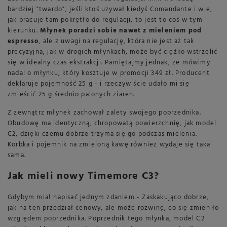
bardziej "twardo", jeśli ktoś używał kiedyś Comandante i wie,
jak pracuje tam pokrętło do regulacji, to jest to coś w tym
kierunku.
Młynek poradzi sobie nawet z mieleniem pod
espresso
, ale z uwagi na regulację, która nie jest aż tak
precyzyjna, jak w drogich młynkach, może być ciężko wstrzelić
się w idealny czas ekstrakcji. Pamiętajmy jednak, że mówimy
nadal o młynku, który kosztuje w promocji 349 zł. Producent
deklaruje pojemność 25 g - i rzeczywiście udało mi się
zmieścić 25 g średnio palonych ziaren.
Z zewnątrz młynek zachował zalety swojego poprzednika.
Obudowę ma identyczną, chropowatą powierzchnię, jak model
C2, dzięki czemu dobrze trzyma się go podczas mielenia.
Korbka i pojemnik na zmieloną kawę również wydaje się taka
sama.
Jak mieli nowy Timemore C3?
Gdybym miał napisać jednym zdaniem - Zaskakująco dobrze,
jak na ten przedział cenowy, ale może rozwinę, co się zmieniło
względem poprzednika. Poprzednik tego młynka, model C2