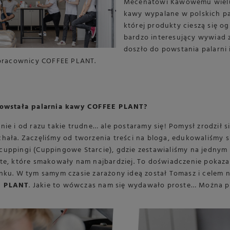
Mecenatowi Kawowemu wielu K
kawy wypalane w polskich pal
której produkty cieszą się 
bardzo interesujący wywiad z
doszło do powstania palarni i
i pracownicy COFFEE PLANT.
powstała palarnia kawy COFFEE PLANT?
nie i od razu takie trudne… ale postaramy się! Pomysł zrodził s
hała. Zaczęliśmy od tworzenia treści na bloga, edukowaliśmy si
uppingi (Cuppingowe Starcie), gdzie zestawialiśmy na jednym s
 te, które smakowały nam najbardziej. To doświadczenie pokaz
nku. W tym samym czasie zarażony ideą został Tomasz i celem n
E PLANT
. Jakie to wówczas nam się wydawało proste… Można po