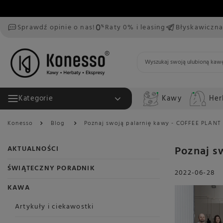
Sprawdź opinie o nas!
Raty 0% i leasing
Błyskawiczna
Kawy
Her
Kategorie
Konesso
Blog
Poznaj swoją palarnię kawy - COFFEE PLANT
Poznaj s
AKTUALNOŚCI
ŚWIĄTECZNY PORADNIK
2022-06-28
KAWA
Artykuły i ciekawostki