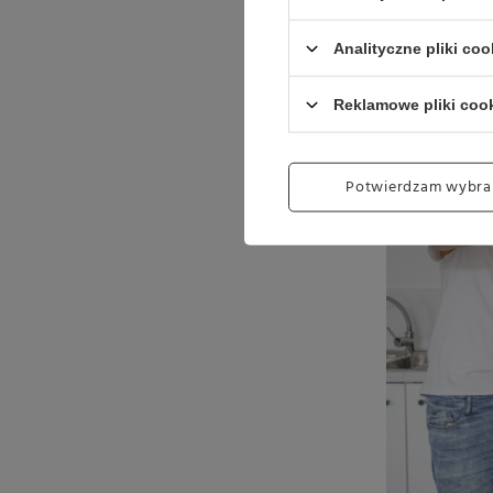
to ta, która 
Analityczne pliki coo
Reklamowe pliki coo
Potwierdzam wybra