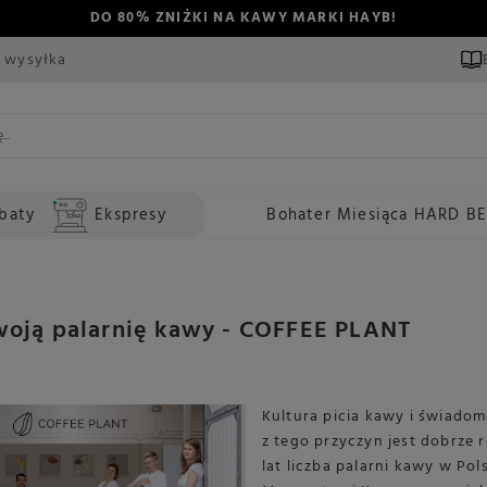
DO 80% ZNIŻKI NA KAWY MARKI HAYB!
 wysyłka
baty
Ekspresy
Bohater Miesiąca HARD B
woją palarnię kawy - COFFEE PLANT
Kultura picia kawy i świado
z tego przyczyn jest dobrze 
lat liczba palarni kawy w Pols