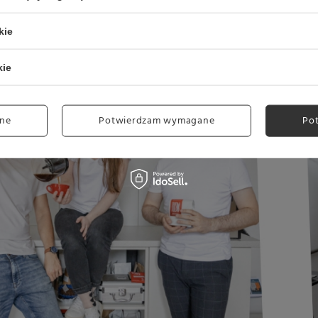
Tobie smakuje najbardziej!
kie
kie
ne
Potwierdzam wymagane
Po