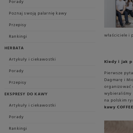
Porady
Poznaj swoją palarnię kawy
Przepisy
właściciele 
Rankingi
HERBATA
Artykuły i ciekawostki
Kiedy i jak 
Porady
Pierwsze pyta
Dagmarę i Mic
Przepisy
organizować c
wybieraliśmy
EKSPRESY DO KAWY
na polskim ry
Artykuły i ciekawostki
kawy COFFE
Porady
Rankingi