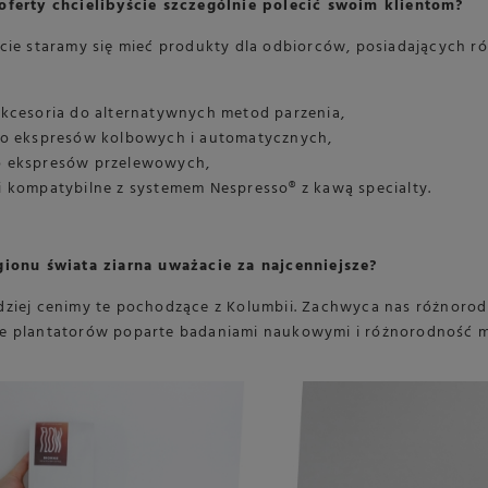
oferty chcielibyście szczególnie polecić swoim klientom?
cie staramy się mieć produkty dla odbiorców, posiadających ró
akcesoria do alternatywnych metod parzenia,
do ekspresów kolbowych i automatycznych,
 ekspresów przelewowych,
i kompatybilne z systemem Nespresso® z kawą specialty.
gionu świata ziarna uważacie za najcenniejsze?
dziej cenimy te pochodzące z Kolumbii. Zachwyca nas różnoro
e plantatorów poparte badaniami naukowymi i różnorodność m