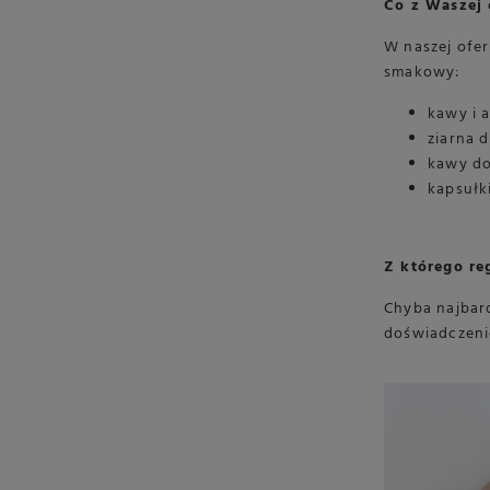
Co z Waszej 
W naszej ofer
smakowy:
kawy i 
ziarna 
kawy do
kapsułk
Z którego re
Chyba najbar
doświadczeni