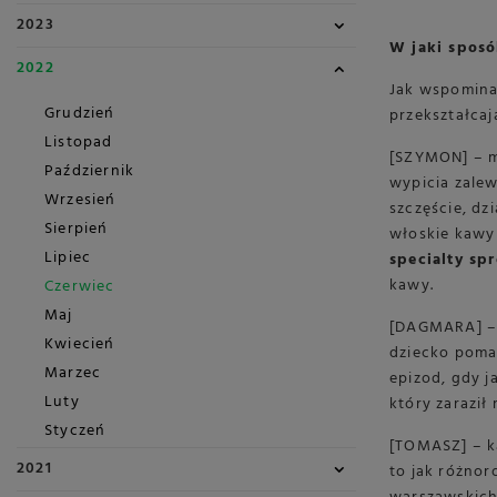
2023
W jaki sposó
2022
Jak wspominal
Grudzień
przekształcają
Listopad
[SZYMON] – m
Październik
wypicia zalew
Wrzesień
szczęście, dz
Sierpień
włoskie kawy 
Lipiec
specialty s
kawy.
Czerwiec
Maj
[DAGMARA] – m
Kwiecień
dziecko poma
Marzec
epizod, gdy 
Luty
który zaraził
Styczeń
[TOMASZ] – ka
2021
to jak różnor