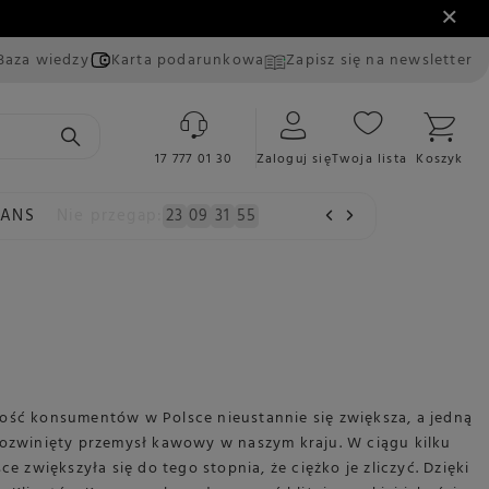
Baza wiedzy
Karta podarunkowa
Zapisz się na newsletter
17 777 01 30
Zaloguj się
Twoja lista
Koszyk
EANS
Nie przegap:
23
09
31
54
mość konsumentów w Polsce nieustannie się zwiększa, a jedną
rozwinięty przemysł kawowy w naszym kraju. W ciągu kilku
ce zwiększyła się do tego stopnia, że ciężko je zliczyć. Dzięki