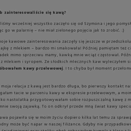
b zainteresowaliście się kawą?
iśmy wcześniej wszystko zaczęło się od Szymona i jego pomysł
c go w palarnię – nie miał zielonego pojęcia jak to zrobić. :)
oje kawowe zainteresowania zaczęły się jeszcze w przedszkol
ajkę z mlekiem – bardzo mi smakowała! Później pamiętam też c
iadek mimo sprzeciwu mamy, kawką mnie wciąż częstował. Późni
z mlekiem i syropem. Ze słodkich mlecznych kaw wyleczyłem si
próbowałem kawy przelewowej
. I to chyba był moment przełom
oja relacja z kawą jest bardzo długa, bo pierwszy kontakt nast
gałam tacie w parzeniu kawy w ekspresie przelewowym, a moim 
jako nastolatka przygotowywałam sobie rozpuszczalną kawę z 
 mnie swoją zajawką. To on odkrył przede mną świat kawy specia
wa pojawiła się w moim życiu dopiero kilka lat temu za sprawą
odny może być napar w naszej filiżance. Gdyby nie przypadkowe