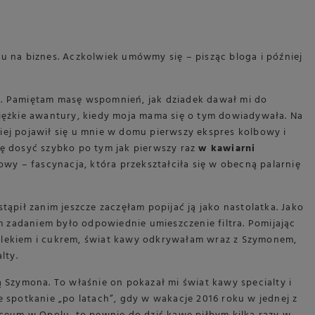
u na biznes. Aczkolwiek umówmy się – pisząc bloga i później
u. Pamiętam masę wspomnień, jak dziadek dawał mi do
iężkie awantury, kiedy moja mama się o tym dowiadywała. Na
ej pojawił się u mnie w domu pierwszy ekspres kolbowy i
ę dosyć szybko po tym jak pierwszy raz
w kawiarni
owy – fascynacja, która przekształciła się w obecną palarnię
ąpił zanim jeszcze zaczęłam popijać ją jako nastolatka. Jako
zadaniem było odpowiednie umieszczenie filtra. Pomijając
mlekiem i cukrem, świat kawy odkrywałam wraz z Szymonem,
lty.
 Szymona. To właśnie on pokazał mi świat kawy specialty i
 spotkanie „po latach”, gdy w wakacje 2016 roku w jednej z