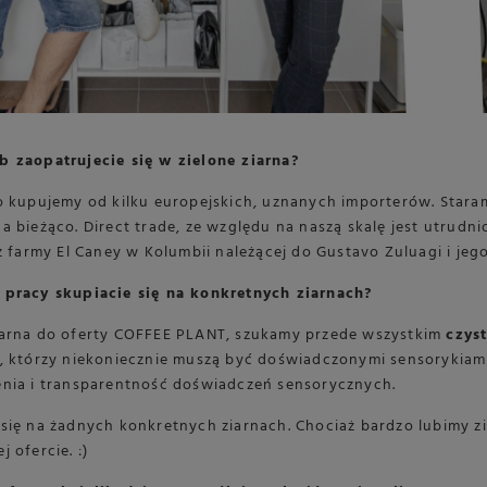
b zaopatrujecie się w zielone ziarna?
o kupujemy od kilku europejskich, uznanych importerów. Staram
a bieżąco. Direct trade, ze względu na naszą skalę jest utrudni
 z farmy El Caney w Kolumbii należącej do Gustavo Zuluagi i jego
 pracy skupiacie się na konkretnych ziarnach?
iarna do oferty COFFEE PLANT, szukamy przede wszystkim
czys
, którzy niekoniecznie muszą być doświadczonymi sensorykiami, 
enia i transparentność doświadczeń sensorycznych.
się na żadnych konkretnych ziarnach. Chociaż bardzo lubimy zia
 ofercie. :)