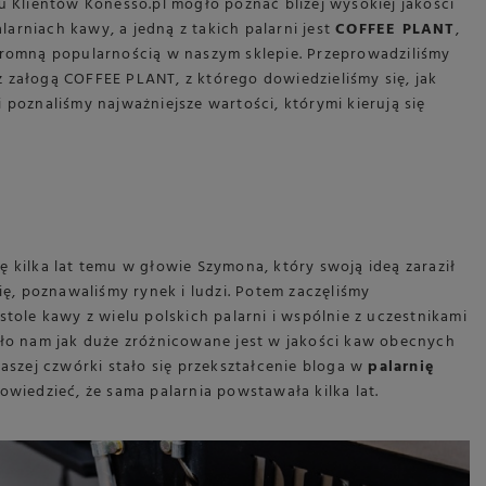
lientów Konesso.pl mogło poznać bliżej wysokiej jakości
arniach kawy, a jedną z takich palarni jest
COFFEE PLANT
,
ogromną popularnością w naszym sklepie. Przeprowadziliśmy
 załogą COFFEE PLANT, z którego dowiedzieliśmy się, jak
 poznaliśmy najważniejsze wartości, którymi kierują się
ię kilka lat temu w głowie Szymona, który swoją ideą zaraził
ę, poznawaliśmy rynek i ludzi. Potem zaczęliśmy
tole kawy z wielu polskich palarni i wspólnie z uczestnikami
ało nam jak duże zróżnicowane jest w jakości kaw obecnych
aszej czwórki stało się przekształcenie bloga w
palarnię
wiedzieć, że sama palarnia powstawała kilka lat.