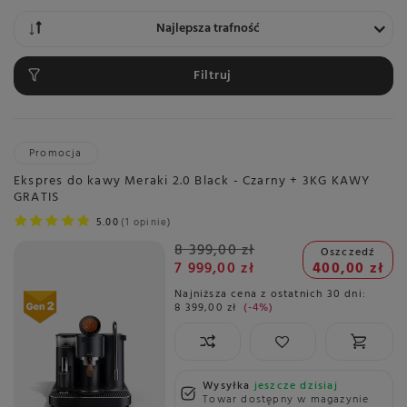
Zmień sortowanie
Najlepsza trafność
Filtruj
Promocja
Ekspres do kawy Meraki 2.0 Black - Czarny + 3KG KAWY
GRATIS
5.00
1 opinie
8 399,00 zł
Oszczedź
7 999,00 zł
400,00 zł
Najniższa cena z ostatnich 30 dni:
8 399,00 zł
-4%
Wysyłka
jeszcze dzisiaj
Towar dostępny w magazynie