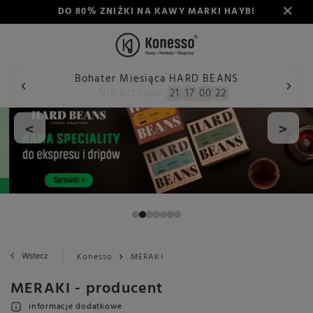
DO 80% ZNIŻKI NA KAWY MARKI HAYB!
Bohater Miesiąca HARD BEANS
Nie przegap:
21
17
00
22
<
>
Wstecz
Konesso
MERAKI
MERAKI - producent
informacje dodatkowe