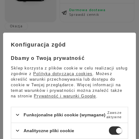
Darmowa dostawa
Sprawdź cennik
Okazja
Ekspres do kawy Meraki 2.0 White - Biały + 3KG KAWY
GRATIS
Konfiguracja zgód
5.00
1 opinie
Dbamy o Twoją prywatność
8 399,00 zł
Oszczedź
7 999,00 zł
400,00 zł
Sklep korzysta z plików cookie w celu realizacji usług
zgodnie z
Polityką dotyczącą cookies
. Możesz
Najniższa cena z ostatnich 30 dni:
7 999,00 zł
0%
określić warunki przechowywania lub dostępu do
cookie w Twojej przeglądarce. Więcej informacji na
temat warunków i prywatności można znaleźć także
na stronie
Prywatność i warunki Google
.
Wysyłka
jeszcze dzisiaj
Towar dostępny w magazynie
Zawsze
Funkcjonalne pliki cookie (wymagane)
aktywne
Darmowa dostawa
Sprawdź cennik
Analityczne pliki cookie