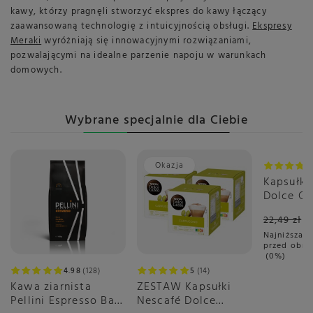
kawy, którzy pragnęli stworzyć ekspres do kawy łączący
zaawansowaną technologię z intuicyjnością obsługi.
Ekspresy
Meraki
wyróżniają się innowacyjnymi rozwiązaniami,
pozwalającymi na idealne parzenie napoju w warunkach
domowych.
Wybrane specjalnie dla Ciebie
Okazja
Okazja
Kapsułki
Dolce Gu
16 sztuk
22,49 zł
Najniższa c
przed obni
0%
4.98
128
5
14
Kawa ziarnista
ZESTAW Kapsułki
Pellini Espresso Bar
Nescafé Dolce