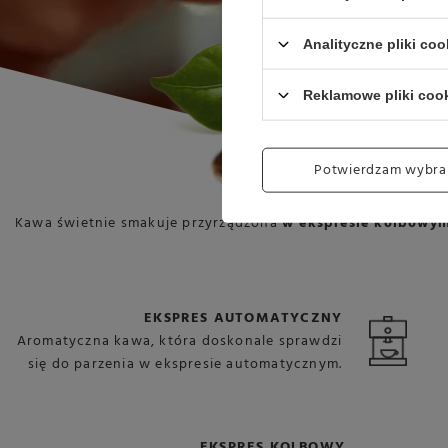
Analityczne pliki coo
Reklamowe pliki coo
Potwierdzam wybra
Kawa świetnie smakuje przyrządzona
w ekspresie kolbowy
EKSPRES AUTOMATYCZNY
Aromatyczna kawa, która doskonale sprawdzi
się do parzenia w ekspresie automatycznym.
EKSPRES KOLBOWY