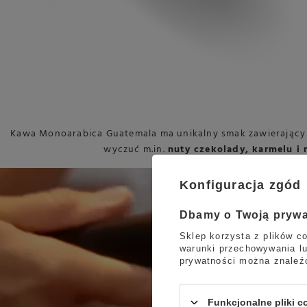
Kawa Monoarabica Guatemala ma unikalny smak zawierający w
wyczuć m.in.
nuty czekolady, karmelu i
Konfiguracja zgód
Dbamy o Twoją pryw
Sklep korzysta z plików co
warunki przechowywania lu
prywatności można znaleź
Funkcjonalne pliki 