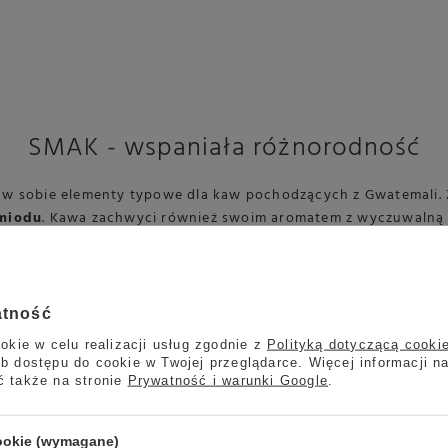
SMAK - wspaniała różnorodność
 sobie elementy typowe dla kaw pochodzących z Gwatemali. Zł
 miodu
. Kawa zachwyci również swoim aromatem z wyczuwalną c
atność
okie w celu realizacji usług zgodnie z
Polityką dotyczącą cooki
b dostępu do cookie w Twojej przeglądarce. Więcej informacji n
ć także na stronie
Prywatność i warunki Google
.
Proponowane sp
cookie (wymagane)