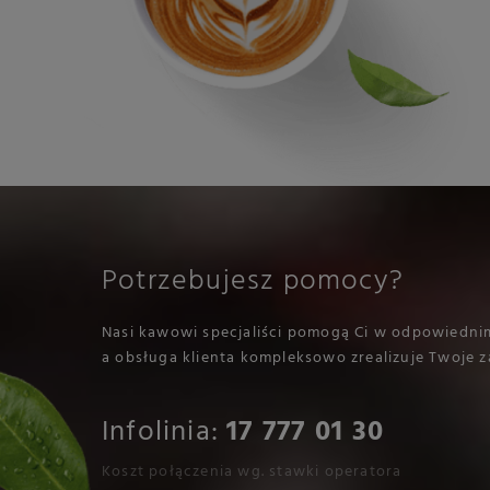
Potrzebujesz pomocy?
Nasi kawowi specjaliści pomogą Ci w odpowiedni
a obsługa klienta kompleksowo zrealizuje Twoje z
Infolinia:
17 777 01 30
Koszt połączenia wg. stawki operatora