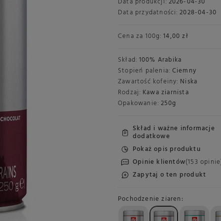
Data produkcji:
2026-04-30
Data przydatności:
2028-04-30
Cena za
100g
:
14,00 zł
Skład:
100% Arabika
Stopień palenia:
Ciemny
Zawartość kofeiny:
Niska
Rodzaj:
Kawa ziarnista
Opakowanie:
250g
Skład i ważne informacje
dodatkowe
Pokaż opis produktu
Opinie klientów
(153 opinie
Zapytaj o ten produkt
Pochodzenie ziaren