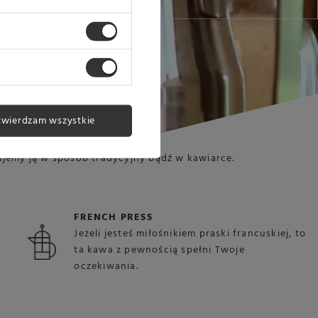
twierdzam wszystkie
ujemy ją w sposób tradycyjny bądź w kawiarce.
FRENCH PRESS
Jeżeli jesteś miłośnikiem praski francuskiej, to
ta kawa z pewnością spełni Twoje
oczekiwania.