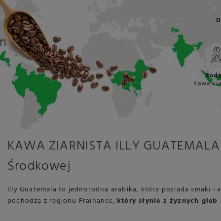
D
on
Rodz
Kawa zia
KAWA ZIARNISTA ILLY GUATEMALA 2
Środkowej
Illy Guatemala to jednorodna arabika, która posiada smaki i 
pochodzą z regionu Fraihanes,
który słynie
z żyznych gleb