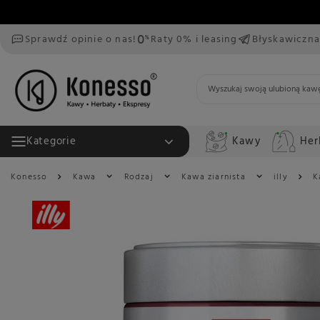
Sprawdź opinie o nas!
Raty 0% i leasing
Błyskawiczna
Kawy
Her
Kategorie
Konesso
Kawa
Rodzaj
Kawa ziarnista
illy
K