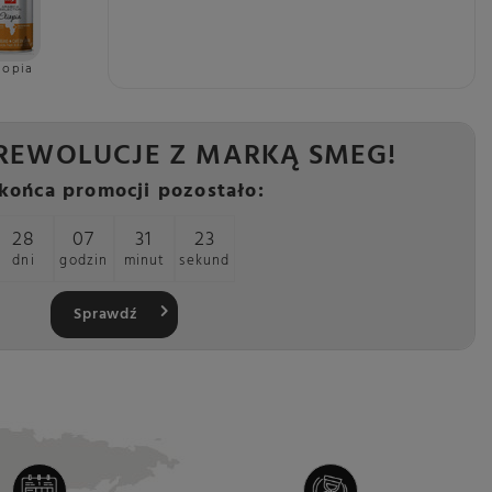
iopia
REWOLUCJE Z MARKĄ SMEG!
końca promocji pozostało:
28
07
31
21
dni
godzin
minut
sekund
Sprawdź