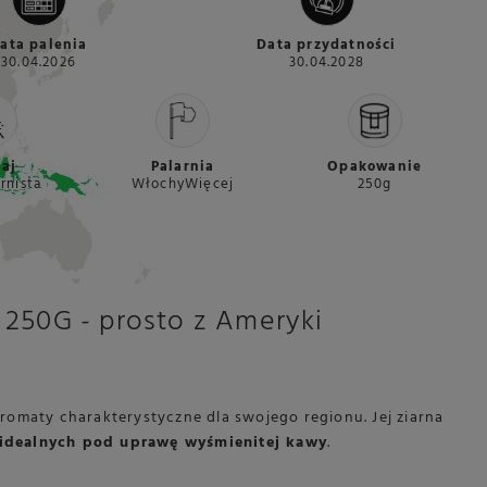
ata palenia
Data przydatności
30.04.2026
30.04.2028
aj
Palarnia
Opakowanie
rnista
WłochyWięcej
250g
50G - prosto z Ameryki
aromaty charakterystyczne dla swojego regionu. Jej ziarna
 idealnych pod uprawę wyśmienitej kawy
.