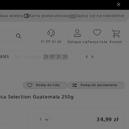
Baza wiedzy
Karta podarunkowa
Zapisz się na newsletter
17 777 01 30
Zaloguj się
Twoja lista
Koszyk
EANS
Nie przegap:
23
07
31
21
Dodaj do listy
Dodaj do porównania
bica Selection Guatemala 250g
34,99 zł