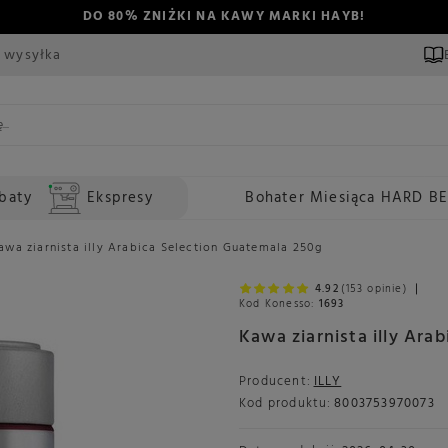
DO 80% ZNIŻKI NA KAWY MARKI HAYB!
 wysyłka
baty
Ekspresy
Bohater Miesiąca HARD B
awa ziarnista illy Arabica Selection Guatemala 250g
4.92
(153 opinie)
Kod Konesso:
1693
Kawa ziarnista illy Ara
Producent:
ILLY
Kod produktu:
8003753970073