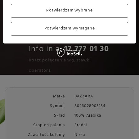
odpowiednim doborze kawy,
Potwierdzam wybrane
a obsługa klienta kompleksowo
zrealizuje Twoje zamówienie w
sklepie.
Potwierdzam wymagane
Infolinia:
17 777 01 30
Koszt połączenia wg. stawki
operatora
Marka
BAZZARA
Symbol
8026028003184
Skład
100% Arabika
Stopień palenia
Średni
Zawartość kofeiny
Niska