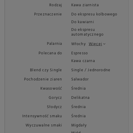
Rodzaj
Kawa ziarnista
Przeznaczenie
Do ekspresu kolbowego
Do kawiarni
Do ekspresu
automatycznego
Palarnia
Włochy
Więcej
Polecana do
Espresso
Kawa czarna
Blend czy Single
Single / Jednorodne
Pochodzenie ziaren
Salwador
Kwasowość
Średnia
Gorycz
Delikatna
Słodycz
Średnia
Intensywność smaku
Średnia
Wyczuwalne smaki
Migdały