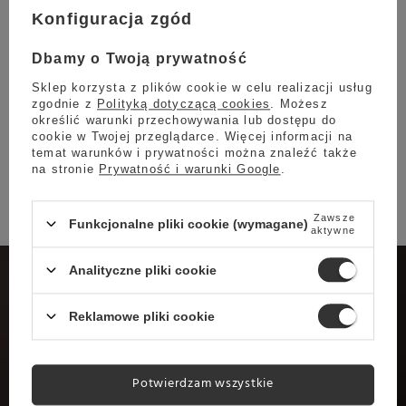
poziom kofeiny
. Jest to doskonały pretekst, aby
Konfiguracja zgód
delektować się jej niepowtarzalnym smakiem nawet
późnym popołudniem.
Dbamy o Twoją prywatność
Kawa sprawdzi się również w
Sklep korzysta z plików cookie w celu realizacji usług
zgodnie z
Polityką dotyczącą cookies
. Możesz
przygotowaniu innych specjałów
określić warunki przechowywania lub dostępu do
cookie w Twojej przeglądarce. Więcej informacji na
kawowych
temat warunków i prywatności można znaleźć także
na stronie
Prywatność i warunki Google
.
Zawsze
Funkcjonalne pliki cookie (wymagane)
aktywne
Analityczne pliki cookie
Potrzebujesz
Reklamowe pliki cookie
pomocy?
Potwierdzam wszystkie
Nasi kawowi specjaliści pomogą Ci w