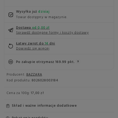
Wysyłka już
dzisiaj
Towar dostępny w magazynie
Dostawa
od 0,00 zł
Sprawdź dostępne formy i koszty dostawy
Łatwy zwrot do
14
dni
Dowiedz się więcej
Po zakupie otrzymasz
169.99 pkt.
Producent:
BAZZARA
Kod produktu:
8026028003184
Cena za
100g
:
17,00 zł
Skład i ważne informacje dodatkowe