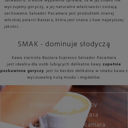
Salwadoru. Średnie wypalenie sprawia, że w jej smaku nie
wyczujemy goryczy, a jej naturalne właściwości zostają
zachowane. Salvador Pacamara jest produktem znanej
włoskiej palarni Bazzara, która jest znana z kaw najwyższej
jakości.
SMAK - dominuje słodyczą
Kawa ziarnista Bazzara Espresso Salvador Pacamara
jest idealna dla osób lubiących delikatne kawy
zupełnie
pozbawione goryczy
. jest to bardzo delikatna w smaku kawa z
wyczuwalną nutą miodu i migdałów.
Proponowane sposoby
przygotowania Bazzara
Espresso Salvador Pacamara