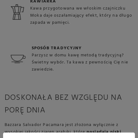
KAWIARKA
Kawa przygotowana we włoskim czajniczku
Moka daje oszałamiający efekt, który na długo
zapada w pamięci.
SPOSÓB TRADYCYJNY
Parzysz w domu kawę metodą tradycyjną?
Świetny wybór. Ta kawa z pewnością Cię nie
zawiedzie.
DOSKONAŁA BEZ WZGLĘDU NA
PORĘ DNIA
Bazzara Salvador Pacamara jest złożona wyłącznie z
wysokiej jakości ziaren arabiki, które
posiadają niski