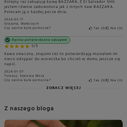
Kolejny raz zakupuję kawę BAZZARA. Z El Salvador SHG
jestem równie zadowolona jak z innych kaw BAZZARA.
Polecam ją o każdej porze dnia.
2026-03-17
Grażyna, Wałbrzych
Czy opinia była pomocna?
Tak
0
Nie
0
Opinia potwierdzona zakupem
5/5
Kawa smaczna, znajomi też to potwierdzają-musialem im
nieco odsypać do woreczka bo chcieli w domu jeszcze się
napić.
2026-01-07
Tomasz, Stalowa Wola
Czy opinia była pomocna?
Tak
0
Nie
0
ZOBACZ WIĘCEJ
Z naszego bloga