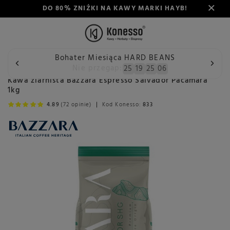
DO 80% ZNIŻKI NA KAWY MARKI HAYB!
Bohater Miesiąca HARD BEANS
Wstecz
Konesso
Kawa
Rodzaj
Kawa ziarnista
Baz
Nie przegap:
25
19
25
05
Kawa ziarnista Bazzara Espresso Salvador Pacamara
1kg
4.89
(72 opinie)
Kod Konesso:
833