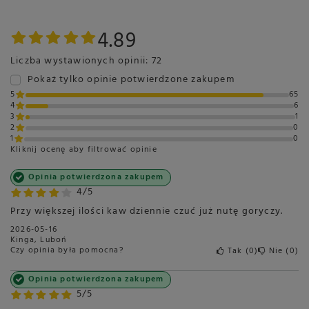
4.89
Liczba wystawionych opinii: 72
Pokaż tylko opinie potwierdzone zakupem
5
65
4
6
3
1
2
0
1
0
Kliknij ocenę aby filtrować opinie
Opinia potwierdzona zakupem
4/5
Przy większej ilości kaw dziennie czuć już nutę goryczy.
2026-05-16
Kinga, Luboń
Czy opinia była pomocna?
Tak
0
Nie
0
Opinia potwierdzona zakupem
5/5