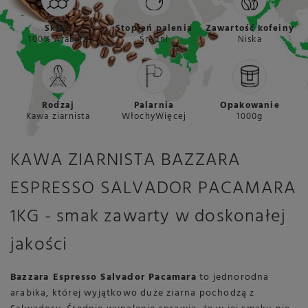
Skład
Stopień palenia
Zawartość kofeiny
100% Arabika
Średni
Niska
Rodzaj
Palarnia
Opakowanie
Kawa ziarnista
WłochyWięcej
1000g
KAWA ZIARNISTA BAZZARA
ESPRESSO SALVADOR PACAMARA
1KG - smak zawarty w doskonałej
jakości
Bazzara Espresso Salvador Pacamara
to jednorodna
arabika, której wyjątkowo duże ziarna pochodzą z