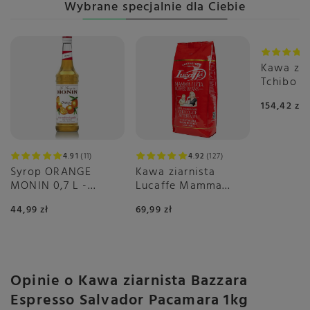
Wybrane specjalnie dla Ciebie
Kawa zia
Tchibo B
Crema 2x
154,42 zł
4.91
11
4.92
127
Syrop ORANGE
Kawa ziarnista
MONIN 0,7 L -
Lucaffe Mamma
pomarańczowy
Lucia 1kg
44,99 zł
69,99 zł
Opinie o Kawa ziarnista Bazzara
Espresso Salvador Pacamara 1kg