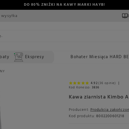
DO 80% ZNIŻKI NA KAWY MARKI HAYB!
 wysyłka
baty
Ekspresy
Bohater Miesiąca HARD B
PNY
4.92
(36 opinie)
Kod Konesso:
3836
Kawa ziarnista Kimbo 
Producent:
Produkcja zakończo
Kod produktu:
8002200601218