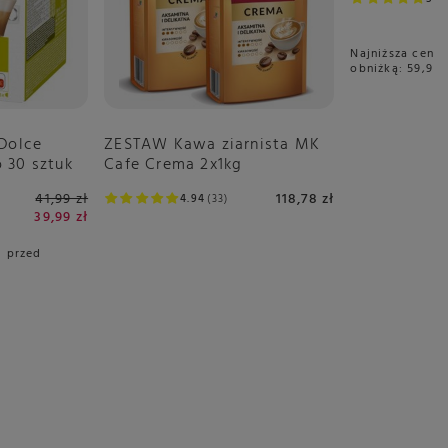
Najniższa cena 
obniżką:
59,97 
 Dolce
ZESTAW Kawa ziarnista MK
 30 sztuk
Cafe Crema 2x1kg
41,99 zł
118,78 zł
4.94
33
39,99 zł
i przed