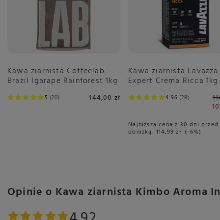
Kawa ziarnista Coffeelab
Kawa ziarnista Lavazza
Brazil Igarape Rainforest 1kg
Expert Crema Ricca 1kg
144,00 zł
11
5
20
4.96
28
10
Najniższa cena z 30 dni przed
obniżką:
114,99 zł
-6%
Opinie o Kawa ziarnista Kimbo Aroma 
4.92