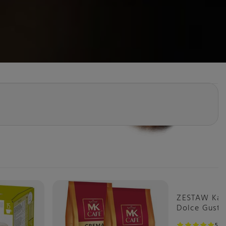
Okazja
ZESTAW Kaps
Dolce Gust
3x16 sztuk
5
1