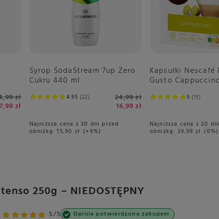
Syrop SodaStream 7up Zero
Kapsułki Nescafé
Cukru 440 ml
Gusto Cappuccino
4,99 zł
24,99 zł
4.95
22
5
15
7,99 zł
16,99 zł
Najniższa cena z 30 dni przed
Najniższa cena z 30 dn
obniżką:
15,90 zł
+6%
obniżką:
39,99 zł
0%
Intenso 250g – NIEDOSTĘPNY
5/5
Opinia potwierdzona zakupem