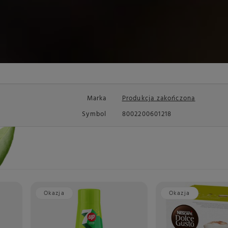
Marka
Produkcja zakończona
Symbol
8002200601218
Okazja
Okazja