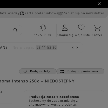
Baza wiedzy
Karta podarunkowa
Zapisz się na newsletter
17 777 01 30
Zaloguj się
Twoja lista
Koszyk
EANS
Nie przegap:
23
14
52
28
Dodaj do listy
Dodaj do porównania
Aroma Intenso 250g – NIEDOSTĘPNY
na
Produkcja została zakończona
Zachęcamy do zapoznania się z
alternatywną wersją produktu.