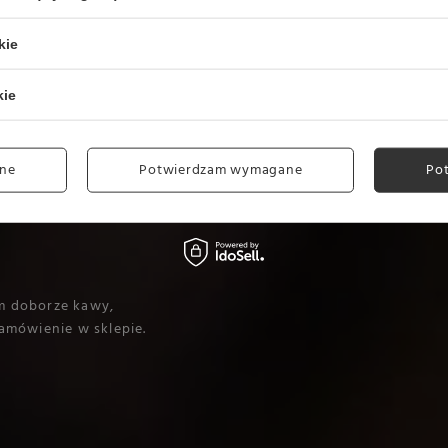
kie
kie
ne
Potwierdzam wymagane
Po
m doborze kawy,
amówienie w sklepie.