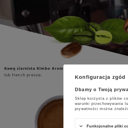
Kawę ziarnista Kimbo Aroma Intenso
z powodzeniem możemy
lub french pressie.
Konfiguracja zgód
Dbamy o Twoją pryw
Sklep korzysta z plików co
warunki przechowywania lu
prywatności można znaleź
Funkcjonalne pliki 