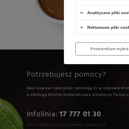
Analityczne pliki coo
Reklamowe pliki coo
Potwierdzam wybra
Potrzebujesz pomocy?
Nasi kawowi specjaliści pomogą Ci w odpowiedni
a obsługa klienta kompleksowo zrealizuje Twoje z
Infolinia:
17 777 01 30
Koszt połączenia wg. stawki operatora