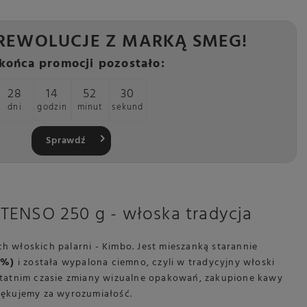
REWOLUCJE Z MARKĄ SMEG!
końca promocji pozostało:
28
14
52
28
dni
godzin
minut
sekund
Sprawdź
NSO 250 g - włoska tradycja
h włoskich palarni - Kimbo. Jest mieszanką starannie
0%)
i została wypalona ciemno, czyli w tradycyjny włoski
tatnim czasie zmiany wizualne opakowań, zakupione kawy
ziękujemy za wyrozumiałość.