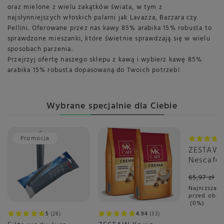
oraz mielone z wielu zakątków świata, w tym z
najsłynniejszych włoskich palarni jak Lavazza, Bazzara czy
Pellini. Oferowane przez nas kawy 85% arabika 15% robusta to
sprawdzone mieszanki, które świetnie sprawdzają się w wielu
sposobach parzenia.
Przejrzyj ofertę naszego sklepu z kawą i wybierz kawę 85%
arabika 15% robusta dopasowaną do Twoich potrzeb!
Wybrane specjalnie dla Ciebie
Promocja
Okazja
ZESTAW 
Nescafé 
Gusto Gr
65,97 zł
sztuk
Najniższa c
przed obni
0%
5
26
4.94
33