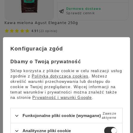
Darmowa dostawa
Sprawdź cennik
Kawa mielona Agust Elegante 250g
4.91
23 opinie
37,99 zł
Konfiguracja zgód
Dbamy o Twoją prywatność
Wysyłka
jeszcze dzisiaj
Towar dostępny w magazynie
Sklep korzysta z plików cookie w celu realizacji usług
zgodnie z
Polityką dotyczącą cookies
. Możesz
określić warunki przechowywania lub dostępu do
Darmowa dostawa
cookie w Twojej przeglądarce. Więcej informacji na
Sprawdź cennik
temat warunków i prywatności można znaleźć także
Kawa ziarnista Agust Elegante 250g
na stronie
Prywatność i warunki Google
.
4.56
9 opinie
37,99 zł
Zawsze
Funkcjonalne pliki cookie (wymagane)
aktywne
Analityczne pliki cookie