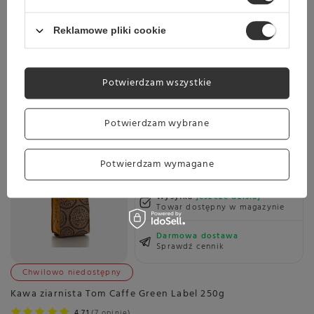
Wysyłka
jeszcze dzisiaj
Towar dostępny w magazynie
Reklamowe pliki cookie
Darmowa dostawa
Sprawdź cennik
Potwierdzam wszystkie
Kawa ziarnista Antica Tostatura Triestina Risvegli 250g
4.00
1 opinie
Potwierdzam wybrane
36,99 zł
Potwierdzam wymagane
Wysyłka
jeszcze dzisiaj
Towar dostępny w magazynie
Darmowa dostawa
Sprawdź cennik
Chwilowo niedostępny
Kawa ziarnista Tom Caffe Green Label 250g
4.71
7 opinie