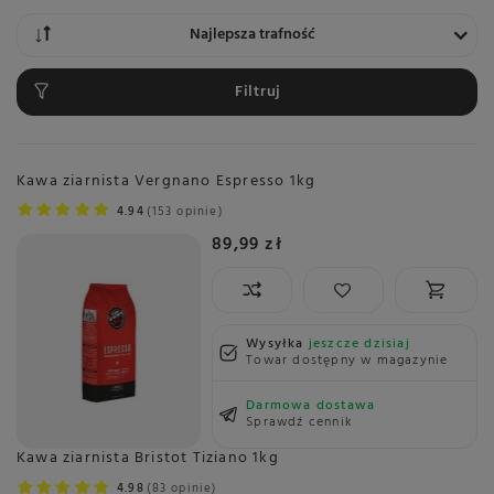
Zmień sortowanie
Najlepsza trafność
Filtruj
Kawa ziarnista Vergnano Espresso 1kg
4.94
153 opinie
89,99 zł
Wysyłka
jeszcze dzisiaj
Towar dostępny w magazynie
Darmowa dostawa
Sprawdź cennik
Kawa ziarnista Bristot Tiziano 1kg
4.98
83 opinie