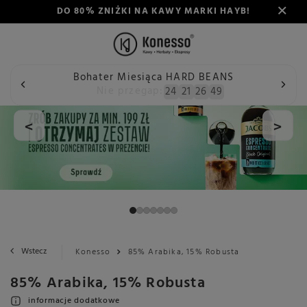
DO 80% ZNIŻKI NA KAWY MARKI HAYB!
Bohater Miesiąca HARD BEANS
Nie przegap:
24
21
26
49
<
>
Wstecz
Konesso
85% Arabika, 15% Robusta
85% Arabika, 15% Robusta
informacje dodatkowe