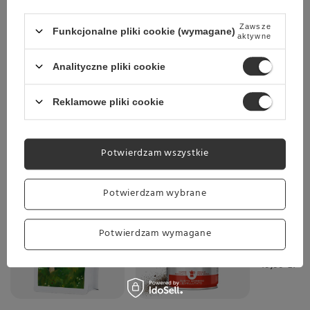
Zawsze
Funkcjonalne pliki cookie (wymagane)
aktywne
Wysyłka
jeszcze dzisiaj
Analityczne pliki cookie
Towar dostępny w magazynie
Darmowa dostawa
Reklamowe pliki cookie
Sprawdź cennik
Potwierdzam wszystkie
Wybrane specjalnie dla Ciebie
Potwierdzam wybrane
Okazja
Kawa mi
Potwierdzam wymagane
Cafe Cr
19,99 zł