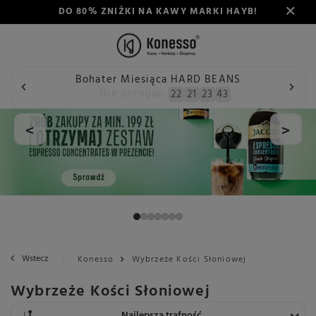
DO 80% ZNIŻKI NA KAWY MARKI HAYB!
Bohater Miesiąca HARD BEANS
Nie przegap:
22
21
23
42
<
>
Wstecz
Konesso
Wybrzeże Kości Słoniowej
Wybrzeże Kości Słoniowej
Zmień sortowanie
Najlepsza trafność