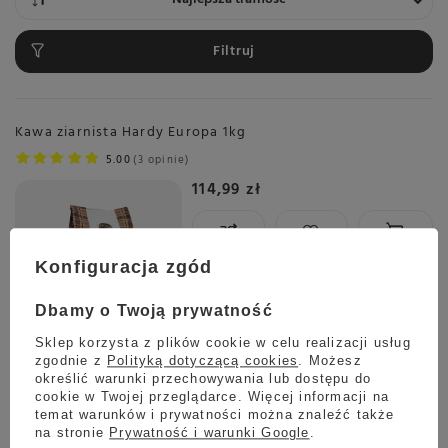
Filtruj
Kawa ziarnista Hardy Europa 1kg
5.00
3 opinie
114,99 zł
Konfiguracja zgód
Wysyłka
jeszcze dzisiaj
Towar dostępny w magazynie
Dbamy o Twoją prywatność
Darmowa dostawa
Sklep korzysta z plików cookie w celu realizacji usług
Sprawdź cennik
zgodnie z
Polityką dotyczącą cookies
. Możesz
określić warunki przechowywania lub dostępu do
Kawa ziarnista Hardy Universo 1kg
cookie w Twojej przeglądarce. Więcej informacji na
5.00
7 opinie
temat warunków i prywatności można znaleźć także
na stronie
Prywatność i warunki Google
.
109,99 zł