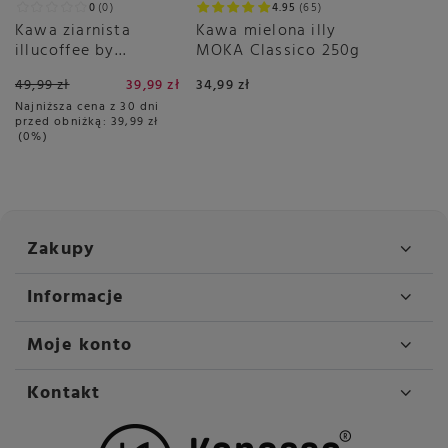
0
0
4.95
65
Kawa ziarnista
Kawa mielona illy
illucoffee by
MOKA Classico 250g
szumowska Spacer
49,99 zł
39,99 zł
34,99 zł
po łące 250g
Najniższa cena z 30 dni
przed obniżką:
39,99 zł
0%
Zakupy
Informacje
Moje konto
Kontakt