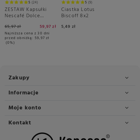
5
24
5
9
ZESTAW Kapsułki
Ciastka Lotus
Nescafé Dolce
Biscoff 8x2
Gusto Latte
65,97 zł
59,97 zł
5,49 zł
Macchiato 3x16
Najniższa cena z 30 dni
sztuk
przed obniżką:
59,97 zł
0%
Zakupy
Informacje
Moje konto
Kontakt