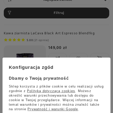
Filtruj
Kawa ziarnista LaCava Black Art Espresso Blend1kg
5.00
21 opinie
149,00 zł
Konfiguracja zgód
Wysyłka
jeszcze dzisiaj
Towar dostępny w magazynie
Dbamy o Twoją prywatność
Darmowa dostawa
Sklep korzysta z plików cookie w celu realizacji usług
Sprawdź cennik
zgodnie z
Polityką dotyczącą cookies
. Możesz
określić warunki przechowywania lub dostępu do
Kawa ziarnista LaCava Black Art Espresso 350g
cookie w Twojej przeglądarce. Więcej informacji na
5.00
8 opinie
temat warunków i prywatności można znaleźć także
na stronie
Prywatność i warunki Google
.
59,00 zł