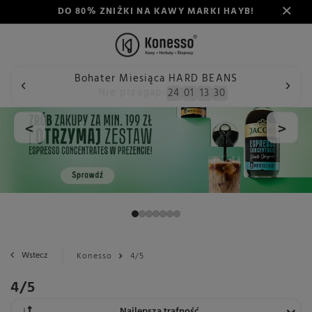
DO 80% ZNIŻKI NA KAWY MARKI HAYB!
Bohater Miesiąca HARD BEANS
Nie przegap:
24
01
13
30
<
>
Wstecz
Konesso
4/5
4/5
Zmień sortowanie
Najlepsza trafność