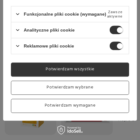
Zawsze
Funkcjonalne pliki cookie (wymagane)
aktywne
Wysyłka
jeszcze dzisiaj
Analityczne pliki cookie
Towar dostępny w magazynie
Darmowa dostawa
Reklamowe pliki cookie
Sprawdź cennik
Potwierdzam wszystkie
Wybrane specjalnie dla Ciebie
Potwierdzam wybrane
Okazja
ZESTAW
Potwierdzam wymagane
ziarnist
Crema 2x
118,78 zł