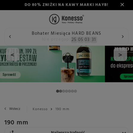
DO 80% ZNIŻKI NA KAWY MARKI HAYB!
Bohater Miesiąca HARD BEANS
Nie przegap:
25
05
03
31
<
>
Wstecz
Konesso
190 mm
190 mm
Zmień sortowanie
Najlepsza trafność