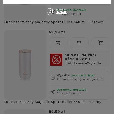
Darmowa dostawa
Sprawdź cennik
Kubek termiczny Majestic Sport Bullet 540 ml - Beżowy
69,99 zł
SUPER CENA PRZY
UŻYCIU KODU
Kod: KawoweWyjazdy
Wysyłka
jeszcze dzisiaj
Towar dostępny w magazynie
Darmowa dostawa
Sprawdź cennik
Kubek termiczny Majestic Sport Bullet 540 ml - Czarny
69,99 zł