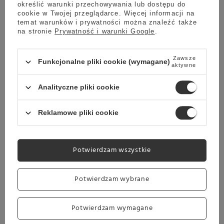
Najniższa cena z ostatnich 30 dni:
określić warunki przechowywania lub dostępu do
29,99 zł
-13%
cookie w Twojej przeglądarce. Więcej informacji na
temat warunków i prywatności można znaleźć także
na stronie
Prywatność i warunki Google
.
Wysyłka
jeszcze dzisiaj
Towar dostępny w magazynie
Zawsze
Funkcjonalne pliki cookie (wymagane)
aktywne
Darmowa dostawa
Sprawdź cennik
Analityczne pliki cookie
Promocja
Reklamowe pliki cookie
Butelka na wodę dla dzieci Casno Willy 400 ml - Niebieska
29,99 zł
Oszczedź
Potwierdzam wszystkie
25,99 zł
4,00 zł
Najniższa cena z ostatnich 30 dni:
29,99 zł
-13%
Potwierdzam wybrane
Potwierdzam wymagane
Wysyłka
jeszcze dzisiaj
Towar dostępny w magazynie