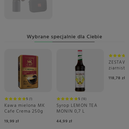
Wybrane specjalnie dla Ciebie
ZESTAW
ziarnist
Select 2
118,78 zł
5
1
5
18
Kawa mielona MK
Syrop LEMON TEA
Cafe Crema 250g
MONIN 0,7 L
19,99 zł
44,99 zł