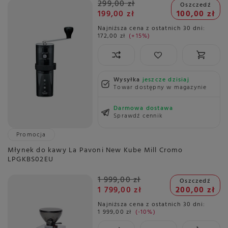
299,00 zł
Oszczedź
199,00 zł
100,00 zł
Najniższa cena z ostatnich 30 dni:
172,00 zł
+15%
Wysyłka
jeszcze dzisiaj
Towar dostępny w magazynie
Darmowa dostawa
Sprawdź cennik
Promocja
Młynek do kawy La Pavoni New Kube Mill Cromo
LPGKBS02EU
1 999,00 zł
Oszczedź
1 799,00 zł
200,00 zł
Najniższa cena z ostatnich 30 dni:
1 999,00 zł
-10%