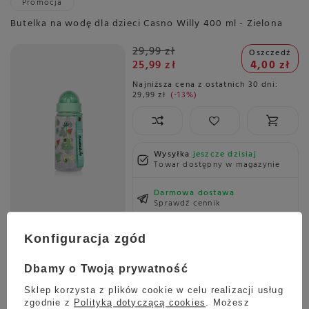
Promocja
Butelka na wodę dla dzieci Casno Willy 400 ml - Zielona
29,99 zł
Oszczedź
25,99 zł
4,00 zł
Najniższa cena z ostatnich 30 dni:
29,99 zł
-13%
Wysyłka
jeszcze dzisiaj
Towar dostępny w magazynie
Darmowa dostawa
Sprawdź cennik
Promocja
Konfiguracja zgód
Butelka na wodę dla dzieci Casno Willy 400 ml - Różowa
Dbamy o Twoją prywatność
29,99 zł
Oszczedź
25,99 zł
4,00 zł
Sklep korzysta z plików cookie w celu realizacji usług
zgodnie z
Polityką dotyczącą cookies
. Możesz