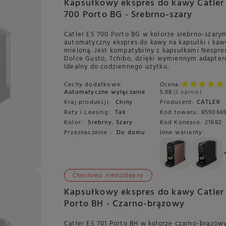
Kapsułkowy ekspres do kawy Catler
700 Porto BG - Srebrno-szary
Catler ES 700 Porto BG w kolorze srebrno-szary
automatyczny ekspres do kawy na kapsułki i kaw
mieloną. Jest kompatybilny z kapsułkami Nespre
Dolce Gusto, Tchibo, dzięki wymiennym adapter
Idealny do codziennego użytku.
Cechy dodatkowe:
Ocena:
Automatyczne wyłączanie
5.00
3 opinie
Kraj produkcji:
Chiny
Producent:
CATLER
Raty i Leasing:
Tak
Kod towaru:
859066
Kolor:
Srebrny
,
Szary
Kod Konesso:
21682
Przeznaczenie :
Do domu
Inne warianty:
Chwilowo niedostępny
Kapsułkowy ekspres do kawy Catler 
Porto BH - Czarno-brązowy
Catler ES 701 Porto BH w kolorze czarno-brązow