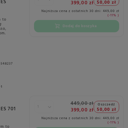
 ES
399,00 zł
50,00 zł
Najniższa cena z ostatnich 30 dni:
449,00 zł
-11%
m to
ę
Dodaj do koszyka
sso,
om.
9348237
+1
449,00 zł
Oszczedź
ES 701
399,00 zł
50,00 zł
Najniższa cena z ostatnich 30 dni:
449,00 zł
-11%
ym to