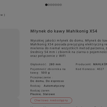
ów )
Młynek do kawy Mahlkonig X54
Wysokiej jakości młynek do domu. Młynek do ka
Mahlkonig X54 posiada precyzyjną elektryczną r
mielenia do niemal wszystkich metod parzenia, 
średnicy 54 mm i zbiornik na ziarna o pojemnośc
oraz połączenie z WIFI
Głębokość:
280 mm
Producent:
MAHLKÖ
Pojemność zbiornika na
Kod Konesso:
4027
kawę:
500 g
Przeznaczenie :
Do domu
,
Do espresso
Rodzaj:
Automatyczny
Rodzaj żaren:
Płaskie
,
Stalowe
Chwilowo niedostępny