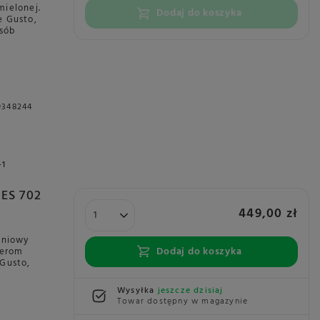
mielonej.
Dodaj do koszyka
e Gusto,
osób
9348244
+1
 ES 702
449,00 zł
eniowy
Dodaj do koszyka
terom
 Gusto,
Wysyłka
jeszcze dzisiaj
Towar dostępny w magazynie