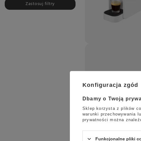
Zastosuj filtry
Konfiguracja zgód
Dbamy o Twoją pryw
Sklep korzysta z plików co
warunki przechowywania lu
prywatności można znaleź
Funkcjonalne pliki 