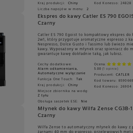
Kraj produkcji:
Chiny
Kod Konesso:
24828
Liczba napojów w menu:
2
Ekspres do kawy Catler ES 790 EGOI
Czarny
Catler ES 790 Egoist to kompaktowy ekspres do
2w1, który przygotuje aromatyczne espresso z k
Nespresso, Dolce Gusto i Tassimo lub świeżo mi
kawy. Wyposażony w młynek oraz spieniacz do m
gwarantuje kawę dokładnie taką, jak lubisz.
Cechy dodatkowe:
Ocena:
Alarm odkamieniania
,
5.00
1 opinie
Automatyczne wyłączanie
Producent:
CATLER
Funkcja One Touch:
Tak
Kod towaru:
8590669
Kraj produkcji:
Chiny
Kod Konesso:
26904
Miejsce zbiornika na wodę:
Z tyłu
Obsługa saszetek ESE:
Nie
Młynek do kawy Wilfa Zense CG3B-1
Czarny
Wilfa Zense to automatyczny młynek do kawy z 
żarnami 40 mm do espresso, przelewowych met