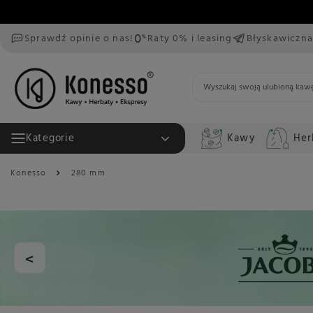
Sprawdź opinie o nas!
Raty 0% i leasing
Błyskawiczna
Kawy
Her
Kategorie
Konesso
280 mm
<