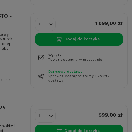
STO -
1 099,00 zł
 kawy
Dodaj do koszyka
apsułek
elonej
leka,
Wysyłka
Towar dostępny w magazynie
Darmowa dostawa
Sprawdź dostępne formy i koszty
391110
dostawy
25 -
599,00 zł
płaskimi
Dodaj do koszyka
od