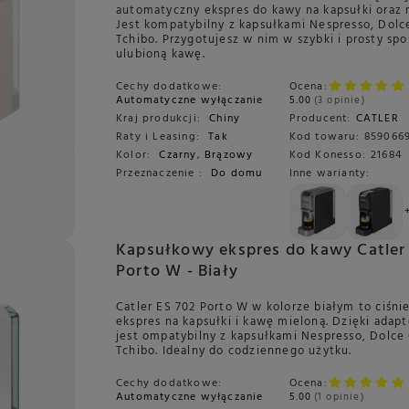
automatyczny ekspres do kawy na kapsułki oraz 
Jest kompatybilny z kapsułkami Nespresso, Dolc
Tchibo. Przygotujesz w nim w szybki i prosty sp
ulubioną kawę.
Cechy dodatkowe:
Ocena:
Automatyczne wyłączanie
5.00
3 opinie
Kraj produkcji:
Chiny
Producent:
CATLER
Raty i Leasing:
Tak
Kod towaru:
859066
Kolor:
Czarny
,
Brązowy
Kod Konesso:
21684
Przeznaczenie :
Do domu
Inne warianty:
Kapsułkowy ekspres do kawy Catler
Porto W - Biały
Catler ES 702 Porto W w kolorze białym to ciśni
ekspres na kapsułki i kawę mieloną. Dzięki adap
jest ompatybilny z kapsułkami Nespresso, Dolce
Tchibo. Idealny do codziennego użytku.
Cechy dodatkowe:
Ocena:
Automatyczne wyłączanie
5.00
1 opinie