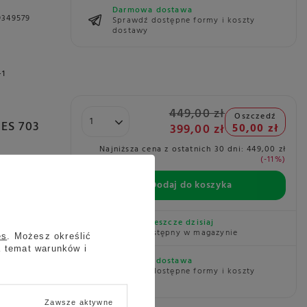
Darmowa dostawa
9349579
Sprawdź dostępne formy i koszty
dostawy
+1
449,00 zł
Oszczedź
 ES 703
399,00 zł
50,00 zł
Najniższa cena z ostatnich 30 dni:
449,00 zł
-11%
ę
Dodaj do koszyka
Dolce
sty
Wysyłka
jeszcze dzisiaj
Towar dostępny w magazynie
es
. Możesz określić
a temat warunków i
Darmowa dostawa
Sprawdź dostępne formy i koszty
9349586
dostawy
Zawsze aktywne