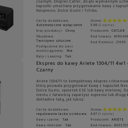
czarnym. Ekspres Catler, dzięki wymiennym uc
kapsułki umożliwia przygotowanie kawy z kapsu
Nespresso, Dolce Gusto i Tchibo.
Cechy dodatkowe:
Ocena:
Automatyczne wyłączanie
5.00
2 opinie
Kraj produkcji:
Chiny
Producent:
CATLER
Obudowa:
Kod towaru:
859066
Tworzywo sztuczne
Kod Konesso:
21690
Podłączenie do sieci
wodociągowej:
Nie
Raty i Leasing:
Tak
Ekspres do kawy Ariete 1304/11 4w1 
Czarny
Ariete 1304/11 to kompaktowy ekspres ciśnienio
który pozwala przygotować kawę z kapsułek Nes
Dolce Gusto, saszetek ESE lub kawy mielonej. Dz
niemu z łatwością zaparzysz espresso lub długą
dokładnie taką, jak lubisz.
Cechy dodatkowe:
Ocena:
regulowana tacka ociekowa
4.67
3 opinie
Kawy czarne:
Tak
Producent:
ARIETE
Kawy mleczne:
Tak
Kod towaru:
800370