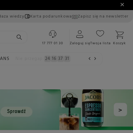
Baza wiedzy
Karta podarunkowa
Zapisz się na newsletter
17 777 01 30
Zaloguj się
Twoja lista
Koszyk
EANS
Nie przegap:
24
16
37
30
>