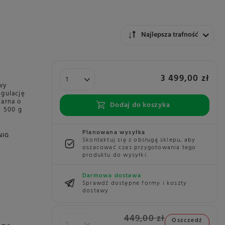
Zmień sortowanie
Najlepsza trafność
3 499,00 zł
wy
egulację
żarna o
Dodaj do koszyka
i 500 g
Planowana wysyłka
NIG
Skontaktuj się z obsługą sklepu, aby
oszacować czas przygotowania tego
produktu do wysyłki.
Darmowa dostawa
Sprawdź dostępne formy i koszty
dostawy
449,00 zł
Oszczedź