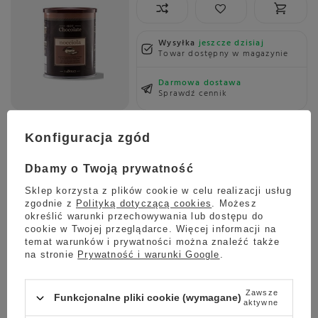
Wysyłka
jeszcze dzisiaj
Towar dostępny w magazynie
Darmowa dostawa
Sprawdź cennik
Biała czekolada na gorąco Diemme Bianca 500g
5.00
9 opinie
Konfiguracja zgód
64,99 zł
Dbamy o Twoją prywatność
Sklep korzysta z plików cookie w celu realizacji usług
zgodnie z
Polityką dotyczącą cookies
. Możesz
określić warunki przechowywania lub dostępu do
Wysyłka
jeszcze dzisiaj
cookie w Twojej przeglądarce. Więcej informacji na
Towar dostępny w magazynie
temat warunków i prywatności można znaleźć także
na stronie
Prywatność i warunki Google
.
Darmowa dostawa
Sprawdź cennik
Czekolada na gorąco Diemme Extra Fondente 500g -
Zawsze
Funkcjonalne pliki cookie (wymagane)
aktywne
Ciemna