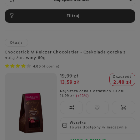
Filtruj
Okazja
Chocostick M.Pelczar Chocolatier - Czekolada gorzka z
nutą żurawiny 60g
4.00
4 opinie
15,99 zł
Oszczedź
13,59 zł
2,40 zł
Najniższa cena z ostatnich 30 dni:
11,99 zł
+13%
Wysyłka
Towar dostępny w magazynie