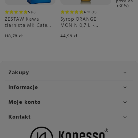
przed obni
-21%
5
6
4.91
11
ZESTAW Kawa
Syrop ORANGE
ziarnista MK Cafe
MONIN 0,7 L -
Select 2x1kg
pomarańczowy
118,78 zł
44,99 zł
Zakupy
Informacje
Moje konto
Kontakt