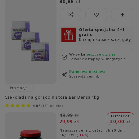
80,88 zł
Oferta specjalna 4+1
gratis
Kliknij i zobacz szczegóły
Wysyłka
jeszcze dzisiaj
Towar dostępny w magazynie
Darmowa dostawa
Sprawdź cennik
Promocja
Czekolada na gorąco Ristora Bar Densa 1kg
4.86
158 opinie
49,99 zł
Oszczedź
29,99 zł
20,00 zł
Najniższa cena z ostatnich 30 dni:
34,99 zł
-14%