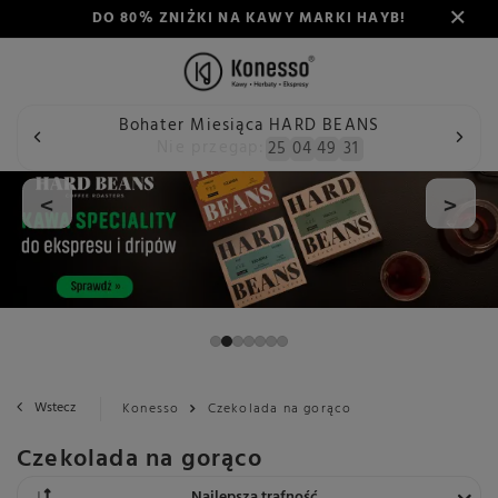
DO 80% ZNIŻKI NA KAWY MARKI HAYB!
Bohater Miesiąca HARD BEANS
Nie przegap:
25
04
49
30
<
>
Wstecz
Konesso
Czekolada na gorąco
Czekolada na gorąco
Zmień sortowanie
Najlepsza trafność