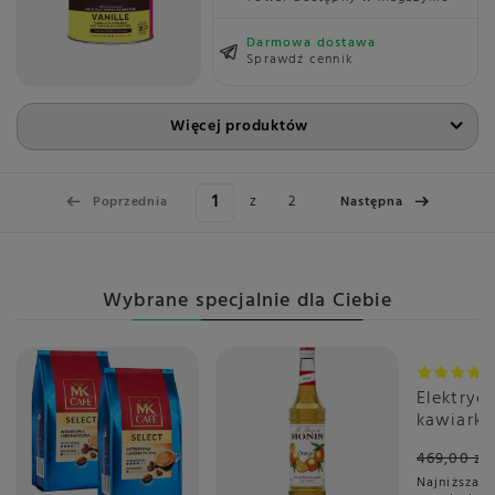
Darmowa dostawa
Sprawdź cennik
Więcej produktów
z
2
Poprzednia
Następna
Wybrane specjalnie dla Ciebie
Promoc
Elektryc
kawiarka
spieniac
469,00 zł
1344 - Br
Najniższa c
Station 