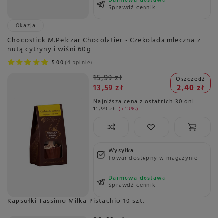
Darmowa dostawa
Sprawdź cennik
Okazja
Chocostick M.Pelczar Chocolatier - Czekolada mleczna z
nutą cytryny i wiśni 60g
5.00
4 opinie
15,99 zł
Oszczedź
13,59 zł
2,40 zł
Najniższa cena z ostatnich 30 dni:
11,99 zł
+13%
Wysyłka
Towar dostępny w magazynie
Darmowa dostawa
Sprawdź cennik
Kapsułki Tassimo Milka Pistachio 10 szt.