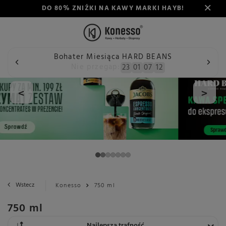
DO 80% ZNIŻKI NA KAWY MARKI HAYB!
Bohater Miesiąca HARD BEANS
Nie przegap:
23
01
07
12
<
>
Wstecz
Konesso
750 ml
750 ml
Zmień sortowanie
Najlepsza trafność