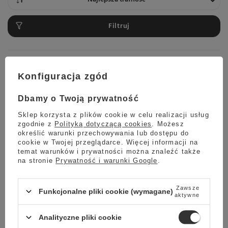
Filtruj
Ekspres do kawy Franke A1000
Konfiguracja zgód
84 900,00 zł
Dbamy o Twoją prywatność
Sklep korzysta z plików cookie w celu realizacji usług
zgodnie z
Polityką dotyczącą cookies
. Możesz
Planowana wysyłka
określić warunki przechowywania lub dostępu do
Skontaktuj się z obsługą
cookie w Twojej przeglądarce. Więcej informacji na
sklepu, aby oszacować czas
temat warunków i prywatności można znaleźć także
przygotowania tego produktu
na stronie
Prywatność i warunki Google
.
do wysyłki.
Darmowa dostawa
Zawsze
Sprawdź cennik
Funkcjonalne pliki cookie (wymagane)
aktywne
Analityczne pliki cookie