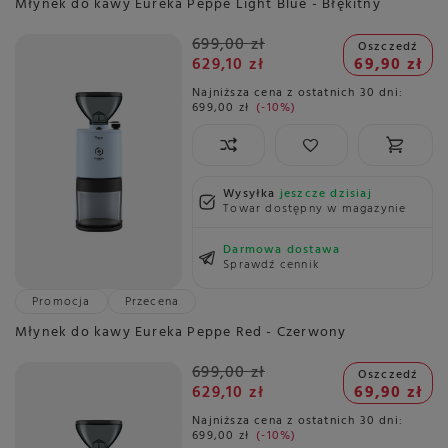
Młynek do kawy Eureka Peppe Light Blue - Błękitny
699,00 zł
Oszczedź
629,10 zł
69,90 zł
Najniższa cena z ostatnich 30 dni:
699,00 zł
-10%
Wysyłka
jeszcze dzisiaj
Towar dostępny w magazynie
Darmowa dostawa
Sprawdź cennik
Promocja
Przecena
Młynek do kawy Eureka Peppe Red - Czerwony
699,00 zł
Oszczedź
629,10 zł
69,90 zł
Najniższa cena z ostatnich 30 dni:
699,00 zł
-10%