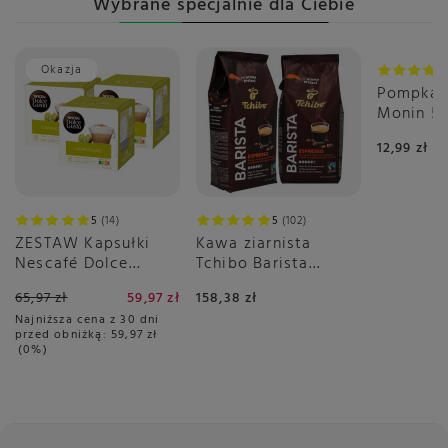
Wybrane specjalnie dla Ciebie
Okazja
Pompka 
Monin 5 
12,99 zł
5
14
5
102
ZESTAW Kapsułki
Kawa ziarnista
Nescafé Dolce
Tchibo Barista
Gusto Cappuccino
Espresso 2x1kg
65,97 zł
59,97 zł
158,38 zł
3x16 sztuk
Najniższa cena z 30 dni
przed obniżką:
59,97 zł
0%