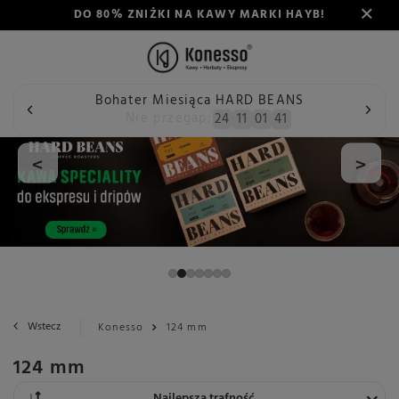
DO 80% ZNIŻKI NA KAWY MARKI HAYB!
Bohater Miesiąca HARD BEANS
Nie przegap:
24
11
01
40
<
>
Wstecz
Konesso
124 mm
124 mm
Zmień sortowanie
Najlepsza trafność