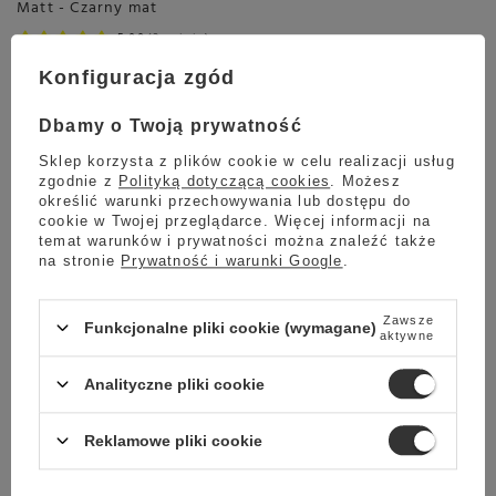
Matt - Czarny mat
5.00
2 opinie
3 999,00 zł
Oszczedź
Konfiguracja zgód
2 999,00 zł
1 000,00 zł
Najniższa cena z ostatnich 30 dni:
Dbamy o Twoją prywatność
3 149,00 zł
-4%
Sklep korzysta z plików cookie w celu realizacji usług
zgodnie z
Polityką dotyczącą cookies
. Możesz
określić warunki przechowywania lub dostępu do
cookie w Twojej przeglądarce. Więcej informacji na
Wysyłka
jeszcze dzisiaj
temat warunków i prywatności można znaleźć także
Towar dostępny w magazynie
na stronie
Prywatność i warunki Google
.
Darmowa dostawa
Sprawdź cennik
Zawsze
Funkcjonalne pliki cookie (wymagane)
aktywne
Okazja
Przecena
Analityczne pliki cookie
Ceramiczny Drip Hario V60 Switch & Match 02 Canyon -
Pomarańczowy
Reklamowe pliki cookie
5.00
1 opinie
129,99 zł
Oszczedź