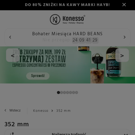
DO 80% ZNIŻKI NA KAWY MARKI HAYB!
Bohater Miesiąca HARD BEANS
Nie przegap:
24
09
41
28
<
>
Wstecz
Konesso
352 mm
352 mm
Zmień sortowanie
Najlepsza trafność