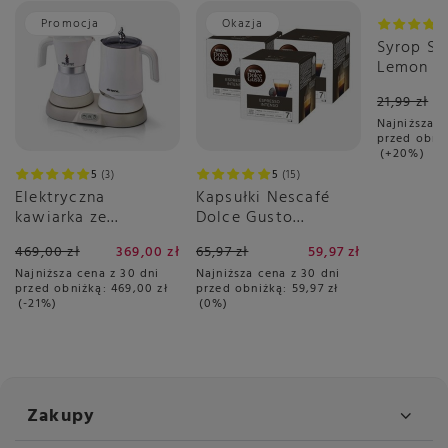
Promocja
Okazja
Okazja
Syrop S
Lemon L
21,99 zł
Najniższa c
przed obni
+20%
5
3
5
15
Elektryczna
Kapsułki Nescafé
kawiarka ze
Dolce Gusto
spieniaczem Ariete
Espresso Intenso
469,00 zł
369,00 zł
65,97 zł
59,97 zł
1344 - Breakfast
3x16 sztuk
Najniższa cena z 30 dni
Najniższa cena z 30 dni
Station 3w1
przed obniżką:
469,00 zł
przed obniżką:
59,97 zł
-21%
0%
Zakupy