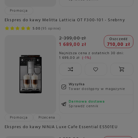
Promocja
Ekspres do kawy Melitta Latticia OT F300-101 - Srebrny
5.00
95 opinie
2 399,00 zł
Oszczedź
1 689,00 zł
710,00 zł
Najniższa cena z ostatnich 30 dni:
1 699,00 zł
-1%
Wysyłka
Towar dostępny w magazynie
Darmowa dostawa
Sprawdź cennik
Promocja
Przecena
Ekspres do kawy NINJA Luxe Cafe Essential ES501EU