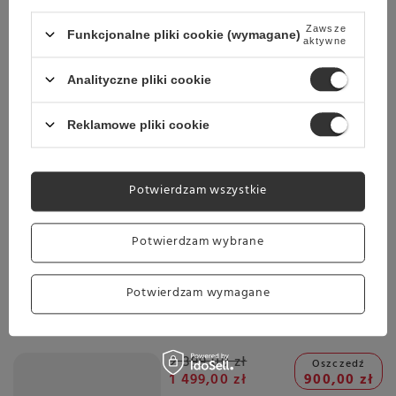
OUTLET 123441 - Ekspres do kawy Melitta Latticia OT
F30/0-100
Zawsze
Funkcjonalne pliki cookie (wymagane)
aktywne
2 399,00 zł
Oszczedź
1 499,00 zł
900,00 zł
Analityczne pliki cookie
Najniższa cena z ostatnich 30 dni:
1 550,00 zł
-3%
Reklamowe pliki cookie
Wysyłka
jeszcze dzisiaj
Potwierdzam wszystkie
Towar dostępny w magazynie
Darmowa dostawa
Potwierdzam wybrane
Sprawdź cennik
Promocja
Potwierdzam wymagane
OUTLET 86541- Ekspres do kawy Melitta Latticia OT F30/0-
100
2 399,00 zł
Oszczedź
1 499,00 zł
900,00 zł