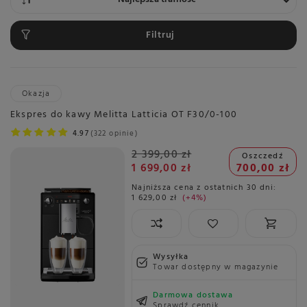
Filtruj
Okazja
Ekspres do kawy Melitta Latticia OT F30/0-100
4.97
322 opinie
2 399,00 zł
Oszczedź
1 699,00 zł
700,00 zł
Najniższa cena z ostatnich 30 dni:
1 629,00 zł
+4%
Wysyłka
Towar dostępny w magazynie
Darmowa dostawa
Sprawdź cennik