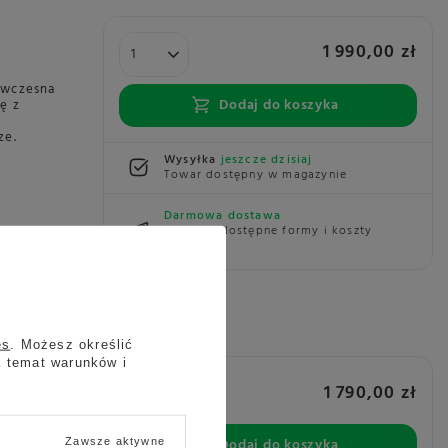
1 990,00 zł
owczesna
Dodaj do koszyka
ę z
ze.
Wysyłka
jeszcze dzisiaj
Towar dostępny w magazynie
Darmowa dostawa
Sprawdź dostępne formy i koszty
7080080
dostawy
es
. Możesz określić
a temat warunków i
1 790,00 zł
a i
Dodaj do koszyka
Zawsze aktywne
dem na