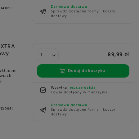
Darmowa dostawa
141899
Sprawdź dostępne formy i koszty
dostawy
MAXTRA
towy
89,99 zł
Dodaj do koszyka
i wkładem
zwiach
ę.
Wysyłka
jeszcze dzisiaj
Towar dostępny w magazynie
Darmowa dostawa
7130961
Sprawdź dostępne formy i koszty
dostawy