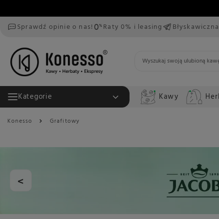
Sprawdź opinie o nas!
Raty 0% i leasing
Błyskawiczna
Kawy
Her
Kategorie
Konesso
Grafitowy
<