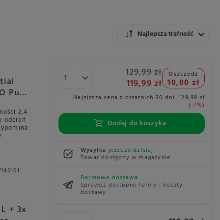
Zmień sortowanie
Najlepsza trafność
129,99 zł
Oszczedź
tial
119,99 zł
10,00 zł
RO Pure
Najniższa cena z ostatnich 30 dni:
129,99 zł
-7%
ności 2,4
w odcień
Dodaj do koszyka
rzypomina
y
Wysyłka
jeszcze dzisiaj
Towar dostępny w magazynie
145101
Darmowa dostawa
Sprawdź dostępne formy i koszty
dostawy
 L + 3x