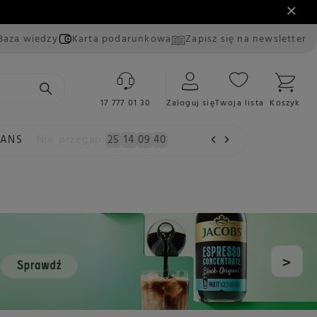
Baza wiedzy
Karta podarunkowa
Zapisz się na newsletter
17 777 01 30
Zaloguj się
Twoja lista
Koszyk
EANS
Nie przegap:
25
14
09
39
>