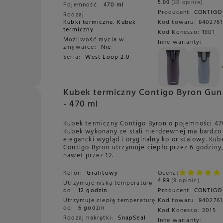
5.00
30 opinie
Pojemność:
470 ml
Producent:
CONTIGO
Rodzaj:
Kubki termiczne
,
Kubek
Kod towaru:
8402761
termiczny
Kod Konesso:
1901
Możliwość mycia w
Inne warianty:
zmywarce:
Nie
Seria:
West Loop 2.0
Kubek termiczny Contigo Byron Gun
- 470 ml
Kubek termiczny Contigo Byron o pojemności 47
Kubek wykonany ze stali nierdzewnej ma bardzo
elegancki wygląd i oryginalny kolor stalowy. Kub
Contigo Byron utrzymuje ciepło przez 6 godziny
nawet przez 12.
Kolor:
Grafitowy
Ocena:
4.88
8 opinie
Utrzymuje niską temperaturę
do:
12 godzin
Producent:
CONTIGO
Utrzymuje ciepłą temperaturę
Kod towaru:
8402761
do:
6 godzin
Kod Konesso:
2015
Rodzaj nakrętki:
SnapSeal
Inne warianty: