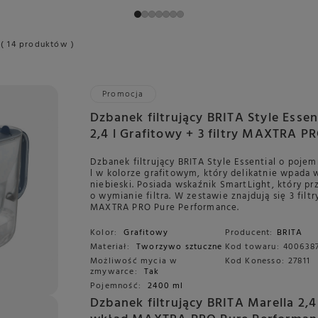
( 14 produktów )
Promocja
Dzbanek filtrujący BRITA Style Essen
2,4 l Grafitowy + 3 filtry MAXTRA P
Performance
Dzbanek filtrujący BRITA Style Essential o pojem
l w kolorze grafitowym, który delikatnie wpada 
niebieski. Posiada wskaźnik SmartLight, który p
o wymianie filtra. W zestawie znajdują się 3 filtr
MAXTRA PRO Pure Performance.
Kolor:
Grafitowy
Producent:
BRITA
Materiał:
Tworzywo sztuczne
Kod towaru:
4006387
Możliwość mycia w
Kod Konesso:
27811
zmywarce:
Tak
Pojemność:
2400 ml
Dzbanek filtrujący BRITA Marella 2,4