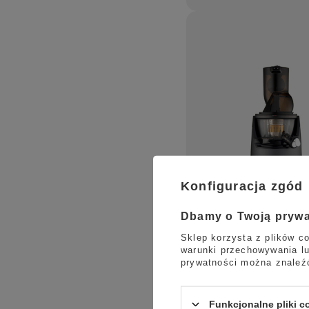
Konfiguracja zgód
Dbamy o Twoją pryw
Sklep korzysta z plików co
warunki przechowywania lu
prywatności można znaleź
Funkcjonalne pliki 