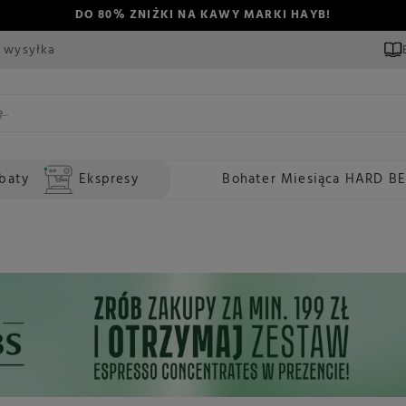
DO 80% ZNIŻKI NA KAWY MARKI HAYB!
 wysyłka
baty
Ekspresy
Bohater Miesiąca HARD B