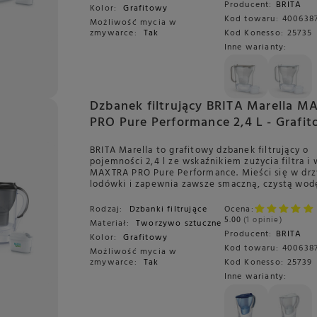
Producent:
BRITA
Kolor:
Grafitowy
Kod towaru:
4006387
Możliwość mycia w
zmywarce:
Tak
Kod Konesso:
25735
Inne warianty:
Dzbanek filtrujący BRITA Marella 
PRO Pure Performance 2,4 L - Grafi
BRITA Marella to grafitowy dzbanek filtrujący o
pojemności 2,4 l ze wskaźnikiem zużycia filtra 
MAXTRA PRO Pure Performance. Mieści się w dr
lodówki i zapewnia zawsze smaczną, czystą wod
Rodzaj:
Dzbanki filtrujące
Ocena:
5.00
1 opinie
Materiał:
Tworzywo sztuczne
Producent:
BRITA
Kolor:
Grafitowy
Kod towaru:
400638
Możliwość mycia w
zmywarce:
Tak
Kod Konesso:
25739
Inne warianty: