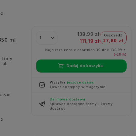
+2
138,99 zł
Oszczedź
350 ml
111,19 zł
27,80 zł
Najniższa cena z ostatnich 30 dni:
138,99 zł
-20%
 który
 lub
Dodaj do koszyka
Wysyłka
jeszcze dzisiaj
Towar dostępny w magazynie
26530
Darmowa dostawa
Sprawdź dostępne formy i koszty
dostawy
+2