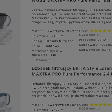
wkład MAXTRA PRO Pure Performan
Grafitowy
Zestaw zawiera dzbanek filtrujący BRITA Marella
pojemności 2,4 l w kolorze grafitowym oraz 3 wk
Maxtra Pro Pure Performance. Ten zestaw zapew
długo świeżą, czystą i pyszną wodę dla całej rod
Materiał:
Tworzywo sztuczne
Ocena:
5.00
1 opinie
Pojemność:
2400 ml
Producent:
BRITA
Rodzaj:
Dzbanki filtrujące
Kod towaru:
400638
Kolor:
Grafitowy
Kod Konesso:
25746
Możliwość mycia w
zmywarce:
Tak
Promocja
Dzbanek filtrujący BRITA Style Essen
MAXTRA PRO Pure Performance 2,4 L
Grafitowy
Dzbanek filtrujący BRITA Style Essential o pojem
l w kolorze grafitowym. Posiada wskaźnik LED, k
przypomina o wymianie filtra. Dzbanek mieści si
drzwiach lodówki i pasuje do wkładów MAXTRA 
Materiał:
Tworzywo sztuczne
Ocena:
5.00
1 opinie
Pojemność:
2400 ml