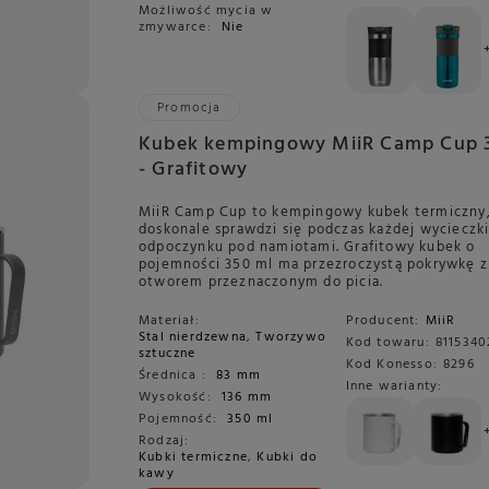
Możliwość mycia w
zmywarce:
Nie
Promocja
Kubek kempingowy MiiR Camp Cup 
- Grafitowy
MiiR Camp Cup to kempingowy kubek termiczny,
doskonale sprawdzi się podczas każdej wycieczki
odpoczynku pod namiotami. Grafitowy kubek o
pojemności 350 ml ma przezroczystą pokrywkę z
otworem przeznaczonym do picia.
Materiał:
Producent:
MiiR
Stal nierdzewna
,
Tworzywo
Kod towaru:
8115340
sztuczne
Kod Konesso:
8296
Średnica :
83 mm
Inne warianty:
Wysokość:
136 mm
Pojemność:
350 ml
Rodzaj:
Kubki termiczne
,
Kubki do
kawy