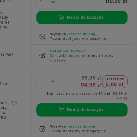
ce -
119,99 zł
 o
Dodaj do koszyka
łady
ni na
ziny.
Wysyłka
jeszcze dzisiaj
Towar dostępny w magazynie
Darmowa dostawa
7130985
Sprawdź dostępne formy i koszty
dostawy
99,99 zł
Oszczedź
tial
94,99 zł
5,00 zł
 -
Najniższa cena z ostatnich 30 dni:
99,99 zł
-5%
ności 2,4
tóry
Dodaj do koszyka
ę w
PRO.
Wysyłka
jeszcze dzisiaj
Towar dostępny w magazynie