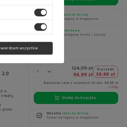
wnia
artości
a.
Wysyłka
jeszcze dzisiaj
Towar dostępny w magazynie
7080042
Darmowa dostawa
Sprawdź dostępne formy i koszty
dostawy
twierdzam wszystkie
124,99 zł
Oszczedź
 2.0
94,99 zł
30,00 zł
Najniższa cena z ostatnich 30 dni:
99,99 zł
-5%
.0 o
 trwały,
Dodaj do koszyka
p
t przez
Wysyłka
jeszcze dzisiaj
Towar dostępny w magazynie