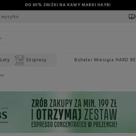
DO 80% ZNIŻKI NA KAWY MARKI HAYB!
 wysyłka
baty
Ekspresy
Bohater Miesiąca HARD B
awy