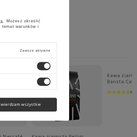
es
. Możesz określić
a temat warunków i
Zawsze aktywne
Kawa ziarni
Barista Caf
5
1
twierdzam wszystkie