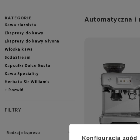
Automatyczna i 
KATEGORIE
Kawa ziarnista
Ekspresy do kawy
Ekspresy do kawy Nivona
Włoska kawa
SodaStream
Kapsułki Dolce Gusto
Kawa Speciality
Herbata Sir William's
+ Rozwiń
FILTRY
Rodzaj ekspresu
Konfiguracja zgód