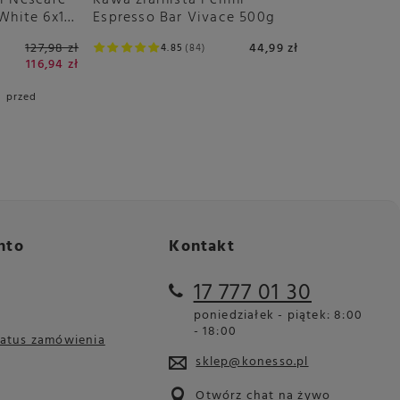
i Nescafé
Kawa ziarnista Pellini
White 6x16
Espresso Bar Vivace 500g
127,98 zł
44,99 zł
4.85
84
116,94 zł
i przed
nto
Kontakt
17 777 01 30
poniedziałek - piątek: 8:00
- 18:00
tatus zamówienia
sklep@konesso.pl
Otwórz chat na żywo