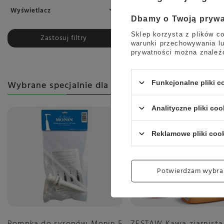
Wyświetlacz
Dbamy o Twoją pryw
Sklep korzysta z plików co
Zastosuj filtry
warunki przechowywania lu
prywatności można znaleź
Wybrane specjalnie dla Ciebie
Funkcjonalne pliki 
Analityczne pliki coo
Reklamowe pliki coo
Potwierdzam wybra