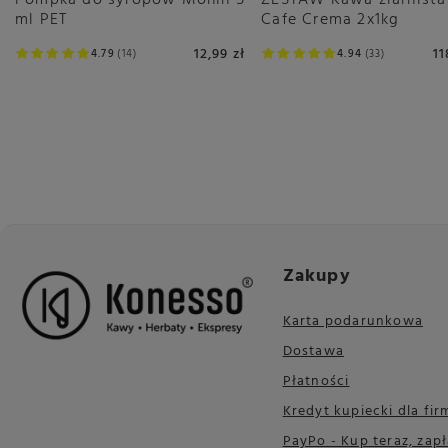
Pompka do syropów Monin 5
ZESTAW Kawa ziarnist
ml PET
Cafe Crema 2x1kg
12,99 zł
11
4.79
14
4.94
33
Zakupy
Karta podarunkowa
Dostawa
Płatności
Kredyt kupiecki dla fir
PayPo - Kup teraz, zapł