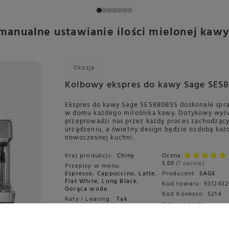
manualne ustawianie ilości mielonej kawy
Okazja
Kolbowy ekspres do kawy Sage SES
Ekspres do kawy Sage SES880BSS doskonale spra
w domu każdego miłośnika kawy. Dotykowy wyś
przeprowadzi nas przez każdy proces zachodząc
urządzeniu, a świetny design będzie ozdobą każ
nowoczesnej kuchni.
Kraj produkcji:
Chiny
Ocena:
5.00
7 opinie
Przepisy w menu:
Espresso
,
Cappuccino
,
Latte
,
Producent:
SAGE
Flat White
,
Long Black
,
Kod towaru:
9312432
Gorąca woda
Kod Konesso:
5214
Raty i Leasing:
Tak
Inne warianty:
Kolor:
Stal nierdzewna
Przeznaczenie :
Do domu