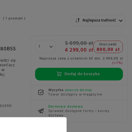
( 1 produkt )
Zmień sortowanie
Najlepsza trafność
5 099,00 zł
Oszczedź
880BSS
4 299,00 zł
800,00 zł
Najniższa cena z ostatnich 30 dni:
3 999,00 zł
wdzi się
+7%
wietlacz
y w
Dodaj do koszyka
dej
Wysyłka
jeszcze dzisiaj
Towar dostępny w magazynie
030151
Darmowa dostawa
Sprawdź dostępne formy i koszty
dostawy