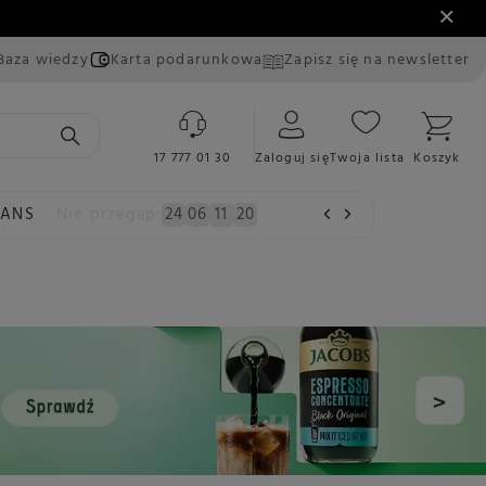
Baza wiedzy
Karta podarunkowa
Zapisz się na newsletter
17 777 01 30
Zaloguj się
Twoja lista
Koszyk
EANS
Nie przegap:
24
06
11
20
>