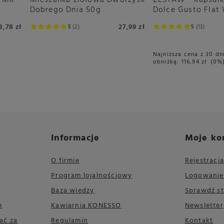
a MK
Mieszanka ziołowa Dworzysk
ZESTAW - Kapsułk
Dobrego Dnia 50g
Dolce Gusto Flat 
sztuk
8,78 zł
27,99 zł
5
2
5
13
Najniższa cena z 30 dn
obniżką:
116,94 zł
0%
Informacje
Moje ko
O firmie
Rejestracja
Program lojalnościowy
Logowanie
Baza wiedzy
Sprawdź s
m
Kawiarnia KONESSO
Newsletter
ać za
Regulamin
Kontakt