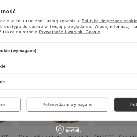
atność
okie w celu realizacji usług zgodnie z
Polityką dotyczącą cooki
b dostępu do cookie w Twojej przeglądarce. Więcej informacji n
ć także na stronie
Prywatność i warunki Google
.
cookie (wymagane)
kie
Okazja
kie
ne
Potwierdzam wymagane
Po