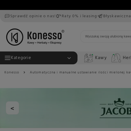
Sprawdź opinie o nas!
Raty 0% i leasing
Błyskawiczna
Kawy
Her
Kategorie
Konesso
Automatyczna i manualne ustawianie ilości mielonej k
<