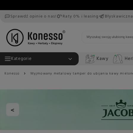
Sprawdź opinie o nas!
Raty 0% i leasing
Błyskawiczna
Kawy
Her
Kategorie
Konesso
Wyjmowany metalowy tamper do ubijania kawy mielon
<