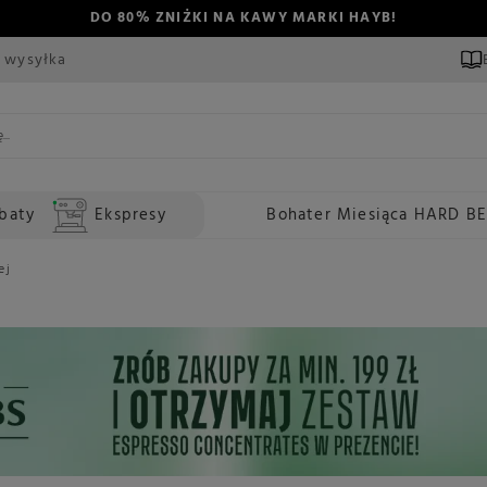
DO 80% ZNIŻKI NA KAWY MARKI HAYB!
 wysyłka
baty
Ekspresy
Bohater Miesiąca HARD B
ej