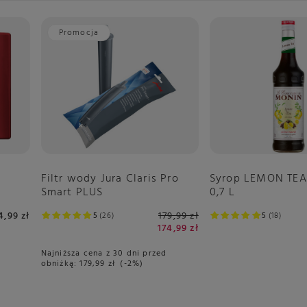
Promocja
Filtr wody Jura Claris Pro
Syrop LEMON TE
Smart PLUS
0,7 L
4,99 zł
179,99 zł
5
26
5
18
174,99 zł
Najniższa cena z 30 dni przed
obniżką:
179,99 zł
-2%