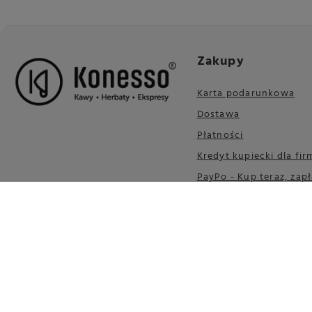
Zakupy
Karta podarunkowa
Dostawa
Płatności
Kredyt kupiecki dla fir
PayPo - Kup teraz, zapł
30 dni
Wygodne zwroty
Paczkomatem Inpost
Leasing urządzeń
PKO Leasing
Zakupy na raty
Credit Agricole Raty