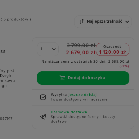
( 5 produktów )
Zmień sortowanie
Najlepsza trafność
3 799,00 zł
Oszczedź
ess
2 679,00 zł
1 120,00 zł
Najniższa cena z ostatnich 30 dni:
2 689,00 zł
-1%
ry jest
Dzięki
Dodaj do koszyka
im kawa
ign i
Wysyłka
jeszcze dzisiaj
Towar dostępny w magazynie
Darmowa dostawa
Sprawdź dostępne formy i koszty
097917
dostawy