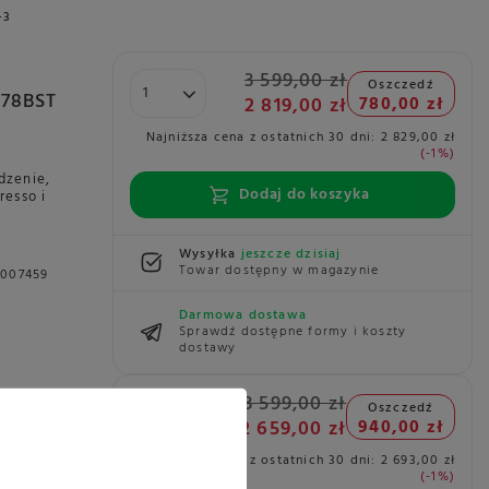
+3
3 599,00 zł
Oszczedź
878BST
2 819,00 zł
780,00 zł
Najniższa cena z ostatnich 30 dni:
2 829,00 zł
!
-1%
dzenie,
Dodaj do koszyka
resso i
Wysyłka
jeszcze dzisiaj
Towar dostępny w magazynie
3007459
Darmowa dostawa
Sprawdź dostępne formy i koszty
dostawy
3 599,00 zł
Oszczedź
sta
2 659,00 zł
940,00 zł
Najniższa cena z ostatnich 30 dni:
2 693,00 zł
-1%