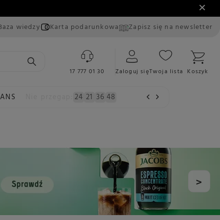
Baza wiedzy
Karta podarunkowa
Zapisz się na newsletter
17 777 01 30
Zaloguj się
Twoja lista
Koszyk
EANS
Nie przegap:
24
21
36
47
>