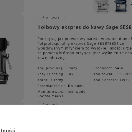
Promocja
Kolbowy ekspres do kawy Sage SES
Poczuj się jak prawdziwy barista w swoim domu 
Półprofesjonalny ekspres Sage SES878BST ze
wbudowanym młynkiem to wysokiej jakości urzą
za pomocą którego przygotujesz wyśmienite esp
kawę mleczną.
Kraj produkcji:
Chiny
Producent:
SAGE
Raty i Leasing:
Tak
Kod towaru:
935597
Kolor:
Czarny
Kod Konesso:
13939
Przeznaczenie :
Do domu
Monitorowana ilość wody:
Boczna miarka
Promocja
Kolbowy ekspres do kawy Sage Bari
PRO SES878BTR
atność