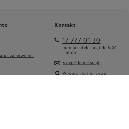
nto
Kontakt
17 777 01 30
poniedziałek - piątek: 8:00
- 18:00
tatus zamówienia
sklep@konesso.pl
Otwórz chat na żywo