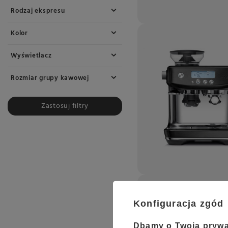
Rodzaj ekspresu
Kolor
Wyświetlacz
Rozmiar grupy kawowej
Zastosuj filtry
Konfiguracja zgód
Dbamy o Twoją pryw