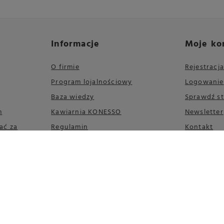
Informacje
Moje ko
O firmie
Rejestracja
Program lojalnościowy
Logowanie
Baza wiedzy
Sprawdź s
m
Kawiarnia KONESSO
Newsletter
ać za
Regulamin
Kontakt
Polityka prywatności
Odstąpienie od umowy
FAQ
Mapa strony
Informacje o opakowaniach i
systemie zbierania zużytego
sprzętu