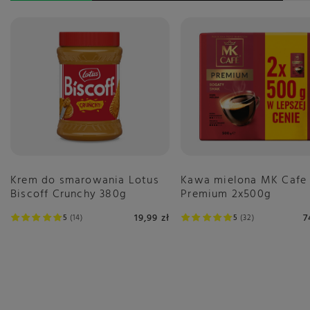
Krem do smarowania Lotus
Kawa mielona MK Cafe
Biscoff Crunchy 380g
Premium 2x500g
19,99 zł
7
5
14
5
32