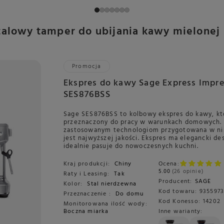
lowy tamper do ubijania kawy mielonej
Promocja
Ekspres do kawy Sage Express Impr
SES876BSS
Sage SES876BSS to kolbowy ekspres do kawy, któ
przeznaczony do pracy w warunkach domowych. 
zastosowanym technologiom przygotowana w n
jest najwyższej jakości. Ekspres ma elegancki des
idealnie pasuje do nowoczesnych kuchni.
Kraj produkcji:
Chiny
Ocena:
5.00
26 opinie
Raty i Leasing:
Tak
Producent:
SAGE
Kolor:
Stal nierdzewna
Kod towaru:
9355973
Przeznaczenie :
Do domu
Kod Konesso:
14202
Monitorowana ilość wody:
Boczna miarka
Inne warianty: