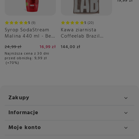
19,99 zł
380g
5
9
5
20
Syrop SodaStream
Kawa ziarnista
Malina 440 ml - Bez
Coffeelab Brazil
Cukru
Igarape Rainforest
24,99 zł
16,99 zł
144,00 zł
1kg
Najniższa cena z 30 dni
przed obniżką:
9,99 zł
+70%
Zakupy
Informacje
Moje konto