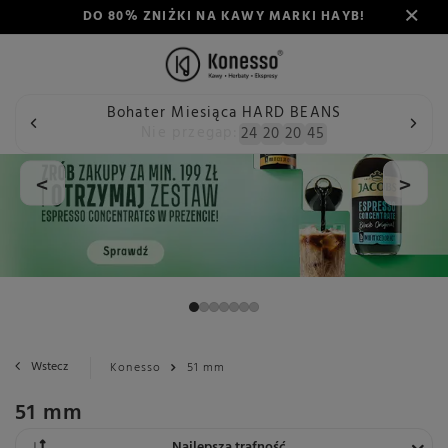
DO 80% ZNIŻKI NA KAWY MARKI HAYB!
Bohater Miesiąca HARD BEANS
Nie przegap:
24
20
20
45
<
>
Wstecz
Konesso
51 mm
51 mm
Zmień sortowanie
Najlepsza trafność