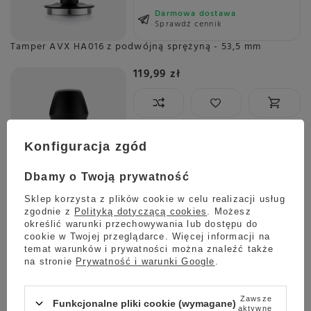
Darmowa dostawa
Sprawdź cennik
Tamper AVX HA016 z podwójną sprężyną - 53,5 mm
119,99 zł
Wysyłka
jeszcze dzisiaj
Konfiguracja zgód
Towar dostępny w magazynie
Darmowa dostawa
Dbamy o Twoją prywatność
Sprawdź cennik
Sklep korzysta z plików cookie w celu realizacji usług
Sitko dyfuzyjne do espresso Puck Screen PSUS AVX 51mm
zgodnie z
Polityką dotyczącą cookies
. Możesz
- grubość 0,2mm
określić warunki przechowywania lub dostępu do
cookie w Twojej przeglądarce. Więcej informacji na
24,99 zł
temat warunków i prywatności można znaleźć także
na stronie
Prywatność i warunki Google
.
Zawsze
Funkcjonalne pliki cookie (wymagane)
Wysyłka
jeszcze dzisiaj
aktywne