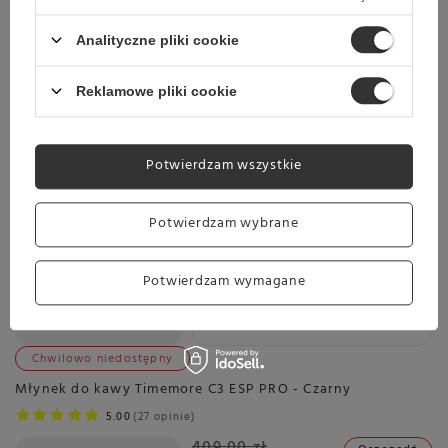
Towar dostępny w magazynie
Analityczne pliki cookie
Darmowa dostawa
Sprawdź cennik
Reklamowe pliki cookie
Sitko dyfuzyjne do espresso Puck Screen PST AVX 51 mm -
grubość 1,7mm
19,99 zł
Potwierdzam wszystkie
Potwierdzam wybrane
Wysyłka
jeszcze dzisiaj
Towar dostępny w magazynie
Potwierdzam wymagane
Darmowa dostawa
Sprawdź cennik
Chwilowo niedostępny
Młynek do kawy Timemore C3 ESP PRO - Czarny
5.00
27 opinie