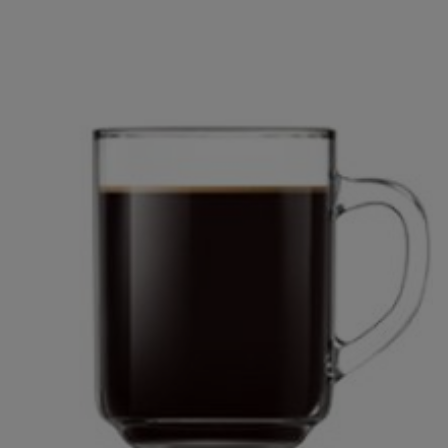
8 profili użytkownika
Ekran 5’’ i łączność WiFi
22 idealnie