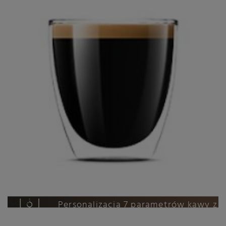
Automatyczne dostosowanie parzenia
do gatunku ziaren dzięki BeanMaestro
22 rodzaje napojów kawowych
Kawa
Personalizacja 7 parametrów kawy z
CoffeeEqualizer Touch+