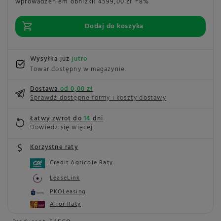
wprowadzeniem obniżki:
4599,00 zł
+8%
Dodaj do koszyka
Wysyłka już
jutro
Towar dostępny w magazynie
Dostawa
od 0,00 zł
Sprawdź dostępne formy i koszty dostawy
Łatwy zwrot do
14
dni
Dowiedz się więcej
Korzystne raty
Credit Agricole Raty
LeaseLink
PKOLeasing
Alior Raty