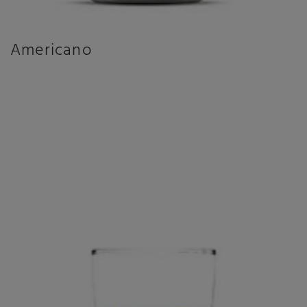
spersonalizowane napoje
Americano
Wybierz kawę, na którą masz ochotę i z
łatwością ją spersonalizuj,
korzystając z
wyświetlacza o przekątnej 5 cali i wysokiej
rozdzielczości.