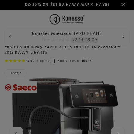
DO 80% ZNIŻKI NA KAWY MARKI HAYB!
Bohater Miesiąca HARD BEANS
Wstecz
Konesso
Ekspresy do kawy
Producent
Saec
Nie przegap:
22
14
49
07
Ekspres do kawy Saeco Xelsis Deluxe SM8785/00 +
2KG KAWY GRATIS
5.00
(6 opinie)
Kod Konesso:
16545
Okazja