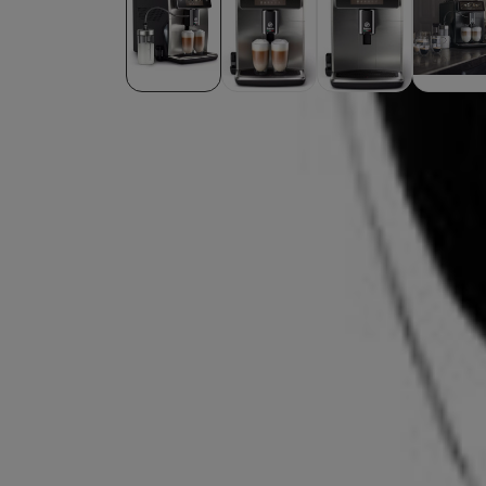
Do zakupionego ekspresu GRATIS otrzymasz:
Kawa ziarnista Instytut Kawy Espresso Blend 1kg
Kawa ziarnista Hard Beans Etiopia Bitta Farm Espresso - KO
Oferta nie łączy się z innymi ofertami oraz kodami rabatowy