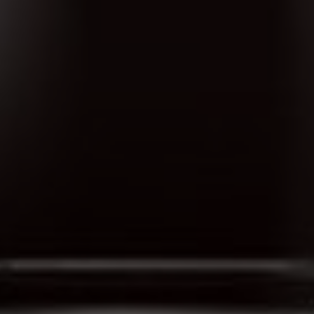
 Deluxe
Automatycz
ziaren dzi
22 rodza
Personal