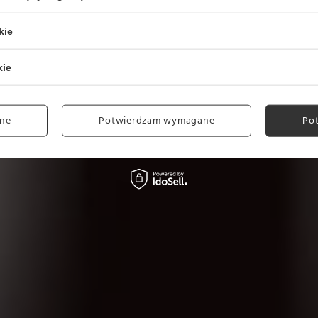
kie
kie
ne
Potwierdzam wymagane
Po