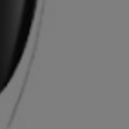
Alior Raty
REWOLUCJE Z MARKĄ SMEG!
końca promocji pozostało:
31
00
40
01
dni
godzin
minut
sekund
Sprawdź