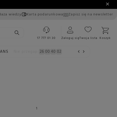
Baza wiedzy
Karta podarunkowa
Zapisz się na newsletter
17 777 01 30
Zaloguj się
Twoja lista
Koszyk
EANS
Nie przegap:
26
00
40
01
Dodaj do listy
Dodaj do porównania
 Xelsis Deluxe SM8785/00 + 2KG KAWY GRATIS
5999,00 zł
Oszczędź
4999,00 zł
1000,00 zł