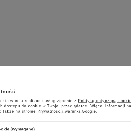
atność
okie w celu realizacji usług zgodnie z
Polityką dotyczącą cooki
b dostępu do cookie w Twojej przeglądarce. Więcej informacji n
ć także na stronie
Prywatność i warunki Google
.
cookie (wymagane)