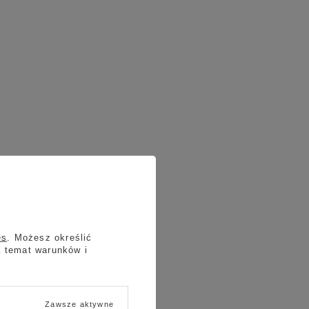
es
. Możesz określić
a temat warunków i
Zawsze aktywne