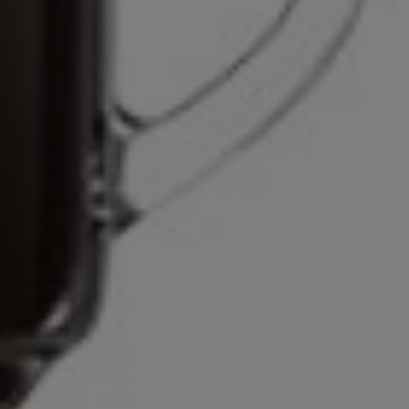
ne dostosowanie parzenia do gatunku
ęki BeanMaestro
je napojów kawowych
izacja 7 parametrów kawy z