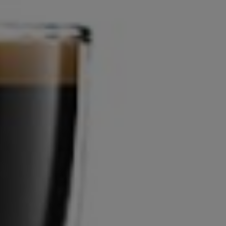
o kawy
Najniższa cena produktu w okresie 30 dni
omiaru
przed wprowadzeniem obniżki:
ka
4599,00 zł
+8%
eka
,
 na
sługi
Dodaj do koszyka
kanie
,
Zamów do
15:00 to wyślemy dzisiaj
kanie
Towar dostępny w magazynie
ego
,
Dostawa
od 0,00 zł
Sprawdź dostępne formy i koszty
dostawy
x 165
m
Łatwy zwrot do
14
dni
Dowiedz się więcej
Korzystne raty
Credit Agricole Raty
LeaseLink
PKOLeasing