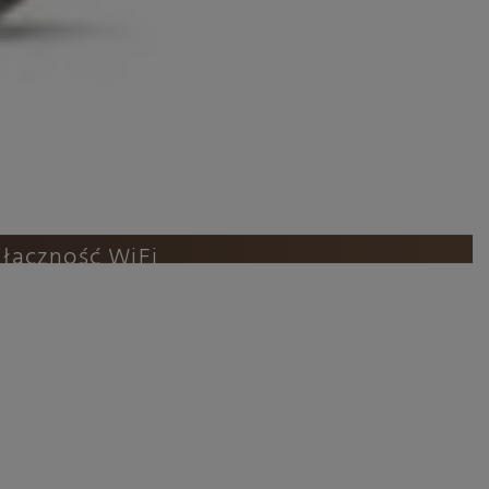
ualizer Touch+
 użytkownika
i łączność WiFi