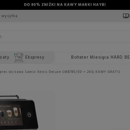
DO 80% ZNIŻKI NA KAWY MARKI HAYB!
 wysyłka
baty
Ekspresy
Bohater Miesiąca HARD B
pres do kawy Saeco Xelsis Deluxe SM8785/00 + 2KG KAWY GRATIS
5.00
(6 opinie)
Kod Konesso:
16545
Ekspres do kawy Saeco
Producent:
SAECO
Kod produktu:
8720389002779