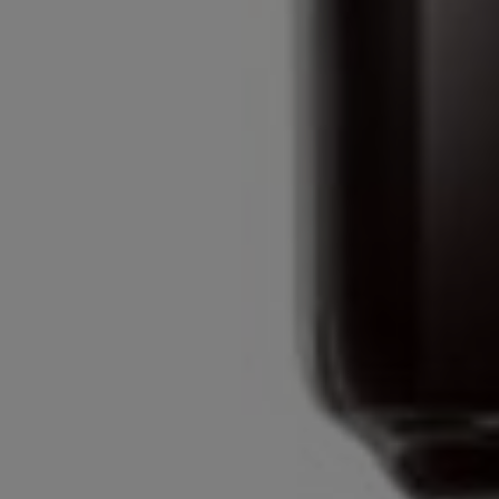
Poznaj Saeco Xelsis