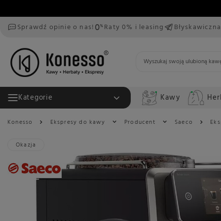
Sprawdź opinie o nas!
Raty 0% i leasing
Błyskawiczna
Kawy
Her
Kategorie
Konesso
Ekspresy do kawy
Producent
Saeco
Eks
Okazja