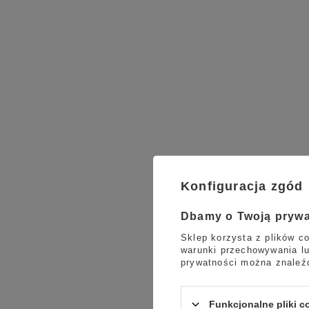
Konfiguracja zgód
Dbamy o Twoją pryw
Sklep korzysta z plików co
warunki przechowywania lu
prywatności można znaleź
Funkcjonalne pliki 