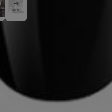
+
9
więcej
KUCHENNE 
Do 
NESSO 1kg
mi.