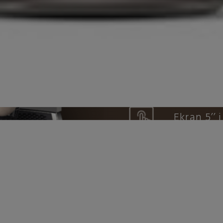
CoffeeEq
8 profili
Ekran 5’’ 