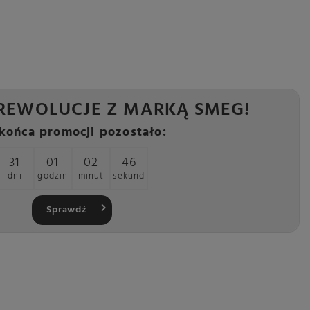
REWOLUCJE Z MARKĄ SMEG!
końca promocji pozostało:
31
01
02
45
dni
godzin
minut
sekund
Sprawdź