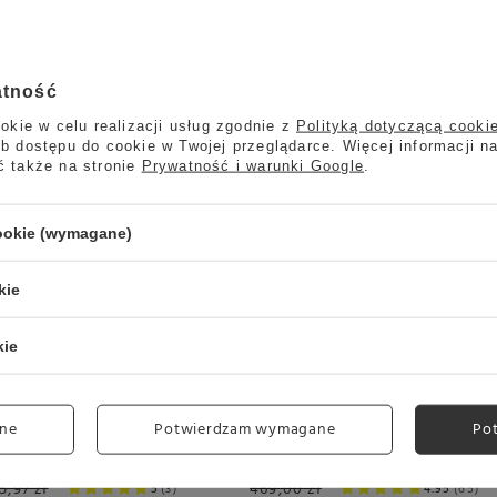
13
wania w centymetrach
Więcej
atność
okie w celu realizacji usług zgodnie z
Polityką dotyczącą cooki
b dostępu do cookie w Twojej przeglądarce. Więcej informacji n
ć także na stronie
Prywatność i warunki Google
.
Promocja
cookie (wymagane)
kie
kie
Elektryczna kawiarka ze
Kawa mielona ill
ne
Potwierdzam wymagane
Po
 3x16
spieniaczem Ariete 1344 -
Classico 250g
Breakfast Station 3w1
5,97 zł
469,00 zł
5
3
4.95
65