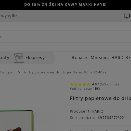
DO 80% ZNIŻKI NA KAWY MARKI HAYB!
 wysyłka
baty
Ekspresy
Bohater Miesiąca HARD B
Dripper
Filtry papierowe do dripa Hario V60-02 40szt
4.97
(169 opinie)
Kod Konesso:
1193
Filtry papierowe do dri
Producent:
HARIO
Kod produktu:
4977642723221