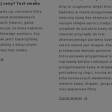
j ceny? Test smaku
Drip to urządzenie dzięki któ
iły się cieniutkie filtry
będziesz w stanie przygotow
metod przelewowych
smaczną kawę bez ekspresu 
arki Sibarist, gdzie
naszym sklepie oprócz tradyc
ecuje, że kawa nabierze
urządzeń do parzenia kawy zn
tkowego wymiaru. Czy
również przyrządy do tzw.
tak jest? Zaparzyliśmy
alternatywnego parzenia kawy
aliśmy z klasycznymi
takich metod jest dripper. Kla
 nasz test smaku.
przelewowa metoda parzenia
która pozwala przygotować 
naprawdę bardzo ciekawym s
przygotowania kawy w dripp
potrzebne są chęci, trochę wi
kilka koniecznych elementów:
mielona kawa, dripper, gorą
oraz papierowe filtry.
Czytaj więcej