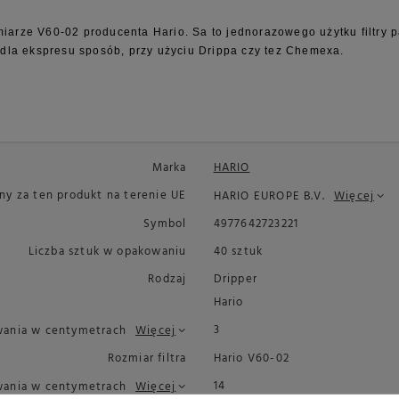
miarze V60-02 producenta Hario. Sa to jednorazowego użytku filtry 
dla ekspresu sposób, przy użyciu Drippa czy tez Chemexa.
Marka
HARIO
y za ten produkt na terenie UE
HARIO EUROPE B.V.
Więcej
Symbol
4977642723221
Liczba sztuk w opakowaniu
40 sztuk
Rodzaj
Dripper
Hario
3
wania w centymetrach
Więcej
Rozmiar filtra
Hario V60-02
14
ania w centymetrach
Więcej