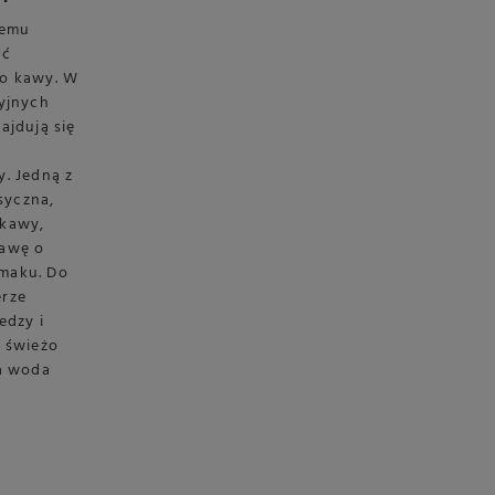
remu
ać
do kawy. W
yjnych
ajdują się
. Jedną z
syczna,
 kawy,
kawę o
maku. Do
erze
edzy i
 świeżo
ca woda