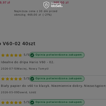
9,97 zł
369,00 zł
Najniższa cena z 30 dni przed
obniżką:
469,00 zł
-21%
o V60-02 40szt
5/5
Opinia potwierdzona zakupem
Idealne do dripa Hario V60 - 02.
2026-07-10
Maciej, Nowy Tomyśl
5/5
Opinia potwierdzona zakupem
Biały papier do v60 to klasyk. Niezmiennie dobry. Niezastąpion
2026-05-09
Dawid, Łódź
5/5
Opinia potwierdzona zakupem