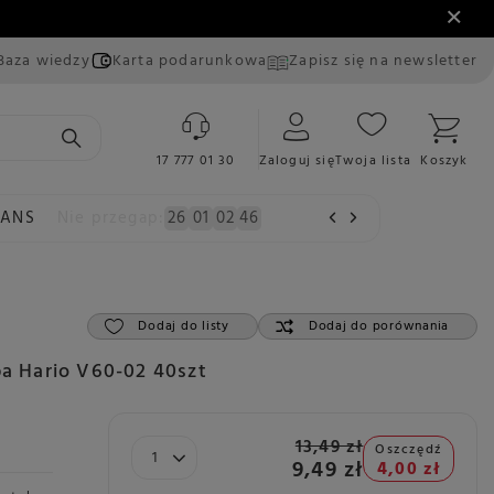
Baza wiedzy
Karta podarunkowa
Zapisz się na newsletter
17 777 01 30
Zaloguj się
Twoja lista
Koszyk
EANS
Nie przegap:
26
01
02
45
Dodaj do listy
Dodaj do porównania
pa Hario V60-02 40szt
13,49 zł
Oszczędź
9,49 zł
4,00 zł