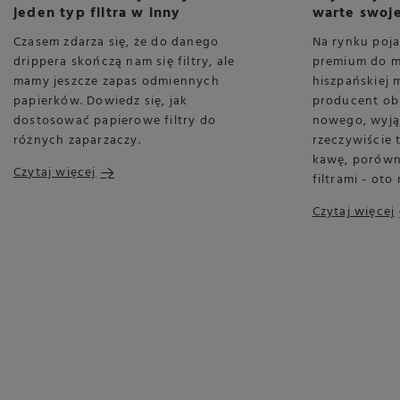
jeden typ filtra w inny
warte swoje
Czasem zdarza się, że do danego
Na rynku pojaw
drippera skończą nam się filtry, ale
premium do 
mamy jeszcze zapas odmiennych
hiszpańskiej m
papierków. Dowiedz się, jak
producent obi
dostosować papierowe filtry do
nowego, wyją
różnych zaparzaczy.
rzeczywiście 
kawę, porówn
Czytaj więcej
filtrami - oto
Czytaj więcej