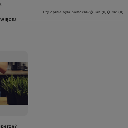
u.
Czy opinia była pomocna?
Tak
0
Nie
0
WIĘCEJ
pperze?