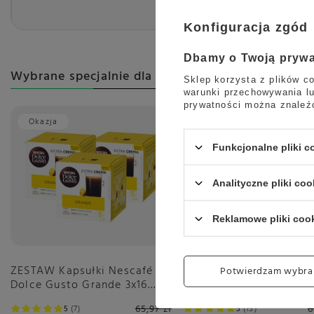
Szerokość opako
Konfiguracja zgód
Dbamy o Twoją pryw
Wybrane specjalnie dla Ciebie
Sklep korzysta z plików co
warunki przechowywania lu
prywatności można znaleź
Okazja
Okazja
Funkcjonalne pliki 
Analityczne pliki coo
Reklamowe pliki coo
ZESTAW Kapsułki Nescafé
Kapsułki Nescafé Dolce
Potwierdzam wybra
Dolce Gusto Grande 3x16
Gusto Espresso Intenso
sztuk
sztuk
65,97 zł
6
5
7
5
15