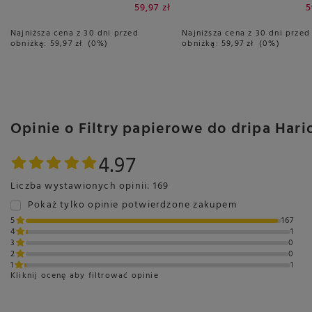
59,97 zł
5
Najniższa cena z 30 dni przed
Najniższa cena z 30 dni przed
obniżką:
59,97 zł
0%
obniżką:
59,97 zł
0%
Opinie o Filtry papierowe do dripa Hari
4.97
Liczba wystawionych opinii: 169
Pokaż tylko opinie potwierdzone zakupem
5
167
4
1
3
0
2
0
1
1
Kliknij ocenę aby filtrować opinie