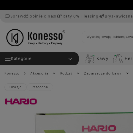
Sprawdź opinie o nas!
Raty 0% i leasing
Błyskawiczna
Kawy
Her
Kategorie
Konesso
Akcesoria
Rodzaj
Zaparzacze do kawy
Okazja
Przecena