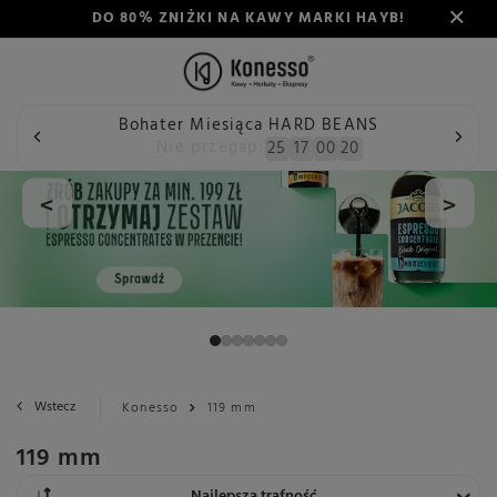
DO 80% ZNIŻKI NA KAWY MARKI HAYB!
Bohater Miesiąca HARD BEANS
Nie przegap:
25
17
00
20
<
>
Wstecz
Konesso
119 mm
119 mm
Zmień sortowanie
Najlepsza trafność