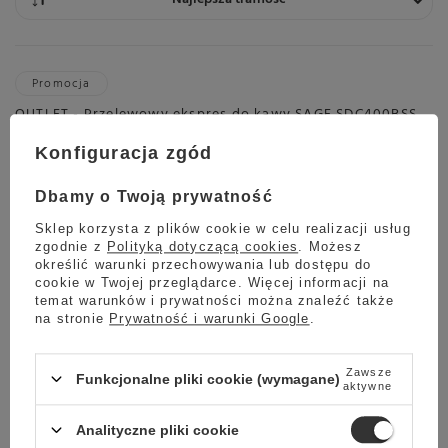
Promocja
OUTLET - Przelewowy ekspres do kawy SAGE SDC400BSS
1 199,00 zł
Konfiguracja zgód
Oszczedź
750,00 zł
449,00 zł
Dbamy o Twoją prywatność
Najniższa cena z ostatnich 30 dni:
799,00 zł
-6%
Sklep korzysta z plików cookie w celu realizacji usług
zgodnie z
Polityką dotyczącą cookies
. Możesz
określić warunki przechowywania lub dostępu do
cookie w Twojej przeglądarce. Więcej informacji na
temat warunków i prywatności można znaleźć także
Wysyłka
jeszcze dzisiaj
Towar dostępny w magazynie
na stronie
Prywatność i warunki Google
.
Darmowa dostawa
Sprawdź cennik
Zawsze
Funkcjonalne pliki cookie (wymagane)
aktywne
Analityczne pliki cookie