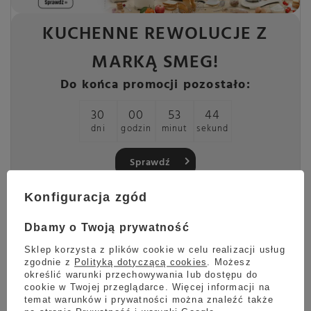
KUCHENNE REWOLUCJE Z
MARKĄ SMEG!
Do końca promocji pozostało:
30
00
53
43
dni
godzin
minut
sekund
Sprawdź
Konfiguracja zgód
Podstawa dripa Hario V60 Switch & Match
Dbamy o Twoją prywatność
Immersion 02 Cranberry Red - Czerwona
Sklep korzysta z plików cookie w celu realizacji usług
zgodnie z
Polityką dotyczącą cookies
. Możesz
Hario Immersion Switch Base
w kolorze czerwonym to
określić warunki przechowywania lub dostępu do
oryginalna, wymienna podstawa z zaworem do systemu Hario
cookie w Twojej przeglądarce. Więcej informacji na
Switch & Match.
Pozwala zaparzać kawę metodą immersyjną
z
temat warunków i prywatności można znaleźć także
jednym zalaniem i prostym sposobem spuszczania naparu po