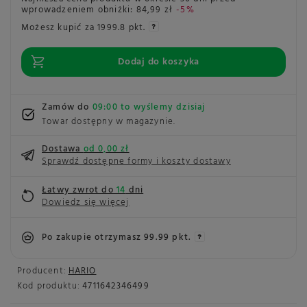
wprowadzeniem obniżki:
84,99 zł
-5%
Możesz kupić za
1999.8 pkt.
Dodaj do koszyka
Zamów do
09:00 to wyślemy dzisiaj
Towar dostępny w magazynie
Dostawa
od 0,00 zł
Sprawdź dostępne formy i koszty dostawy
Łatwy zwrot do
14
dni
Dowiedz się więcej
Po zakupie otrzymasz
99.99 pkt.
Producent:
HARIO
Kod produktu:
4711642346499