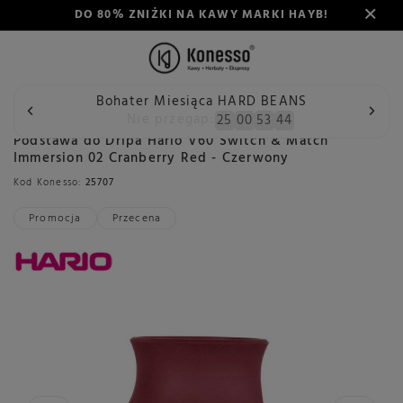
DO 80% ZNIŻKI NA KAWY MARKI HAYB!
Bohater Miesiąca HARD BEANS
Wstecz
Konesso
Akcesoria
Rodzaj
Zaparzacze do k
Nie przegap:
25
00
53
43
Podstawa do Dripa Hario V60 Switch & Match
Immersion 02 Cranberry Red - Czerwony
Kod Konesso:
25707
Promocja
Przecena