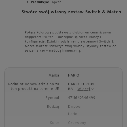
Produkcja:
Tajwan
Stwórz swój własny zestaw Switch & Match
Połącz kolorową podstawę z ulubionym ceramicznym
dripperem Switch – dostępne są różne kolory i
konfiguracje. Dzięki modularnemu systemowi Switch &
Match możesz stworzyć swój własny, stylowy zestaw do
parzenia kawy metodą immersyjną.
Marka
HARIO
Podmiot odpowiedzialny za
HARIO EUROPE
ten produkt na terenie UE
B.V.
Więcej
Symbol
4711642346499
Rodzaj
Dripper
Hario
Kolor
Czerwony