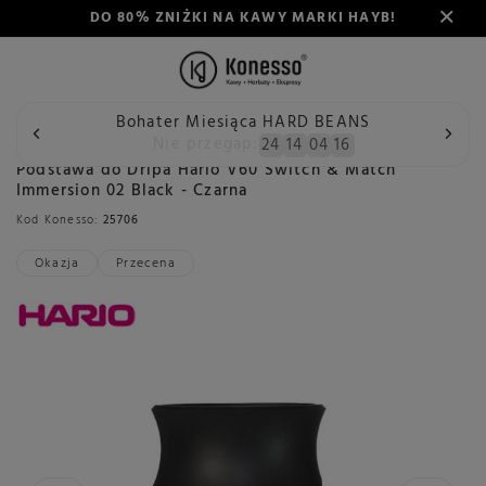
DO 80% ZNIŻKI NA KAWY MARKI HAYB!
Bohater Miesiąca HARD BEANS
Wstecz
Konesso
Akcesoria
Rodzaj
Zaparzacze do k
Nie przegap:
24
14
04
15
Podstawa do Dripa Hario V60 Switch & Match
Immersion 02 Black - Czarna
Kod Konesso:
25706
Okazja
Przecena