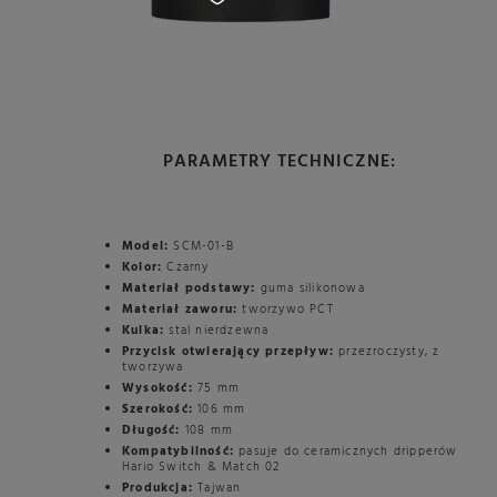
PARAMETRY TECHNICZNE:
Model:
SCM-01-B
Kolor:
Czarny
Materiał podstawy:
guma silikonowa
Materiał zaworu:
tworzywo PCT
Kulka:
stal nierdzewna
Przycisk otwierający przepływ:
przezroczysty, z
tworzywa
Wysokość:
75 mm
Szerokość:
106 mm
Długość:
108 mm
Kompatybilność:
pasuje do ceramicznych dripperów
Hario Switch & Match 02
Produkcja:
Tajwan