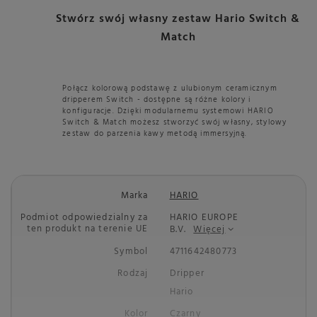
Stwórz swój własny zestaw Hario Switch &
Match
Połącz kolorową podstawę z ulubionym ceramicznym
dripperem Switch - dostępne są różne kolory i
konfiguracje. Dzięki modularnemu systemowi HARIO
Switch & Match możesz stworzyć swój własny, stylowy
zestaw do parzenia kawy metodą immersyjną.
Marka
HARIO
Podmiot odpowiedzialny za
HARIO EUROPE
ten produkt na terenie UE
B.V.
Więcej
Symbol
4711642480773
Rodzaj
Dripper
Hario
Kolor
Czarny