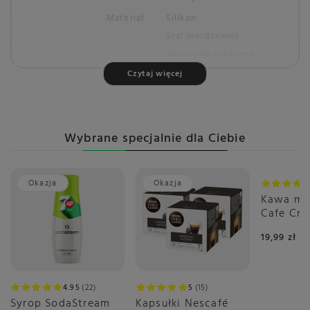
Materiał
Silikon
Stal nierdzewna
Tworzywo sztuczne
Czytaj więcej
Rozmiar
02
Średnica
106 mm
Wysokość
75 mm
Wybrane specjalnie dla Ciebie
Szerokość
106 mm
Kraj produkcji
Tajwan
Głębokość
108 mm
Okazja
Okazja
Kawa mi
Możliwość mycia w
Nie
Cafe Cr
zmywarce
19,99 zł
4.95
22
5
15
Syrop SodaStream
Kapsułki Nescafé