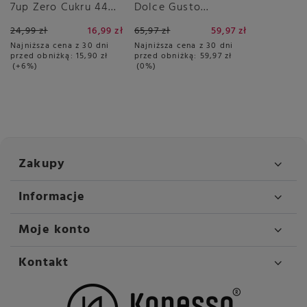
7up Zero Cukru 440
Dolce Gusto
ml
Espresso Intenso
24,99 zł
16,99 zł
65,97 zł
59,97 zł
3x16 sztuk
Najniższa cena z 30 dni
Najniższa cena z 30 dni
przed obniżką:
15,90 zł
przed obniżką:
59,97 zł
+6%
0%
Zakupy
Informacje
Moje konto
Kontakt