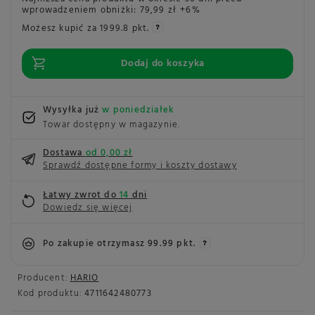
wprowadzeniem obniżki:
79,99 zł
+6%
Możesz kupić za
1999.8 pkt.
Dodaj do koszyka
Wysyłka już
w poniedziałek
Towar dostępny w magazynie
Dostawa
od 0,00 zł
Sprawdź dostępne formy i koszty dostawy
Łatwy zwrot do
14
dni
Dowiedz się więcej
Po zakupie otrzymasz
99.99 pkt.
Producent:
HARIO
Kod produktu:
4711642480773