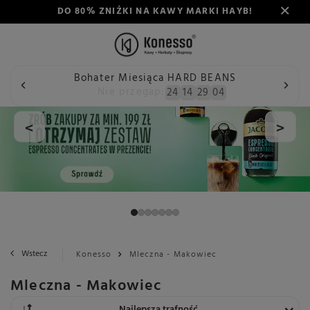
DO 80% ZNIŻKI NA KAWY MARKI HAYB!
Bohater Miesiąca HARD BEANS
Nie przegap:
24
14
29
04
<
>
Wstecz
Konesso
Mleczna - Makowiec
Mleczna - Makowiec
Zmień sortowanie
Najlepsza trafność