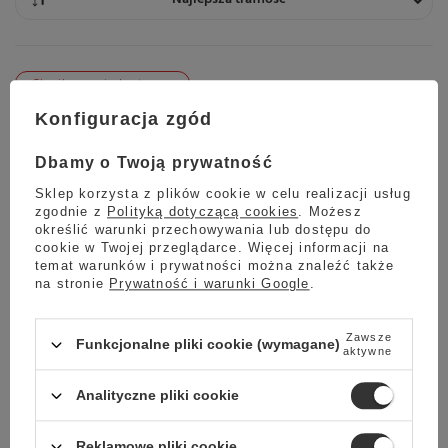
Chwilowo niedostępny
Mleczna czekolada M.Pelczar Chocolatier Desery Świata -
Konfiguracja zgód
Makowiec 50g
5.00
2 opinie
Dbamy o Twoją prywatność
21,00 zł
Sklep korzysta z plików cookie w celu realizacji usług
zgodnie z
Polityką dotyczącą cookies
. Możesz
określić warunki przechowywania lub dostępu do
cookie w Twojej przeglądarce. Więcej informacji na
temat warunków i prywatności można znaleźć także
na stronie
Prywatność i warunki Google
.
Zawsze
Funkcjonalne pliki cookie (wymagane)
aktywne
Wybrane specjalnie dla Ciebie
Analityczne pliki cookie
Reklamowe pliki cookie