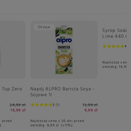
Okazja
Okazja
Syrop Soda
Lime 440 m
4.9
Najniższa cena 
obniżką:
14,99 z
 7up Zero
Napój ALPRO Barista Soya -
Sojowe 1l
24,99 zł
12,99 zł
5
5
16,99 zł
9,99 zł
i przed
Najniższa cena z 30 dni przed
%
obniżką:
8,99 zł
+11%