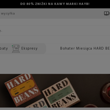
DO 80% ZNIŻKI NA KAWY MARKI HAYB!
 wysyłka
baty
Ekspresy
Bohater Miesiąca HARD B