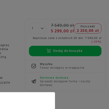
7 549,00 zł
Oszczedź
5 299,00 zł
2 250,00 zł
Najniższa cena z ostatnich 30 dni:
7 549,00 zł
-29%
kspres
zenia
Dodaj do koszyka
w
ężną
Wysyłka
Towar dostępny w magazynie
Darmowa dostawa
NI
Sprawdź dostępne formy i koszty
228174
dostawy