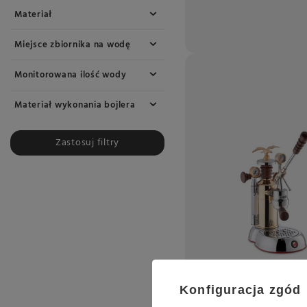
Materiał
Miejsce zbiornika na wodę
Monitorowana ilość wody
Materiał wykonania bojlera
Zastosuj filtry
Konfiguracja zgód