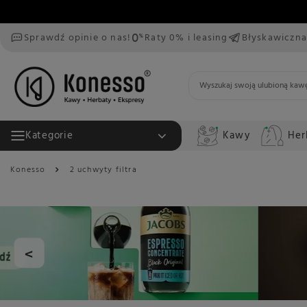
Sprawdź opinie o nas!
Raty 0% i leasing
Błyskawiczna
Kawy
Her
Kategorie
Konesso
2 uchwyty filtra
<