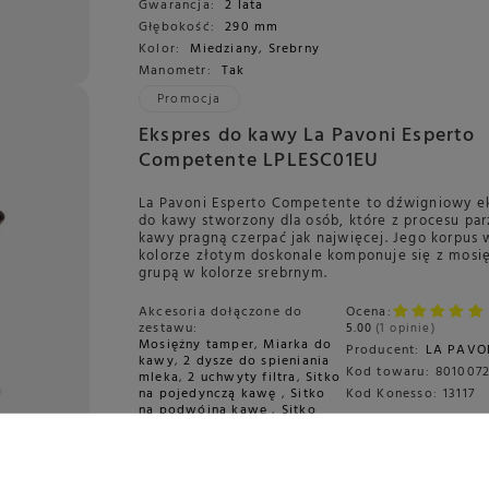
Gwarancja:
2 lata
Głębokość:
290 mm
Kolor:
Miedziany
,
Srebrny
Manometr:
Tak
Promocja
Ekspres do kawy La Pavoni Esperto
Competente LPLESC01EU
La Pavoni Esperto Competente to dźwigniowy e
do kawy stworzony dla osób, które z procesu par
kawy pragną czerpać jak najwięcej. Jego korpus 
kolorze złotym doskonale komponuje się z mosi
grupą w kolorze srebrnym.
Akcesoria dołączone do
Ocena:
zestawu:
5.00
1 opinie
Mosiężny tamper
,
Miarka do
Producent:
LA PAVO
kawy
,
2 dysze do spieniania
Kod towaru:
8010072
mleka
,
2 uchwyty filtra
,
Sitko
na pojedynczą kawę
,
Sitko
Kod Konesso:
13117
na podwójną kawę
,
Sitko
Competition 20g
Czujnik poziomu wody:
Tak
Gwarancja:
2 lata