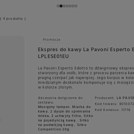
( 4 produkty )
Promocja
Ekspres do kawy La Pavoni Esperto 
LPLESE01EU
La Pavoni Esperto Edotto to dźwigniowy ekspre
stworzony dla osób, które z procesu parzenia ka
pragną czerpać jak najwięcej. Jego korpus w kol
miedzianym doskonale komponuje się z mosiężn
w kolorze złotym.
Akcesoria dołączone do
Producent:
LA PAVO
zestawu:
Kod towaru:
8010072
Mosiężny tamper
,
Miarka do
Kod Konesso:
13116
kawy
,
2 dysze do spieniania
mleka
,
2 uchwyty filtra
,
Sitko
na pojedynczą kawę
,
Sitko
na podwójną kawę
,
Sitko
Competition 20g