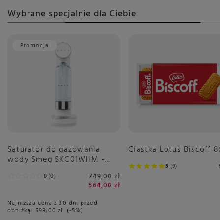
Wybrane specjalnie dla Ciebie
Promocja
Saturator do gazowania
Ciastka Lotus Biscoff 8
wody Smeg SKC01WHM -
5
9
Biały Mat
749,00 zł
0
0
564,00 zł
Najniższa cena z 30 dni przed
obniżką:
598,00 zł
-5%