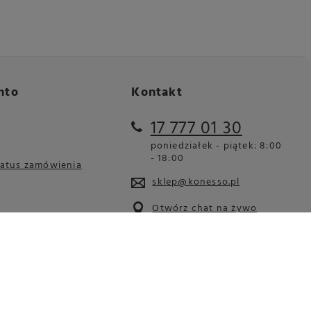
nto
Kontakt
17 777 01 30
poniedziałek - piątek: 8:00
- 18:00
tatus zamówienia
sklep@konesso.pl
Otwórz chat na żywo