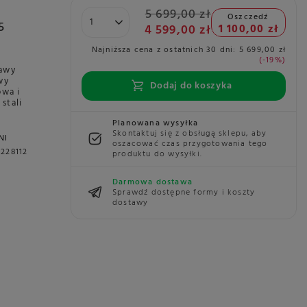
5 699,00 zł
Oszczedź
5
4 599,00 zł
1 100,00 zł
Najniższa cena z ostatnich 30 dni:
5 699,00 zł
-19%
kawy
wy
Dodaj do koszyka
owa i
stali
Planowana wysyłka
Skontaktuj się z obsługą sklepu, aby
NI
oszacować czas przygotowania tego
228112
produktu do wysyłki.
Darmowa dostawa
Sprawdź dostępne formy i koszty
dostawy