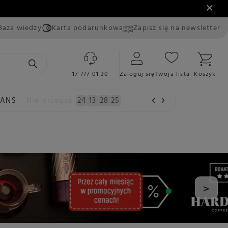
Baza wiedzy
Karta podarunkowa
Zapisz się na newsletter
17 777 01 30
Zaloguj się
Twoja lista
Koszyk
EANS
Nie przegap:
24
13
28
24
>