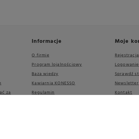
Informacje
Moje ko
O firmie
Rejestracja
Program lojalnościowy
Logowanie
Baza wiedzy
Sprawdź s
m
Kawiarnia KONESSO
Newsletter
ać za
Regulamin
Kontakt
Polityka prywatności
Odstąpienie od umowy
FAQ
Mapa strony