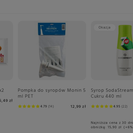
Okazja
x2
Pompka do syropów Monin 5
Syrop SodaStream
ml PET
Cukru 440 ml
5,49 zł
12,99 zł
4.79
14
4.95
22
Najniższa cena z 30 dn
obniżką:
15,90 zł
+6