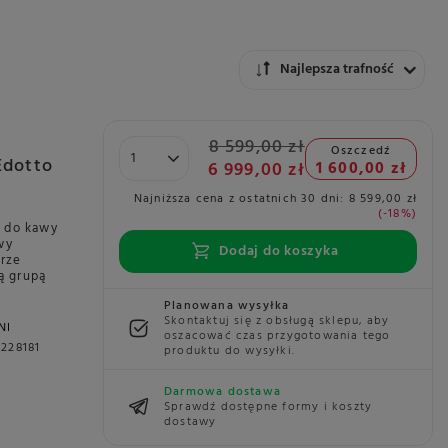
Zmień sortowanie
Najlepsza trafność
8 599,00 zł
Oszczedź
Edotto
6 999,00 zł
1 600,00 zł
Najniższa cena z ostatnich 30 dni:
8 599,00 zł
-18%
s do kawy
wy
Dodaj do koszyka
orze
ą grupą
Planowana wysyłka
Skontaktuj się z obsługą sklepu, aby
NI
oszacować czas przygotowania tego
228181
produktu do wysyłki.
Darmowa dostawa
Sprawdź dostępne formy i koszty
dostawy