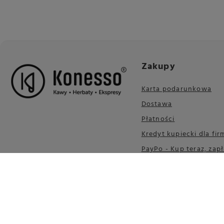
Zakupy
Karta podarunkowa
Dostawa
Płatności
Kredyt kupiecki dla fir
PayPo - Kup teraz, zapł
30 dni
Wygodne zwroty
Paczkomatem Inpost
Leasing urządzeń
PKO Leasing