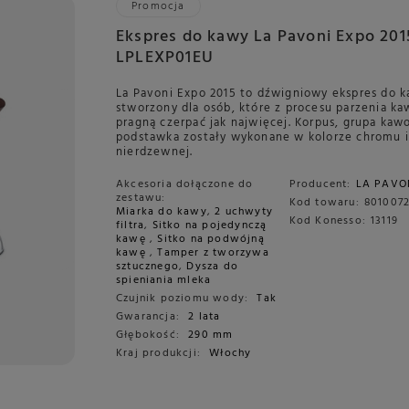
Promocja
Ekspres do kawy La Pavoni Expo 201
LPLEXP01EU
La Pavoni Expo 2015 to dźwigniowy ekspres do 
stworzony dla osób, które z procesu parzenia ka
pragną czerpać jak najwięcej. Korpus, grupa kaw
podstawka zostały wykonane w kolorze chromu i 
nierdzewnej.
Akcesoria dołączone do
Producent:
LA PAVO
zestawu:
Kod towaru:
8010072
Miarka do kawy
,
2 uchwyty
Kod Konesso:
13119
filtra
,
Sitko na pojedynczą
kawę
,
Sitko na podwójną
kawę
,
Tamper z tworzywa
sztucznego
,
Dysza do
spieniania mleka
Czujnik poziomu wody:
Tak
Gwarancja:
2 lata
Głębokość:
290 mm
Kraj produkcji:
Włochy