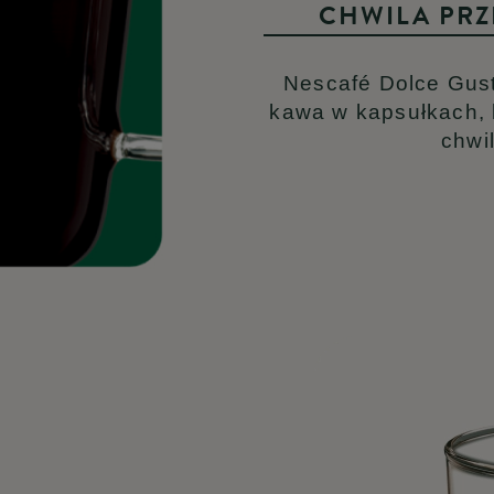
CHWILA PR
Nescafé Dolce Gus
kawa w kapsułkach, k
chwi