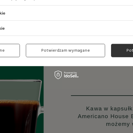
kie
kie
ne
Potwierdzam wymagane
Po
Kawa w kapsułk
Americano House B
możemy w