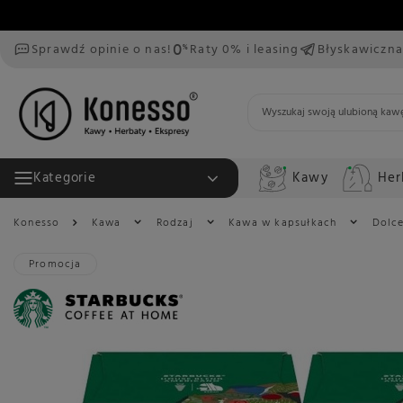
Sprawdź opinie o nas!
Raty 0% i leasing
Błyskawiczna
Kawy
Her
Kategorie
Konesso
Kawa
Rodzaj
Kawa w kapsułkach
Dolc
Promocja