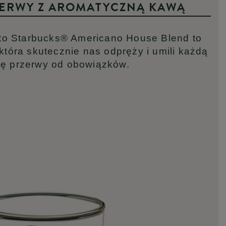
ZERWY Z AROMATYCZNĄ KAWĄ
to Starbucks® Americano House Blend to
tóra skutecznie nas odpręży i umili każdą
lę przerwy od obowiązków.