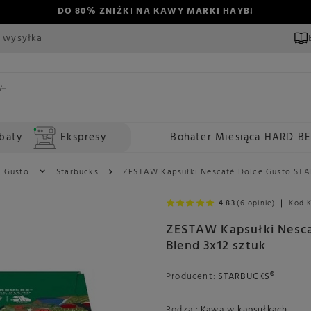
DO 80% ZNIŻKI NA KAWY MARKI HAYB!
 wysyłka
baty
Ekspresy
Bohater Miesiąca HARD B
e Gusto
Starbucks
ZESTAW Kapsułki Nescafé Dolce Gusto STA
4.83
(6 opinie)
Kod 
ZESTAW Kapsułki Nesc
Blend 3x12 sztuk
Producent:
STARBUCKS®
Rodzaj:
Kawa w kapsułkach