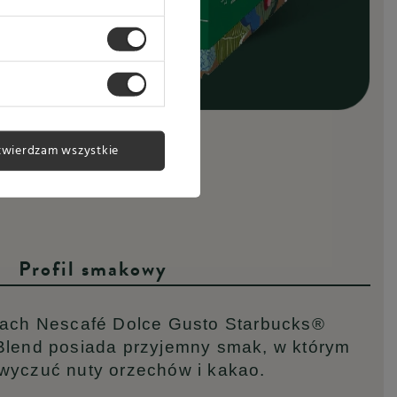
twierdzam wszystkie
Profil smakowy
ach Nescafé Dolce Gusto Starbucks®
lend posiada przyjemny smak, w którym
yczuć nuty orzechów i kakao.