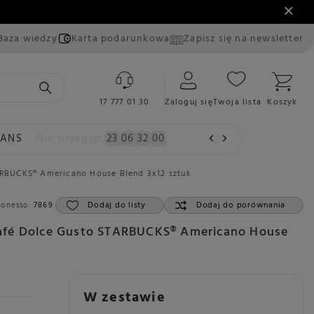
Baza wiedzy
Karta podarunkowa
Zapisz się na newsletter
17 777 01 30
Zaloguj się
Twoja lista
Koszyk
EANS
Nie przegap:
23
06
31
59
RBUCKS® Americano House Blend 3x12 sztuk
Dodaj do listy
Dodaj do porównania
Konesso:
7869
afé Dolce Gusto STARBUCKS® Americano House
W zestawie