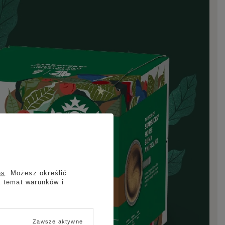
es
. Możesz określić
a temat warunków i
Zawsze aktywne