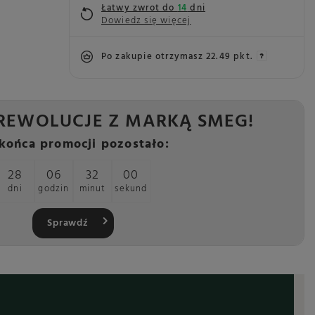
Łatwy zwrot do
14
dni
Dowiedz się więcej
Po zakupie otrzymasz
22.49 pkt.
REWOLUCJE Z MARKĄ SMEG!
końca promocji pozostało:
28
06
31
59
dni
godzin
minut
sekund
Sprawdź