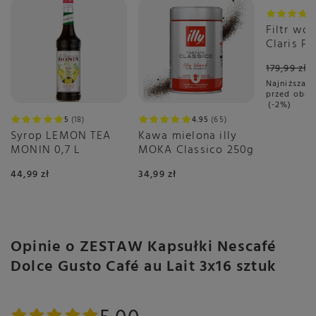
Promoc
Filtr wo
Claris P
PLUS
179,99 zł
Najniższa c
przed obni
-2%
5
18
4.95
65
Syrop LEMON TEA
Kawa mielona illy
MONIN 0,7 L
MOKA Classico 250g
44,99 zł
34,99 zł
Opinie o ZESTAW Kapsułki Nescafé
Dolce Gusto Café au Lait 3x16 sztuk