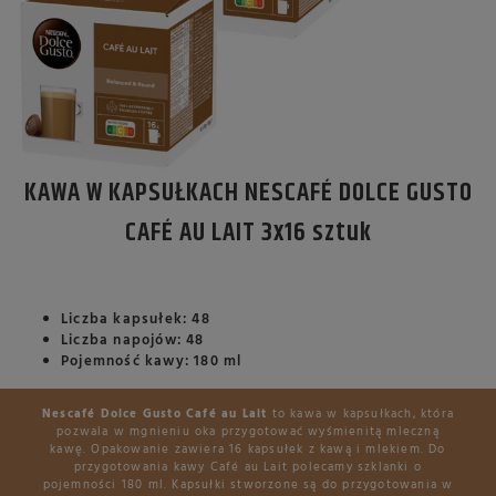
KAWA W KAPSUŁKACH NESCAFÉ DOLCE GUSTO
CAFÉ AU LAIT 3x16 sztuk
Liczba kapsułek: 48
Liczba napojów: 48
Pojemność kawy: 180 ml
Nescafé Dolce Gusto Café au Lait
to kawa w kapsułkach, która
pozwala w mgnieniu oka przygotować wyśmienitą mleczną
kawę. Opakowanie zawiera 16 kapsułek z kawą i mlekiem. Do
przygotowania kawy Café au Lait polecamy szklanki o
pojemności 180 ml. Kapsułki stworzone są do przygotowania w