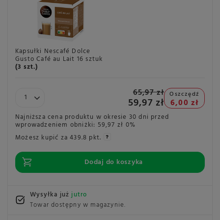
Kapsułki Nescafé Dolce
Gusto Café au Lait 16 sztuk
(
3
szt.)
65,97 zł
Oszczędź
59,97 zł
6,00 zł
Najniższa cena produktu w okresie 30 dni przed
wprowadzeniem obniżki:
59,97 zł
0%
Możesz kupić za
439.8 pkt.
Dodaj do koszyka
Wysyłka już
jutro
Towar dostępny w magazynie