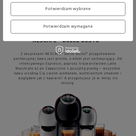
Delikatnie polej syrop waniliowy po kostkach lodu.
Czas na najważniejszą część. Zaparz kapsułkę Café Au
Potwierdzam wybrane
Lait i gotowe!
Potwierdzam wymagane
NESCAFÉ® DOLCE GUSTO®
Z ekspresami NESCAFÉ® Dolce Gusto® przygotowanie
perfekcyjnej kawy jest proste, a efekt jest zachwycający. Od
intensywnego Espresso, poprzez trójwarstwowe Latte
Macchiato aż po Cappuccino z puszystą pianką – wszystkie
kawy urzekną Cię swoim aromatem, wyśmienitym smakiem i
wyglądem jak z kawiarni! A przygotujesz je w mniej niż
minutę.