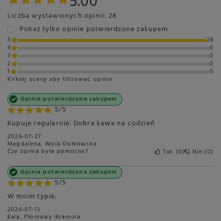
5.00
Liczba wystawionych opinii: 28
Pokaż tylko opinie potwierdzone zakupem
5
28
4
0
3
0
2
0
1
0
Kliknij ocenę aby filtrować opinie
Opinia potwierdzona zakupem
5/5
Kupuje regularnie. Dobra kawa na codzień
2026-07-27
Magdalena, Wola Gołkowska
Czy opinia była pomocna?
Tak
0
Nie
0
Opinia potwierdzona zakupem
5/5
W moim typie.
2026-07-13
Ewa, Płoniawy-Bramura