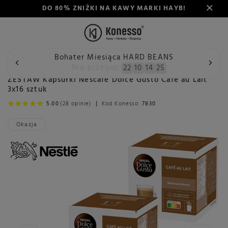
DO 80% ZNIŻKI NA KAWY MARKI HAYB!
Bohater Miesiąca HARD BEANS
Wstecz
Konesso
Kawa
Rodzaj
Kawa w kapsułkach
Nie przegap:
22
10
14
24
ZESTAW Kapsułki Nescafé Dolce Gusto Café au Lait
3x16 sztuk
5.00
(28 opinie)
Kod Konesso:
7830
Okazja