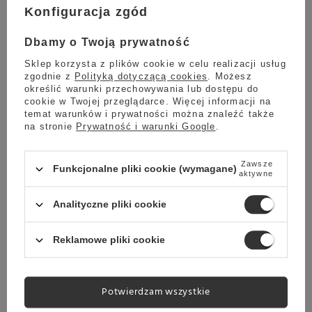
Konfiguracja zgód
Dbamy o Twoją prywatność
Sklep korzysta z plików cookie w celu realizacji usług
zgodnie z
Polityką dotyczącą cookies
. Możesz
określić warunki przechowywania lub dostępu do
cookie w Twojej przeglądarce. Więcej informacji na
temat warunków i prywatności można znaleźć także
na stronie
Prywatność i warunki Google
.
Co się stanie, jeśli dodasz nowego akcentu do kultowej Café
Au Lait? Otrzymasz naszą
waniliową Café Au Lait na zimno!
Kawa, mleko, lód i syrop waniliowy tworzą aromatyczną i pełną
smaku filiżankę.
Zawsze
Funkcjonalne pliki cookie (wymagane)
aktywne
Składniki:
Analityczne pliki cookie
NESCAFÉ® Dolce Gusto® Café Au Lait
(1 kapsułka)
1 łyżka syropu waniliowego
Reklamowe pliki cookie
6 kostek lodu
Przepis:
Potwierdzam wszystkie
Znajdź swoją ulubioną szklankę i dodaj do niej lód.