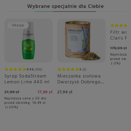
Wybrane specjalnie dla Ciebie
Okazja
Promoc
Filtr wo
Claris P
PLUS
179,99 zł
Najniższa c
przed obni
-2%
4.96
106
5
2
Syrop SodaStream
Mieszanka ziołowa
Lemon Lime 440 ml
Dworzysk Dobrego
Dnia 50g
21,99 zł
17,99 zł
27,99 zł
Najniższa cena z 30 dni
przed obniżką:
14,99 zł
+20%