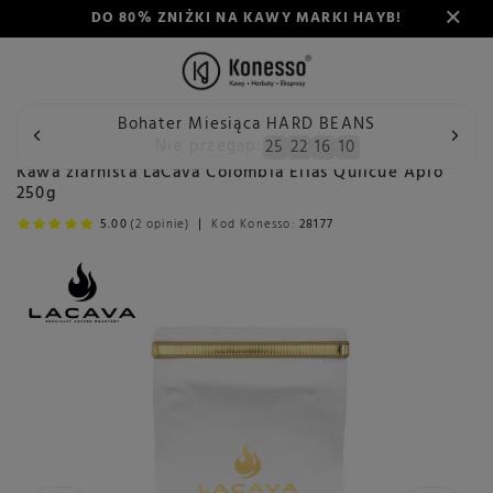
DO 80% ZNIŻKI NA KAWY MARKI HAYB!
Bohater Miesiąca HARD BEANS
Wstecz
Konesso
Kawa
Przeznaczenie
Do alternatyw
Nie przegap:
25
22
16
10
Kawa ziarnista LaCava Colombia Elias Quilcue Apio
250g
5.00
(2 opinie)
Kod Konesso:
28177