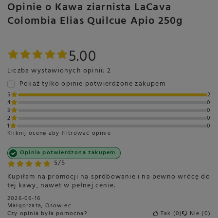
Opinie o Kawa ziarnista LaCava
Colombia Elias Quilcue Apio 250g
5.00
Liczba wystawionych opinii: 2
Pokaż tylko opinie potwierdzone zakupem
5
2
4
0
3
0
2
0
1
0
Kliknij ocenę aby filtrować opinie
Opinia potwierdzona zakupem
5/5
Kupiłam na promocji na spróbowanie i na pewno wrócę do
tej kawy, nawet w pełnej cenie.
2026-06-16
Małgorzata, Osowiec
Czy opinia była pomocna?
Tak
0
Nie
0