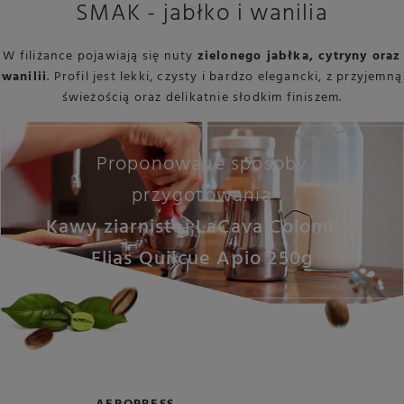
SMAK - jabłko i wanilia
W filiżance pojawiają się nuty
zielonego jabłka, cytryny oraz
wanilii
. Profil jest lekki, czysty i bardzo elegancki, z przyjemną
świeżością oraz delikatnie słodkim finiszem.
Proponowane sposoby
przygotowania
Kawy ziarnistej LaCava Colombia
Elias Quilcue Apio 250g