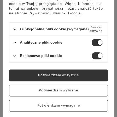
cookie w Twojej przeglądarce. Więcej informacji na
temat warunków i prywatności można znaleźć także
EKSPRES PRZELEWOWY
na stronie
Prywatność i warunki Google
.
Zaparz ją w ekspresie przelewowym, a
przekonasz się, jak świetna kawa potrafi
pobudzić zmysły.
Zawsze
Funkcjonalne pliki cookie (wymagane)
aktywne
Analityczne pliki cookie
FRENCH PRESS
Jeżeli jesteś miłośnikiem praski francuskiej, to
Reklamowe pliki cookie
ta kawa z pewnością spełni Twoje
oczekiwania.
Potwierdzam wszystkie
SPOSÓB TRADYCYJNY
Potwierdzam wybrane
Parzysz w domu kawę metodą tradycyjną?
Świetny wybór. Ta kawa z pewnością Cię nie
Potwierdzam wymagane
zawiedzie.