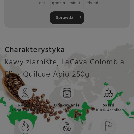
dni
godzin
minut
sekund
Sprawdź
Charakterystyka
Kawy ziarnistej LaCava Colombia
Elias Quilcue Apio 250g
Rodzaj
Opakowanie
Skład
Kawa ziarnista
250g
100% Arabika