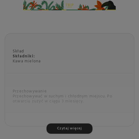
Skład
Składniki:
Kawa mielona
Przechowywanie
Przechowywać w suchym i chłodnym miejscu. Po
otwarciu zużyć w ciągu 3 miesięcy.
Czytaj więcej
Marka
TRIP COFFEE