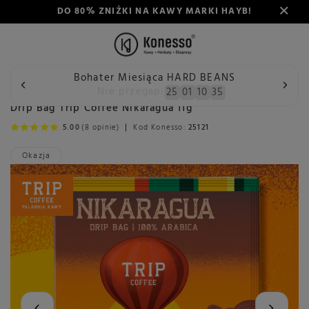
DO 80% ZNIŻKI NA KAWY MARKI HAYB!
Bohater Miesiąca HARD BEANS
Wstecz
Konesso
Kawa
Palarnia
Polska
Drip Bag 
Nie przegap:
25
01
10
33
Drip Bag Trip Coffee Nikaragua 11g
5.00
(8 opinie)
Kod Konesso:
25121
Okazja