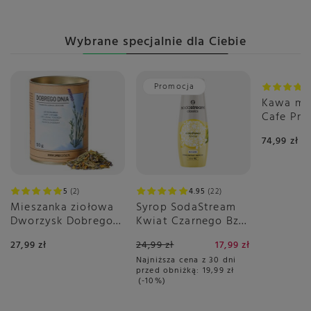
Symbol
5906138979650
Dostępne wersje
Nikaragua
Wybrane specjalnie dla Ciebie
Skład
100% Arabika
Rodzaj
Drip Bag Coffee
Promocja
Opakowanie
11g
Kawa mi
Cafe Pr
Stopień palenia
Średni
2x500g
Blend czy Single
Single / Jednorodne
74,99 zł
Kawa Specialty
Nie
Pochodzenie ziaren
Nikaragua
5
2
4.95
22
Zawartość kofeiny
Niska
Mieszanka ziołowa
Syrop SodaStream
Dworzysk Dobrego
Kwiat Czarnego Bzu
Crema
Trwała
Dnia 50g
440 ml - Bez Cukru
27,99 zł
24,99 zł
17,99 zł
Palarnia
Polska
Najniższa cena z 30 dni
Intensywność smaku
Średnia
przed obniżką:
19,99 zł
-10%
Słodycz
Delikatna