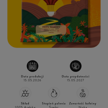
Data produkcji
Data przydatności
15.05.2026
15.05.2027
Skład
Stopień palenia
Zawartość kofeiny
100% Arabika
Średni
Niska