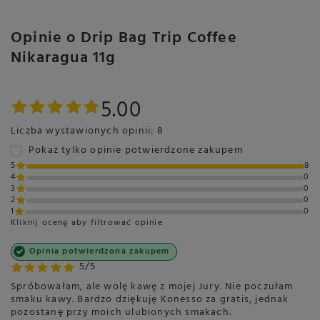
Kwasowość
Średnia
Gorycz
Średnia
Opinie o Drip Bag Trip Coffee
Wyczuwalne smaki
Herbata Earl Grey
Nikaragua 11g
Owoce tropikalne
Kakao
5.00
Polecana do
Kawa czarna
Sposób przygotowania
Tradycyjny
Liczba wystawionych opinii: 8
Pokaż tylko opinie potwierdzone zakupem
Przeznaczenie
Do domu
5
8
4
0
3
0
2
0
1
0
Kliknij ocenę aby filtrować opinie
Opinia potwierdzona zakupem
5/5
Spróbowałam, ale wolę kawę z mojej Jury. Nie poczułam
smaku kawy. Bardzo dziękuję Konesso za gratis, jednak
pozostanę przy moich ulubionych smakach.