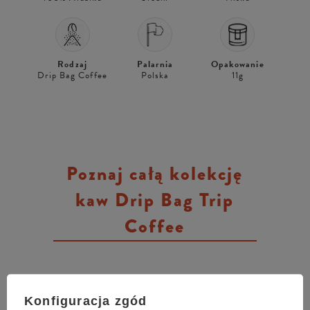
Rodzaj
Palarnia
Opakowanie
Drip Bag Coffee
Polska
11g
Poznaj całą kolekcję
kaw Drip Bag Trip
Coffee
Konfiguracja zgód