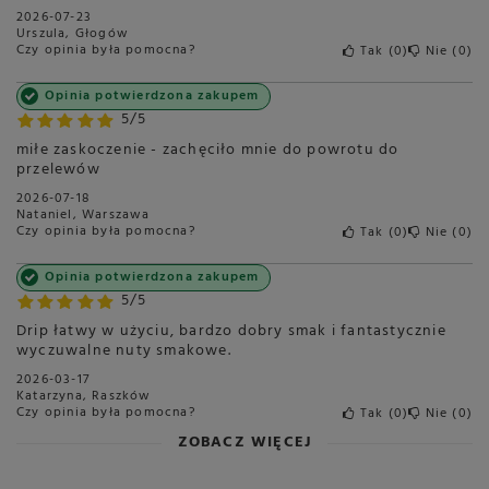
2026-07-23
Urszula, Głogów
Czy opinia była pomocna?
Tak
0
Nie
0
Opinia potwierdzona zakupem
5/5
miłe zaskoczenie - zachęciło mnie do powrotu do
przelewów
2026-07-18
Nataniel, Warszawa
Czy opinia była pomocna?
Tak
0
Nie
0
Opinia potwierdzona zakupem
5/5
Drip łatwy w użyciu, bardzo dobry smak i fantastycznie
wyczuwalne nuty smakowe.
2026-03-17
Katarzyna, Raszków
Czy opinia była pomocna?
Tak
0
Nie
0
ZOBACZ WIĘCEJ