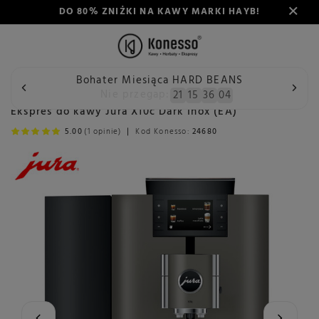
DO 80% ZNIŻKI NA KAWY MARKI HAYB!
Bohater Miesiąca HARD BEANS
Wstecz
Konesso
Ekspresy do kawy
Producent
Jura
Nie przegap:
21
15
36
03
Ekspres do kawy Jura X10c Dark Inox (EA)
5.00
(1 opinie)
Kod Konesso:
24680