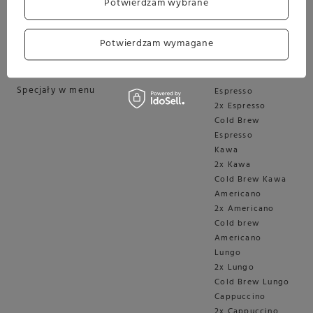
Potwierdzam wybrane
X10c Dark Inox (EA)
Potwierdzam wymagane
Specjały
Specjały w menu
Espresso
2x Espresso
Cold Brew
Espresso
Kawa
2x Kawa
Cold Brew Kawa
Americano
2x Americano
Cold brew
Americano
Lungo
2x Lungo
Cold Brew Lungo
Cappuccino
2x Cappuccino