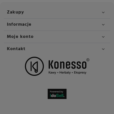
Regulowana wysokość
Tak
wylewki kawy
Zakupy
Regulowana wysokość
Tak
wylewki mleka
Informacje
Rodzaj ekspresu
Ciśnieniowy automatyczny
Moje konto
Przeznaczenie
Do biura
Pomieszczenia biznesowe
Kontakt
Do gastronomii
Waga
14.2 kg
Wysokość
524 mm
Szerokość
373 mm
Głębokość
461 mm
System grzewczy
Termoblok
Młynek
P.A.G.2+
Pojemność zbiornika na
2800 ml
wodę