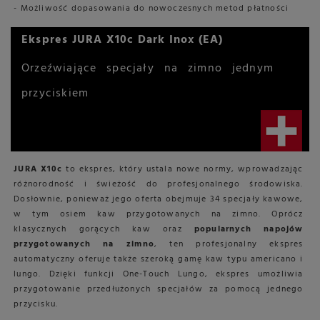
- Możliwość dopasowania do nowoczesnych metod płatności
Ekspres JURA X10c Dark Inox (EA)
Orzeźwiające specjały na zimno jednym
przyciskiem
JURA X10c
to ekspres, który ustala nowe normy, wprowadzając
różnorodność i świeżość do profesjonalnego środowiska.
Dosłownie, ponieważ jego oferta obejmuje 34 specjały kawowe,
w tym osiem kaw przygotowanych na zimno. Oprócz
klasycznych gorących kaw oraz
popularnych napojów
przygotowanych na zimno
, ten profesjonalny ekspres
automatyczny oferuje także szeroką gamę kaw typu americano i
lungo. Dzięki funkcji One-Touch Lungo, ekspres umożliwia
przygotowanie przedłużonych specjałów za pomocą jednego
przycisku.