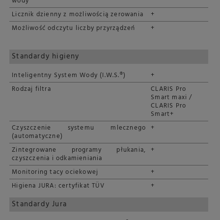
wody
Licznik dzienny z możliwością zerowania
+
Możliwość odczytu liczby przyrządzeń
+
Standardy higieny
Inteligentny System Wody (I.W.S.®)
+
Rodzaj filtra
CLARIS Pro
Smart maxi /
CLARIS Pro
Smart+
Czyszczenie systemu mlecznego
+
(automatyczne)
Zintegrowane programy płukania,
+
czyszczenia i odkamieniania
Monitoring tacy ociekowej
+
Higiena JURA: certyfikat TÜV
+
Standardy Jura