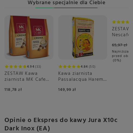
Programowany czas
Wybrane specjalnie dla Ciebie
Tak
wyłączenia
Przepisy w menu
Espresso
Okazja
2x Espresso
ZESTAW 
Cold Brew Espresso
Nescafé 
Kawa
Gusto C
65,97 zł
3x16 sztu
2x Kawa
Najniższa c
Cold Brew Kawa
przed obni
0%
Americano
4.94
33
4.84
50
2x Americano
ZESTAW Kawa
Kawa ziarnista
Cold Brew Americano
ziarnista MK Cafe
Passalacqua Harem
Crema 2x1kg
1kg
Lungo
118,78 zł
149,99 zł
2x Lungo
Cold Brew Lungo
Cappuccino
2x Cappuccino
Opinie o Ekspres do kawy Jura X10c
Cold Brew Cappuccino
Dark Inox (EA)
Cappuccino Extra Shot