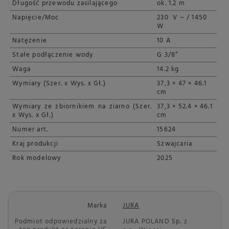
Długość przewodu zasilającego
ok. 1.2 m
Napięcie/Moc
230 V ~ / 1450
W
Natężenie
10 A
Stałe podłączenie wody
G 3/8“
Waga
14.2 kg
Wymiary (Szer. x Wys. x Gł.)
37,3 × 47 × 46.1
cm
Wymiary ze zbiornikiem na ziarno (Szer.
37,3 × 52.4 × 46.1
x Wys. x Gł.)
cm
Numer art.
15624
Kraj produkcji
Szwajcaria
Rok modelowy
2025
Marka
JURA
Podmiot odpowiedzialny za
JURA POLAND Sp. z