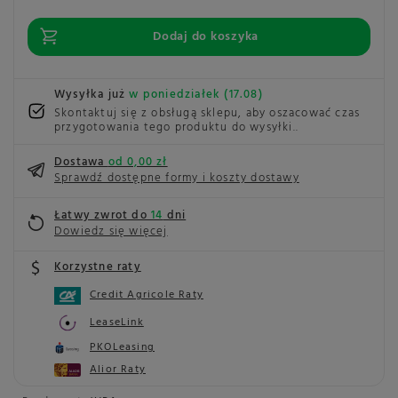
Dodaj do koszyka
Wysyłka już
w poniedziałek (17.08)
Skontaktuj się z obsługą sklepu, aby oszacować czas
przygotowania tego produktu do wysyłki.
Dostawa
od 0,00 zł
Sprawdź dostępne formy i koszty dostawy
Łatwy zwrot do
14
dni
Dowiedz się więcej
Korzystne raty
Credit Agricole Raty
LeaseLink
PKOLeasing
Alior Raty