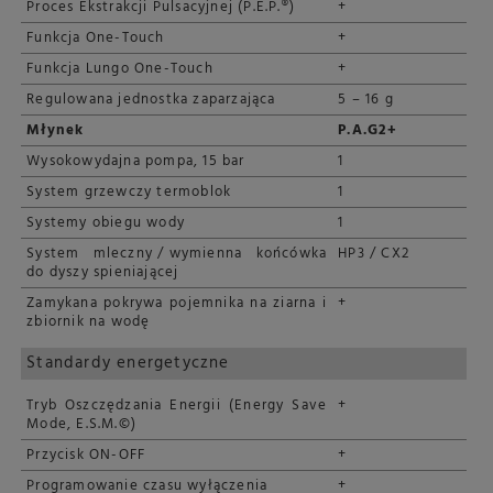
Proces Ekstrakcji Pulsacyjnej (P.E.P.®)
+
Funkcja One-Touch
+
Funkcja Lungo One-Touch
+
Regulowana jednostka zaparzająca
5 – 16 g
Młynek
P.A.G2+
Wysokowydajna pompa, 15 bar
1
System grzewczy termoblok
1
Systemy obiegu wody
1
System mleczny / wymienna końcówka
HP3 / CX2
do dyszy spieniającej
Zamykana pokrywa pojemnika na ziarna i
+
zbiornik na wodę
Standardy energetyczne
Tryb Oszczędzania Energii (Energy Save
+
Mode, E.S.M.©)
Przycisk ON-OFF
+
Programowanie czasu wyłączenia
+