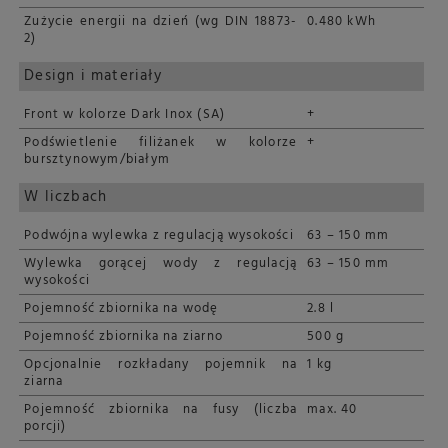
Zużycie energii na dzień (wg DIN 18873-
0.480 kWh
2)
Design i materiały
Front w kolorze Dark Inox (SA)
+
Podświetlenie filiżanek w kolorze
+
bursztynowym/białym
W liczbach
Podwójna wylewka z regulacją wysokości
63 – 150 mm
Wylewka gorącej wody z regulacją
63 – 150 mm
wysokości
Pojemność zbiornika na wodę
2.8 l
Pojemność zbiornika na ziarno
500 g
Opcjonalnie rozkładany pojemnik na
1 kg
ziarna
Pojemność zbiornika na fusy (liczba
max. 40
porcji)