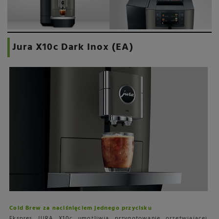
Jura X10c Dark Inox (EA)
Cold Brew za naciśnięciem jednego przycisku
Ekspres JURA X10c umożliwia przygotowanie orzeźwiającej