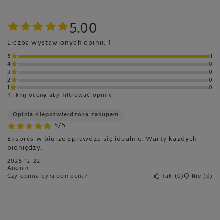
Latte Macchiato
5.00
2x Latte Macchiato
Cold Brew Latte Macchiato
Liczba wystawionych opinii: 1
Latte Macchiato Extra Shot
5
1
Flat White
4
0
3
0
2x Flat White
2
0
Cold Brew Flat White
1
0
Kliknij ocenę aby filtrować opinie
Flat White Extra Shot
Dzbanek kawy
Opinia niepotwierdzona zakupem
5/5
Caffe latte
2x Caffe latte
Ekspres w biurze sprawdza się idealnie. Warty każdych
pieniędzy.
Caffe latte Extra Shot
2025-12-22
Gorące mleko
Anonim
2x Gorące mleko
Czy opinia była pomocna?
Tak
0
Nie
0
Porcja mlecznej pianki
2x Porcja mlecznej pianki
Gorąca woda