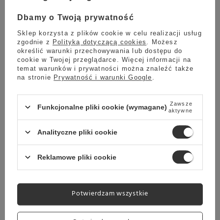
Dbamy o Twoją prywatność
Sklep korzysta z plików cookie w celu realizacji usług
zgodnie z
Polityką dotyczącą cookies
. Możesz
określić warunki przechowywania lub dostępu do
cookie w Twojej przeglądarce. Więcej informacji na
Stałe przyłącze do wody
temat warunków i prywatności można znaleźć także
Podłączony do stałego źródła wody, X10c zapewnia
na stronie
Prywatność i warunki Google
.
nieprzerwaną przyjemność picia kawy. Jego zbiornik na wodę
automatycznie napełnia się świeżą wodą
, co czyni go
Zawsze
Funkcjonalne pliki cookie (wymagane)
wyjątkowo praktycznym i efektywnym w dynamicznych
aktywne
warunkach biznesowych. Po początkowej instalacji przez
specjalistę, ekspres X10c można łatwo odłączyć od przyłącza
Analityczne pliki cookie
wody. Ta koncepcja pozwala na korzystanie z profesjonalnego
automatycznego ekspresu w trybie ręcznym, z użyciem zbiornika
Reklamowe pliki cookie
na wodę. Jest to szczególnie przydatne w przypadku
sporadycznego użytkowania, na przykład podczas firmowych
wydarzeń.
Potwierdzam wszystkie
Szczegółowe funkcje ekspresu Jura