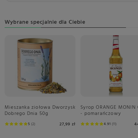
Wybrane specjalnie dla Ciebie
Mieszanka ziołowa Dworzysk
Syrop ORANGE MONIN 0
Dobrego Dnia 50g
- pomarańczowy
27,99 zł
4
5
2
4.91
11