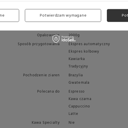
Przeznaczenie
Do domu
Do ekspresu automatycznego
ne
Potwierdzam wymagane
Po
Do ekspresu kolbowego
Do kawiarki
Opakowanie
2000g
Sposób przygotowania
Ekspres automatyczny
Ekspres kolbowy
Kawiarka
Tradycyjny
Pochodzenie ziaren
Brazylia
Gwatemala
Polecana do
Espresso
Kawa czarna
Cappuccino
Latte
Kawa Specialty
Nie