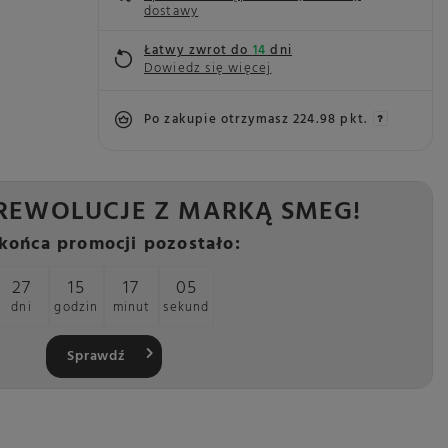
dostawy
Łatwy zwrot do
14
dni
Dowiedz się więcej
Po zakupie otrzymasz
224.98 pkt.
REWOLUCJE Z MARKĄ SMEG!
końca promocji pozostało:
27
15
17
04
dni
godzin
minut
sekund
Sprawdź