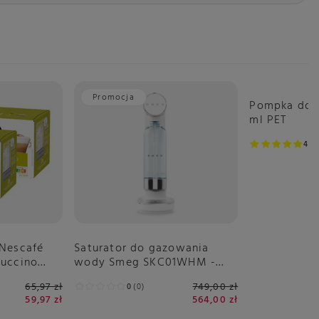
Promocja
Pompka do 
ml PET
4.7
Nescafé
Saturator do gazowania
uccino
wody Smeg SKC01WHM -
Biały Mat
65,97 zł
749,00 zł
0
0
59,97 zł
564,00 zł