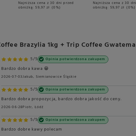
Najniższa cena z 30 dni przed
Najniższa cena z 30 dn
obniżką:
59,97 zł
0%
obniżką:
59,97 zł
0%
offee Brazylia 1kg + Trip Coffee Gwatema
5/5
Opinia potwierdzona zakupem
Bardzo dobra kawa 😁
2026-07-03
Jakub, Siemianowice Śląskie
5/5
Opinia potwierdzona zakupem
Bardzo dobra propozycja, bardzo dobra jakość do ceny.
2026-06-28
Piotr, Łódź
5/5
Opinia potwierdzona zakupem
Bardzo dobre kawy polecam