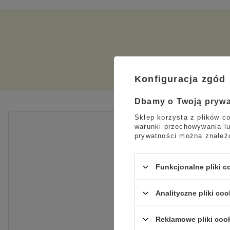
Konfiguracja zgód
Dbamy o Twoją pryw
Sklep korzysta z plików co
warunki przechowywania lu
prywatności można znaleź
Funkcjonalne pliki 
Analityczne pliki coo
Reklamowe pliki coo