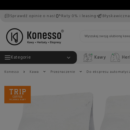
Sprawdź opinie o nas!
Raty 0% i leasing
Błyskawiczna
Kawy
Her
Kategorie
Konesso
Kawa
Przeznaczenie
Do ekspresu automatyc