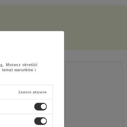
es
. Możesz określić
a temat warunków i
Zawsze aktywne