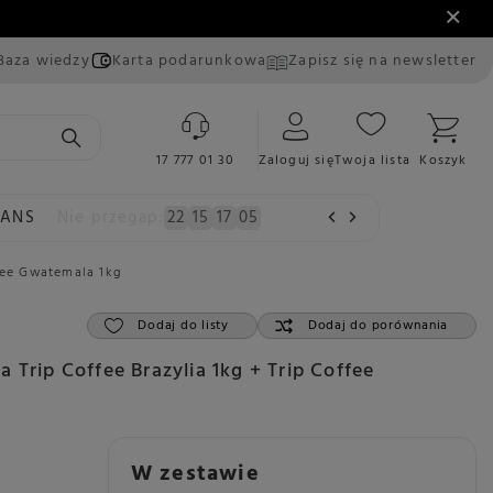
Baza wiedzy
Karta podarunkowa
Zapisz się na newsletter
17 777 01 30
Zaloguj się
Twoja lista
Koszyk
EANS
Nie przegap:
22
15
17
04
ffee Gwatemala 1kg
Dodaj do listy
Dodaj do porównania
 Trip Coffee Brazylia 1kg + Trip Coffee
W zestawie