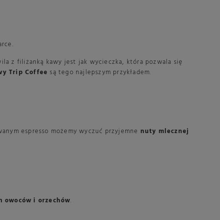
arce.
a z filiżanką kawy jest jak wycieczka, która pozwala się
y Trip Coffee
są tego najlepszym przykładem.
otowanym espresso możemy wyczuć przyjemne
nuty mlecznej
ch owoców i orzechów
.