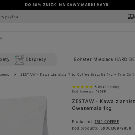
DO 80% ZNIŻKI NA KAWY MARKI HAYB!
 wysyłka
baty
Ekspresy
Bohater Miesiąca HARD B
znego
ZESTAW - Kawa ziarnista Trip Coffee Brazylia 1kg + Trip Co
5.00
(9 opinie)
Kod Konesso:
19688
ZESTAW - Kawa ziarnista
Gwatemala 1kg
Producent:
TRIP COFFEE
Kod produktu:
5906138979858