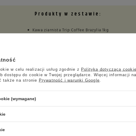
Produkty w zestawie:
Kawa ziarnista Trip Coffee Brazylia 1kg
Kawa ziarnista Trip Coffee Gwatemala 1kg
atność
okie w celu realizacji usług zgodnie z
Polityką dotyczącą cooki
Marka
TRIP COFFEE
b dostępu do cookie w Twojej przeglądarce. Więcej informacji n
ć także na stronie
Prywatność i warunki Google
.
Symbol
5906138979858
Skład
100% Arabika
cookie (wymagane)
Stopień palenia
Średni
Zawartość kofeiny
Niska
kie
Rodzaj
Kawa ziarnista
kie
Palarnia
Polska