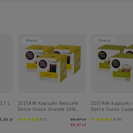
Okazja
Okazja
,7 L
ZESTAW Kapsułki Nescafé
ZESTAW Kapsułki 
Dolce Gusto Grande 3x16
Dolce Gusto Capp
sztuk
3x16 sztuk
4,99 zł
65,97 zł
5
7
5
14
59,97 zł