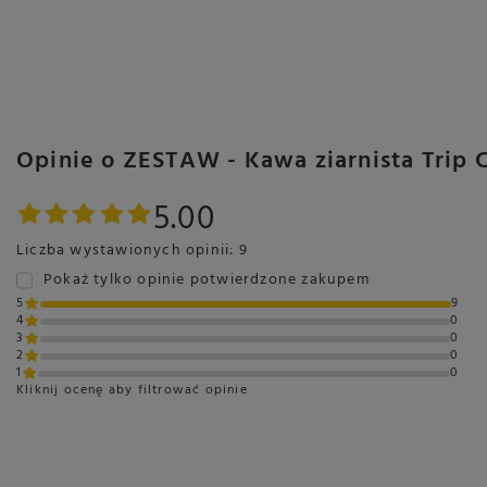
Opinie o ZESTAW - Kawa ziarnista Trip C
5.00
Liczba wystawionych opinii: 9
Pokaż tylko opinie potwierdzone zakupem
5
9
4
0
3
0
2
0
1
0
Kliknij ocenę aby filtrować opinie