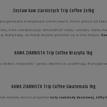
Zestaw kaw ziarnistych Trip Coffee 2x1kg
 przygotowania w ekspresach ciśnieniowych, french pressie lub kawi
ta, które charakteryzuje różnorodność smaku i aromatu. Każda chwil
jąc dobrą kawę, na chwilę możemy przenieść się w inne miejsce.
Kaw
KAWA ZIARNISTA Trip Coffee Brazylia 1kg
aku słodycz, kwasowość i gorycz idealnie się uzupełniają. W przyg
KAWA ZIARNISTA Trip Coffee Gwatemala 1kg
którym możemy wyczuć przyjemne
nuty czekolady deserowej, żółty