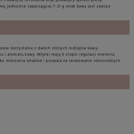
ch. Podwójny termoblok oraz podwójny system pomp
nej jednostce zaparzającej 7-21 g smak kawy jest zawsze
zesne korzystanie z dwóch różnych rodzajów kawy.
u i aromatu kawy. Młynki mają 9 stopni regulacji mielenia,
yzyko mieszania smaków i pozwala na serwowanie różnorodnych