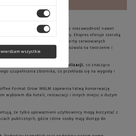
liżanek kawy dziennie
, zapewniając niezawodność nawet
wanie dwóch różnych rodzajów kawy. Ekspres oferuje szeroką
ści 1800 g pozwalają poszerzyć ofertę serwowanych
ację, a możliwość personalizacji pozwala na tworzenie i
twierdzam wszystkie
ia do sieci wodociągowej i kanalizacji
, co znacząco
nego uzupełniania zbiornika, co przekłada się na wygodę i
, Coffee Format Grow W6LM zapewnia łatwą konserwację
ym wyborem dla hoteli, restauracji i innych miejsc o dużym
ntują, że tylko upoważnieni użytkownicy mogą korzystać z
scach publicznych, gdzie różne osoby mają dostęp do