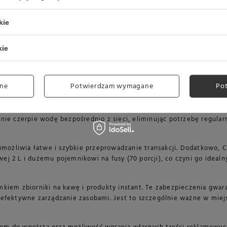
Grow W6LM - Profesjonalny Ekspres dla Twojego Biznesu
kie
 który wyróżnia się wysoką wydajnością, przygotowując
do 200 fi
kie
ki oraz dwa zbiorniki na ziarno
, umożliwiające jednoczesne uży
awowymi. Dwa wbudowane pojemniki na produkty instant o pojemno
ietlacz 10,1-calowy z nowoczesnym interfejsem 3D
ułatwia nawig
ne
Potwierdzam wymagane
Po
pojemności 6 L
oraz oferuje
możliwość bezpośredniego podłączen
nie czerpie wodę bezpośrednio z sieci, eliminując potrzebę regular
 umożliwia łatwe i szybkie przeprowadzanie transakcji. Dodatkowo
j 2 L i dużemu pojemnikowi na fusy (70 porcji), co czyni go idealn
m zbiorniki na kawę i produkty instant. Te zabezpieczenia gwara
 efektywne zarządzanie zasobami. Jest to szczególnie ważne w miej