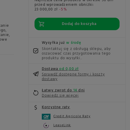
Najniższa cena produktu w okresie 30 dni
przed wprowadzeniem obniżki:
23 000,00 zł
-5%
Dodaj do koszyka
kanie
ego
,
kanie
,
sowe
Wysyłka już
w środę
Skontaktuj się z obsługą sklepu, aby
oszacować czas przygotowania tego
produktu do wysyłki.
Dostawa
od 0,00 zł
Sprawdź dostępne formy i koszty
dostawy
Łatwy zwrot do
14
dni
Dowiedz się więcej
Korzystne raty
Credit Agricole Raty
LeaseLink