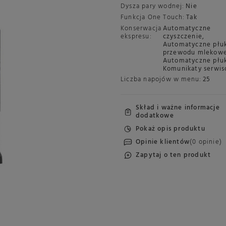
Dysza pary wodnej:
Nie
Funkcja One Touch:
Tak
Konserwacja
Automatyczne
ekspresu:
czyszczenie
,
Automatyczne płu
przewodu mlekow
Automatyczne płu
Komunikaty serwi
Liczba napojów w menu:
25
Skład i ważne informacje
dodatkowe
Pokaż opis produktu
Opinie klientów
(0 opinie)
Zapytaj o ten produkt