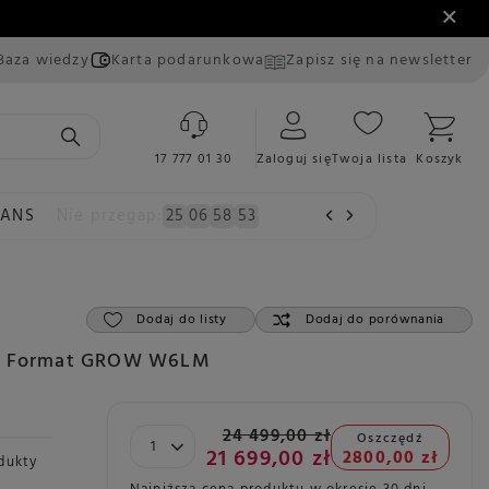
Baza wiedzy
Karta podarunkowa
Zapisz się na newsletter
17 777 01 30
Zaloguj się
Twoja lista
Koszyk
EANS
Nie przegap:
25
06
58
52
Dodaj do listy
Dodaj do porównania
ee Format GROW W6LM
24 499,00 zł
Oszczędź
21 699,00 zł
2800,00 zł
dukty