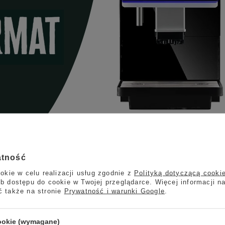
Ekspres do kawy Coffee Format Grow W6LM
fesjonalny ekspres do kawy, stworzony z myślą o hotelach, restaurac
atność
wysoką wydajnością, nowoczesnymi funkcjami i łatwością obsługi, c
okie w celu realizacji usług zgodnie z
Polityką dotyczącą cooki
b dostępu do cookie w Twojej przeglądarce. Więcej informacji n
ć także na stronie
Prywatność i warunki Google
.
ętości 6 litrów oraz możliwość bezpośredniego przyłącza do w
cookie (wymagane)