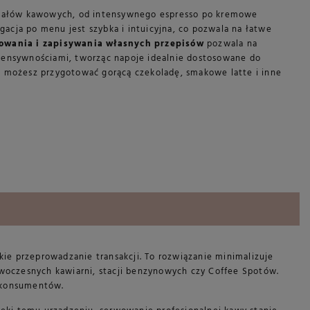
ałów kawowych, od intensywnego espresso po kremowe
cja po menu jest szybka i intuicyjna, co pozwala na łatwe
owania i zapisywania własnych przepisów
pozwala na
tensywnościami, tworząc napoje idealnie dostosowane do
t możesz przygotować gorącą czekoladę, smakowe latte i inne
e przeprowadzanie transakcji. To rozwiązanie minimalizuje
owoczesnych kawiarni, stacji benzynowych czy Coffee Spotów.
i konsumentów.