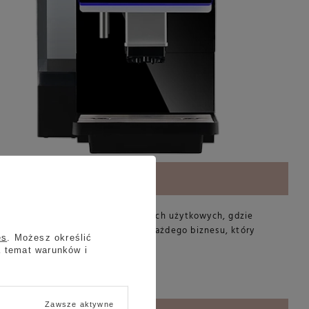
jach, biurach i innych przestrzeniach użytkowych, gdzie
o czyni go idealnym wyborem dla każdego biznesu, który
es
. Możesz określić
a temat warunków i
ody sieciowej i kanalizacji.
Zawsze aktywne