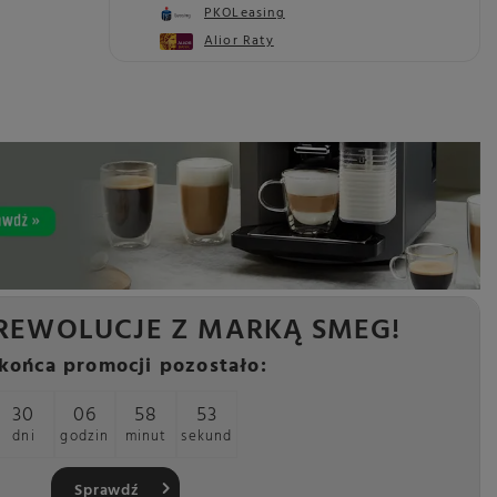
PKOLeasing
Alior Raty
REWOLUCJE Z MARKĄ SMEG!
końca promocji pozostało:
30
06
58
52
dni
godzin
minut
sekund
Sprawdź