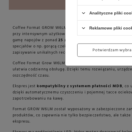
Analityczne pliki coo
Coffee Format GROW W6LM to profesjonalny ekspres do kawy,
Reklamowe pliki coo
przy intensywnym użytkowaniu. Urządzenie posiada
dwa młyn
gamę napojów z ponad
25 zaprogramowanymi specjałami
k
specjałów o np. gorącą czekoladę. Intuicyjny,
dotykowy wyśw
Potwierdzam wybra
zapisywanie unikalnych receptur kawowych.
Coffee Format Grow W6LM ma ogromy
pojemnik na wodę o 
ułatwia codzienną obsługę. Dzięki temu rozwiązaniu, urządze
oszczędność czasu.
Ekspres jest
kompatybilny z systemem płatności MDB
, co
dzięki automatycznemu czyszczeniu i pojemnej tacce ociekowe
zapotrzebowaniu na kawę.
Format GROW W6LM został wyposażony w zabezpieczone zamkie
produktów, co zapewnia nie tylko bezpieczeństwo, ale także
ekspresu.