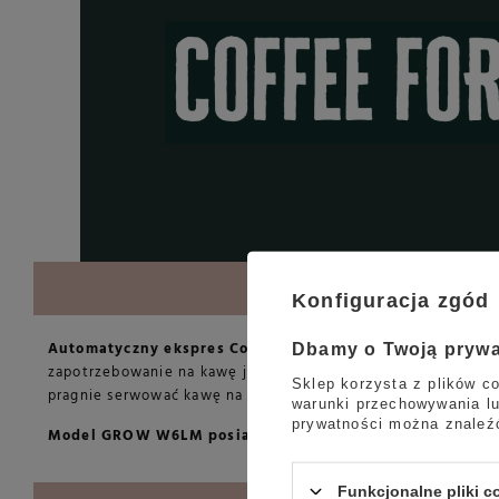
Konfiguracja zgód
Automatyczny ekspres Coffee Format GROW W6LM
to pro
Dbamy o Twoją pryw
zapotrzebowanie na kawę jest duże. Model ten wyróżnia się 
Sklep korzysta z plików co
pragnie serwować kawę na najwyższym poziomie.
warunki przechowywania lu
prywatności można znaleź
Model GROW W6LM posiada pojemny zbiornik na wodę o obj
Funkcjonalne pliki 