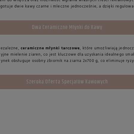
rem do wnętrza oraz możliwość wgrania własnych treści reklamowy
ygotuje dwie kawy czarne i mleczne jednocześnie, a dzięki regulowa
Dwa Ceramiczne Młynki do Kawy
iezależne,
ceramiczne młynki tarczowe
, które umożliwiają jednoc
jne mielenie ziaren, co jest kluczowe dla uzyskania idealnego smak
łynek obsługuje osobny zbiornik na ziarna 2x700 g, co eliminuje r
Szeroka Oferta Specjałów Kawowych