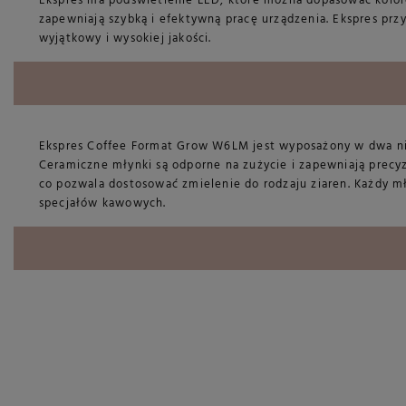
Ekspres ma podświetlenie LED, które można dopasować kolo
zapewniają szybką i efektywną pracę urządzenia. Ekspres prz
wyjątkowy i wysokiej jakości.
Ekspres Coffee Format Grow W6LM jest wyposażony w dwa n
Ceramiczne młynki są odporne na zużycie i zapewniają precyzy
co pozwala dostosować zmielenie do rodzaju ziaren. Każdy m
specjałów kawowych.