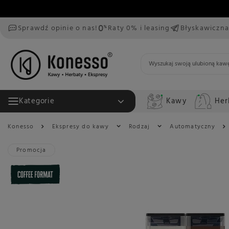
Sprawdź opinie o nas!
Raty 0% i leasing
Błyskawiczna
Kawy
Her
Kategorie
Konesso
Ekspresy do kawy
Rodzaj
Automatyczny
Promocja