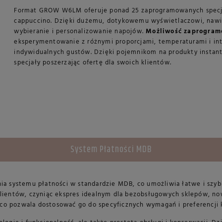
Format GROW W6LM oferuje ponad 25 zaprogramowanych specj
cappuccino. Dzięki dużemu, dotykowemu wyświetlaczowi, nawiga
wybieranie i personalizowanie napojów.
Możliwość zaprogram
eksperymentowanie z różnymi proporcjami, temperaturami i in
indywidualnych gustów. Dzięki pojemnikom na produkty instan
specjały poszerzając ofertę dla swoich klientów.
System Płatności MDB
systemu płatności w standardzie MDB, co umożliwia łatwe i szybki
 klientów, czyniąc ekspres idealnym dla bezobsługowych sklepów, n
 co pozwala dostosować go do specyficznych wymagań i preferencj