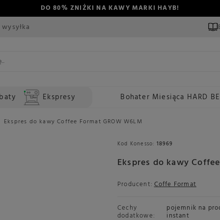
DO 80% ZNIŻKI NA KAWY MARKI HAYB!
 wysyłka
baty
Ekspresy
Bohater Miesiąca HARD B
Ekspres do kawy Coffee Format GROW W6LM
Kod Konesso:
18969
Ekspres do kawy Coff
Producent:
Coffe Format
Cechy
pojemnik na pro
dodatkowe:
instant