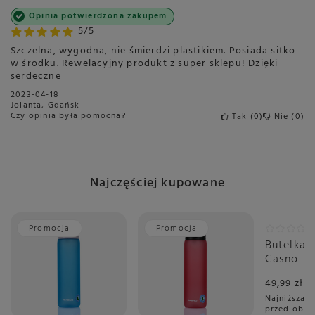
Opinia potwierdzona zakupem
5/5
Szczelna, wygodna, nie śmierdzi plastikiem. Posiada sitko
w środku. Rewelacyjny produkt z super sklepu! Dzięki
serdeczne
2023-04-18
Jolanta, Gdańsk
Czy opinia była pomocna?
Tak
0
Nie
0
Najczęściej kupowane
Promocja
Promocja
Promoc
Butelka 
Casno Te
Szara - 
49,99 zł
Najniższa c
przed obni