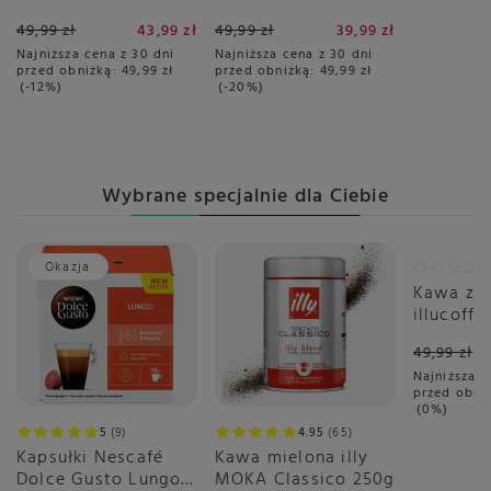
Szara - 750 ml
Czerwona - 750 ml
49,99 zł
43,99 zł
49,99 zł
39,99 zł
Najniższa cena z 30 dni
Najniższa cena z 30 dni
przed obniżką:
49,99 zł
przed obniżką:
49,99 zł
-12%
-20%
Wybrane specjalnie dla Ciebie
Okazja
Okazja
Kawa zia
illucoffe
szumows
49,99 zł
po łące 
Najniższa c
przed obni
0%
5
9
4.95
65
Kapsułki Nescafé
Kawa mielona illy
Dolce Gusto Lungo
MOKA Classico 250g