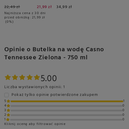
16 sztuk
22,49 zł
21,99 zł
34,99 zł
Najniższa cena z 30 dni
przed obniżką:
21,99 zł
0%
Opinie o Butelka na wodę Casno
Tennessee Zielona - 750 ml
5.00
Liczba wystawionych opinii: 1
Pokaż tylko opinie potwierdzone zakupem
5
1
4
0
3
0
2
0
1
0
Kliknij ocenę aby filtrować opinie