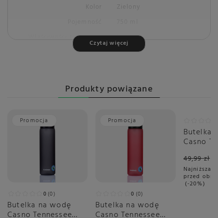
Kolor
Zielony
Pojemność
750 ml
Właściwości termiczne
Nie
Czytaj więcej
Produkty powiązane
Promocja
Promocja
Promoc
Butelka 
Casno Te
Niebiesk
49,99 zł
Najniższa c
przed obni
-20%
0
0
0
0
Butelka na wodę
Butelka na wodę
Casno Tennessee
Casno Tennessee