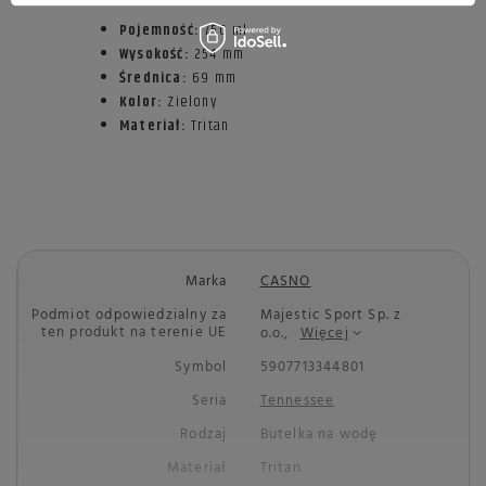
Pojemność:
750 ml
Wysokość:
254 mm
Średnica:
69 mm
Kolor:
Zielony
Materiał:
Tritan
Marka
CASNO
Podmiot odpowiedzialny za
Majestic Sport Sp. z
ten produkt na terenie UE
o.o.,
Więcej
Symbol
5907713344801
Seria
Tennessee
Rodzaj
Butelka na wodę
Materiał
Tritan