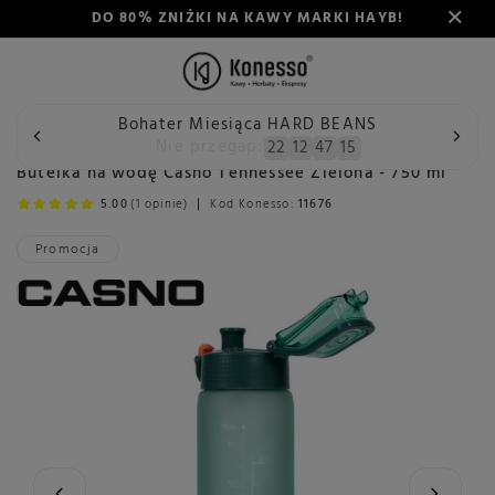
DO 80% ZNIŻKI NA KAWY MARKI HAYB!
Bohater Miesiąca HARD BEANS
Wstecz
Konesso
Akcesoria
Rodzaj
Butelki na wodę
Nie przegap:
22
12
47
15
Butelka na wodę Casno Tennessee Zielona - 750 ml
5.00
(1 opinie)
Kod Konesso:
11676
Promocja