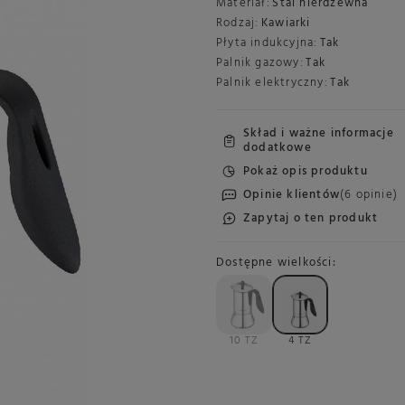
Materiał:
Stal nierdzewna
Rodzaj:
Kawiarki
Płyta indukcyjna:
Tak
Palnik gazowy:
Tak
Palnik elektryczny:
Tak
Skład i ważne informacje
dodatkowe
Pokaż opis produktu
Opinie klientów
(6 opinie)
Zapytaj o ten produkt
Dostępne wielkości
10 TZ
4 TZ