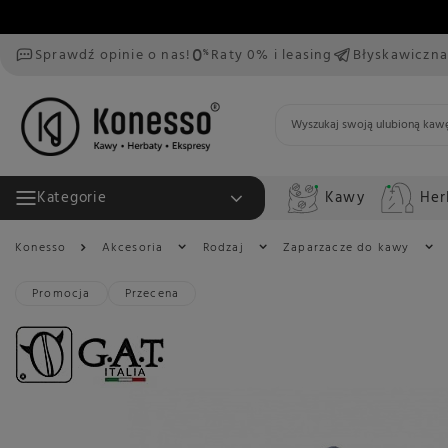
Sprawdź opinie o nas!
Raty 0% i leasing
Błyskawiczna
Kawy
Her
Kategorie
Konesso
Akcesoria
Rodzaj
Zaparzacze do kawy
Promocja
Przecena