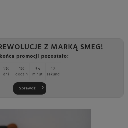
REWOLUCJE Z MARKĄ SMEG!
końca promocji pozostało:
28
18
35
10
dni
godzin
minut
sekund
Sprawdź