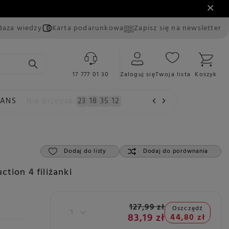
Baza wiedzy
Karta podarunkowa
Zapisz się na newsletter
17 777 01 30
Zaloguj się
Twoja lista
Koszyk
EANS
Nie przegap:
23
18
35
10
Dodaj do listy
Dodaj do porównania
tion 4 filiżanki
127,99 zł
Oszczędź
83,19 zł
44,80 zł