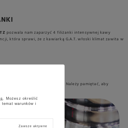
ANKI
 TZ
pozwala nam zaparzyć 4 filiżanki intensywnej kawy
ji, która sprawi, że z kawiarką G.A.T. włoski klimat zawita w
h oraz płytach indukcyjnych. . Należy pamiętać, aby
es
. Możesz określić
a temat warunków i
Zawsze aktywne