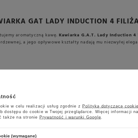
IARKA GAT LADY INDUCTION 4 FILIŻ
gotujemy aromatyczną kawę.
Kawiarka G.A.T. Lady Induction 4
erdzewnej, a jego opływowe kształty nadają mu niezwyłej eleganc
PRZEZNACZENIE KAWIARKI
niem może być użytkowana na palnikach gazowych, elektrycznyc
atność
 źródła ciepła.
okie w celu realizacji usług zgodnie z
Polityką dotyczącą cooki
b dostępu do cookie w Twojej przeglądarce. Więcej informacji n
ć także na stronie
Prywatność i warunki Google
.
cookie (wymagane)