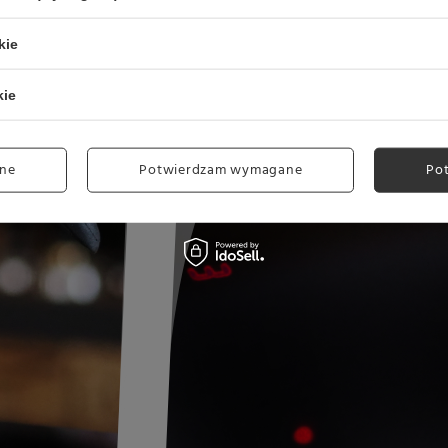
kie
kie
ne
Potwierdzam wymagane
Po