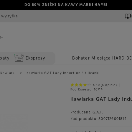
DO 80% ZNIŻKI NA KAWY MARKI HAYB!
 wysyłka
baty
Ekspresy
Bohater Miesiąca HARD B
Kawiarki
Kawiarka GAT Lady Induction 4 filiżanki
4.50
(6 opinie)
Kod Konesso:
10714
Kawiarka GAT Lady Induc
Producent:
G.A.T.
Kod produktu:
8007126001814