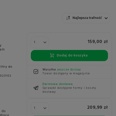
Zmień sortowanie
Najlepsza trafność
159,00 zł
y
nam
Dodaj do koszyka
filtry do
Wysyłka
jeszcze dzisiaj
Towar dostępny w magazynie
9020103
Darmowa dostawa
Sprawdź dostępne formy i koszty
dostawy
209,99 zł
y do
 Wave