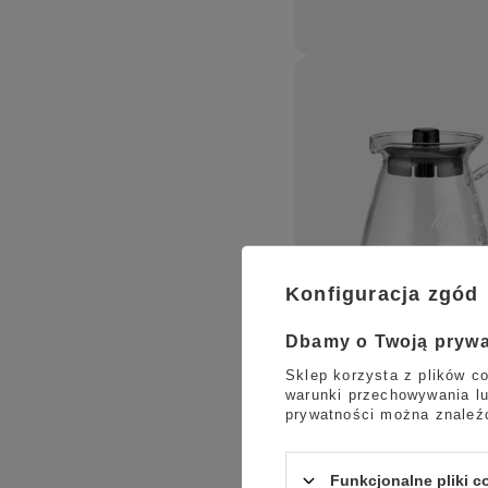
Konfiguracja zgód
Dbamy o Twoją pryw
Sklep korzysta z plików co
warunki przechowywania lu
prywatności można znaleź
Funkcjonalne pliki 