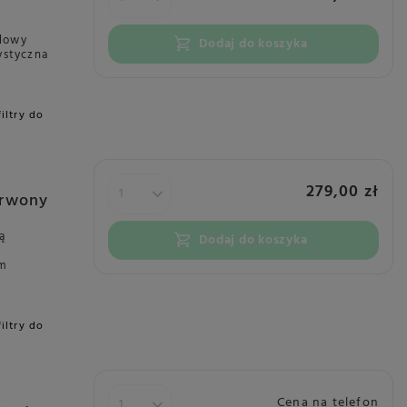
alowy
Dodaj do koszyka
ystyczna
filtry do
279,00 zł
erwony
ą
Dodaj do koszyka
em
filtry do
Cena na telefon