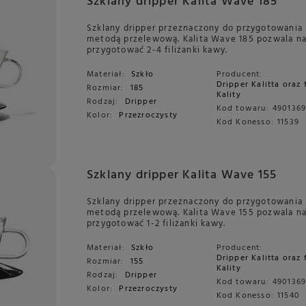
Szklany dripper Kalita Wave 185
Szklany dripper przeznaczony do przygotowania
metodą przelewową. Kalita Wave 185 pozwala n
przygotować 2-4 filiżanki kawy.
Materiał:
Szkło
Producent:
Dripper Kalitta oraz 
Rozmiar:
185
Kality
Rodzaj:
Dripper
Kod towaru:
490136
Kolor:
Przezroczysty
Kod Konesso:
11539
Szklany dripper Kalita Wave 155
Szklany dripper przeznaczony do przygotowania
metodą przelewową. Kalita Wave 155 pozwala n
przygotować 1-2 filiżanki kawy.
Materiał:
Szkło
Producent:
Dripper Kalitta oraz 
Rozmiar:
155
Kality
Rodzaj:
Dripper
Kod towaru:
490136
Kolor:
Przezroczysty
Kod Konesso:
11540