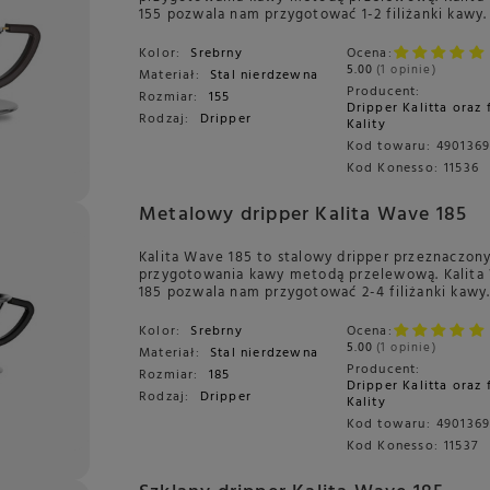
155 pozwala nam przygotować 1-2 filiżanki kawy.
Kolor:
Srebrny
Ocena:
5.00
1 opinie
Materiał:
Stal nierdzewna
Producent:
Rozmiar:
155
Dripper Kalitta oraz 
Rodzaj:
Dripper
Kality
Kod towaru:
4901369
Kod Konesso:
11536
Metalowy dripper Kalita Wave 185
Kalita Wave 185 to stalowy dripper przeznaczon
przygotowania kawy metodą przelewową. Kalita
185 pozwala nam przygotować 2-4 filiżanki kawy
Kolor:
Srebrny
Ocena:
5.00
1 opinie
Materiał:
Stal nierdzewna
Producent:
Rozmiar:
185
Dripper Kalitta oraz 
Rodzaj:
Dripper
Kality
Kod towaru:
4901369
Kod Konesso:
11537