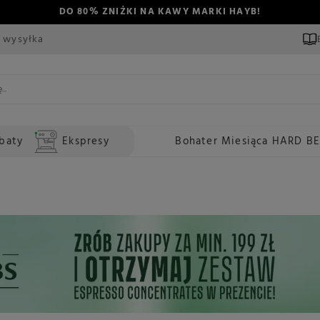
DO 80% ZNIŻKI NA KAWY MARKI HAYB!
 wysyłka
baty
Ekspresy
Bohater Miesiąca HARD B