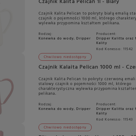
Czajnik Kalita Pelican 1l - Biały
Czajnik Kalita Pelican to pokryty białą emalią st
czajnik o pojemności 1000 ml, którego charakter
wylewka przypomina kształtem pelikana.
Rodzaj:
Producent:
Konewka do wody
,
Dripper
Dripper Kalitta oraz 
Kality
Kod Konesso:
11542
Chwilowo niedostępny
Czajnik Kalaita Pelican 1000 ml - Cz
Czajnik Kalita Pelican to pokryty czerwoną emali
stalowy czajnik o pojemności 1000 ml, którego
charakterystyczna wylewka przypomina kształt
pelikana.
Rodzaj:
Producent:
Konewka do wody
,
Dripper
Dripper Kalitta oraz 
Kality
Kod Konesso:
11543
Chwilowo niedostępny