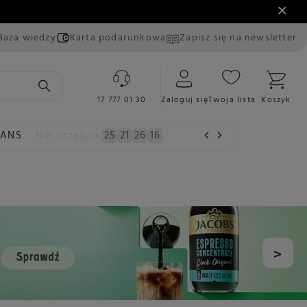
Baza wiedzy
Karta podarunkowa
Zapisz się na newsletter
17 777 01 30
Zaloguj się
Twoja lista
Koszyk
EANS
Nie przegap:
25
21
26
15
>