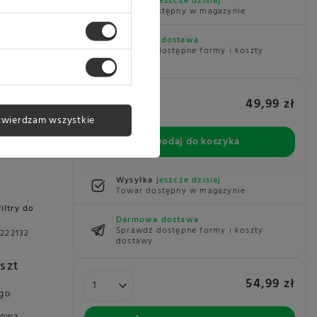
Wysyłka
jeszcze dzisiaj
Towar dostępny w magazynie
filtry do
Darmowa dostawa
Sprawdź dostępne formy i koszty
9312550
dostawy
szt
49,99 zł
ego
twierdzam wszystkie
wową,
Dodaj do koszyka
Wysyłka
jeszcze dzisiaj
Towar dostępny w magazynie
filtry do
Darmowa dostawa
Sprawdź dostępne formy i koszty
222132
dostawy
 szt
54,99 zł
ego
wową,