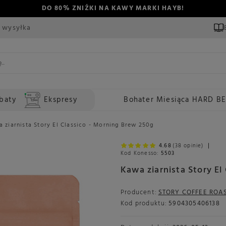
DO 80% ZNIŻKI NA KAWY MARKI HAYB!
 wysyłka
baty
Ekspresy
Bohater Miesiąca HARD B
 ziarnista Story El Classico - Morning Brew 250g
4.68
(38 opinie)
Kod Konesso:
5503
Kawa ziarnista Story El
Producent:
STORY COFFEE ROA
Kod produktu:
5904305406138