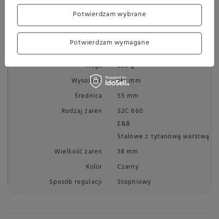
Tworzywo sztuczne
Potwierdzam wybrane
Długość rączki
165 mm
Pojemność zbiornika na kawę
30 g
Potwierdzam wymagane
Szerokość
50 mm
Waga
530 g
Wysokość
170 mm
Średnica
55 mm
Rodzaj żaren
S2C 660
E&B
Stalowe z tytanową warstwą
Wielkość żaren
38 mm
Kolor
Czarny
Sposób regulacji
Stopniowy