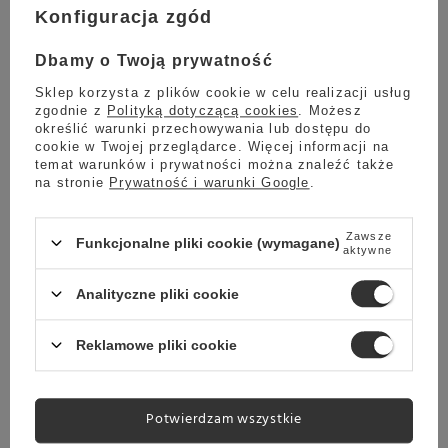
Konfiguracja zgód
Dbamy o Twoją prywatność
Marka
TIMEMORE
Sklep korzysta z plików cookie w celu realizacji usług
Symbol
6959493500471
zgodnie z
Polityką dotyczącą cookies
. Możesz
Gwarancja
Gwarancja dystrybutora -
określić warunki przechowywania lub dostępu do
TIMEMORE
cookie w Twojej przeglądarce. Więcej informacji na
temat warunków i prywatności można znaleźć także
Przeznaczenie
Do domu
na stronie
Prywatność i warunki Google
.
Do espresso
Do alternatyw
Zawsze
Funkcjonalne pliki cookie (wymagane)
aktywne
Rodzaj
Ręczny
Cechy dodatkowe
Podwójne łożyska
Analityczne pliki cookie
Nagroda RdDot Award
Kraj produkcji
Chiny
Reklamowe pliki cookie
Korba
Składana
Materiał
Stop aluminium
Potwierdzam wszystkie
Stal nierdzewna