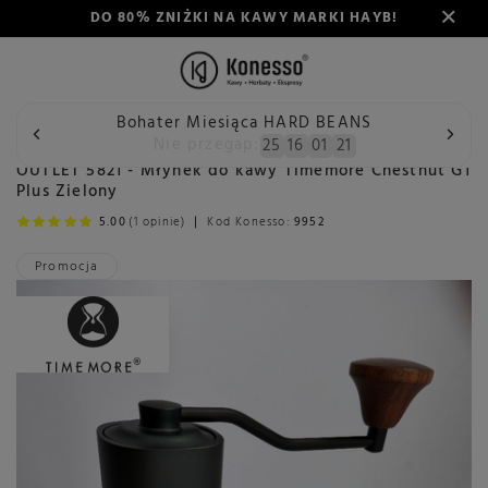
DO 80% ZNIŻKI NA KAWY MARKI HAYB!
Bohater Miesiąca HARD BEANS
Wstecz
Konesso
Outlet
Outlet młynki do kawy
OUTL
Nie przegap:
25
16
01
20
OUTLET 5821 - Młynek do kawy Timemore Chestnut G1
Plus Zielony
5.00
(1 opinie)
Kod Konesso:
9952
Promocja