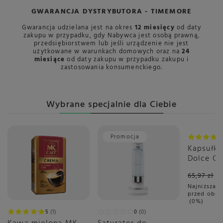
GWARANCJA DYSTRYBUTORA - TIMEMORE
Gwarancja udzielana jest na okres
12 miesięcy
od daty
zakupu w przypadku, gdy Nabywca jest osobą prawną,
przedsiębiorstwem lub jeśli urządzenie nie jest
użytkowane w warunkach domowych oraz na
24
miesiące
od daty zakupu w przypadku zakupu i
zastosowania konsumenckiego.
Wybrane specjalnie dla Ciebie
Promocja
Okazja
Kapsułki
Dolce Gu
Espresso
65,97 zł
3x16 sztu
Najniższa c
przed obni
0%
5
1
0
0