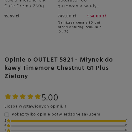
Kawa mielona MK
Saturator do
Cafe Crema 250g
gazowania wody
Smeg SKC01WHM -
19,99 zł
749,00 zł
564,00 zł
Biały Mat
Najniższa cena z 30 dni
przed obniżką:
598,00 zł
-5%
Opinie o OUTLET 5821 - Młynek do
kawy Timemore Chestnut G1 Plus
Zielony
5.00
Liczba wystawionych opinii: 1
Pokaż tylko opinie potwierdzone zakupem
5
1
4
0
3
0