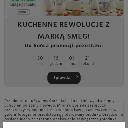
KUCHENNE REWOLUCJE Z
MARKĄ SMEG!
Do końca promocji pozostało:
30
16
01
20
dni
godzin
minut
sekund
Sprawdź
Przedmiot nieużywany. Sprzedaż jako outlet wynika z innych
uchybień od stanu nowego. Młynek posiada zastępczy
przezroczysty pojemnik na zmieloną kawę. Zamieszczone w
galerii fotografie przedstawiają oferowany produkt. Urządzenie
posiada nieco zniszczone opakowanie zewnętrzne (produkt
bezpiecznie zapakowany do wysyłki).