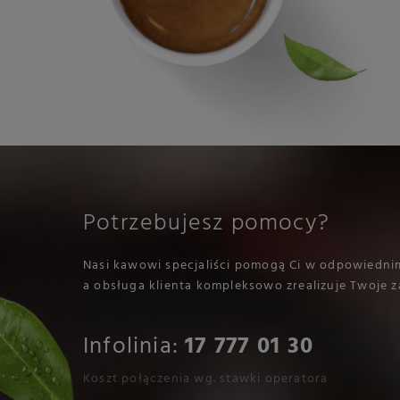
Potrzebujesz pomocy?
Nasi kawowi specjaliści pomogą Ci w odpowiedni
a obsługa klienta kompleksowo zrealizuje Twoje z
Infolinia:
17 777 01 30
Koszt połączenia wg. stawki operatora