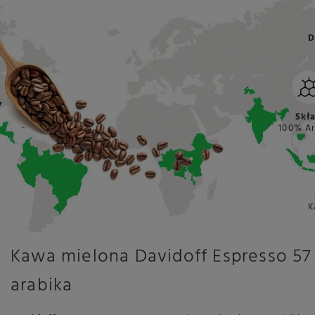
D
7
Skł
100% Ar
K
Kawa mielona Davidoff Espresso 57 
arabika