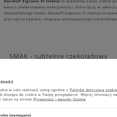
Davidoff Espresso 57 Intense
to mieszanka ziaren arabiki p
kawa o zbalansowanej intensywności, która łączy w sobie t
nieskazitelnego smaku. Davidoff Espresso 57 Intense to ka
przy użyciu kawiarki, ekspresu automatycznego lub kolbowe
SMAK - subtelnie czekoladowy
 charakter, który jest zasługą ciemnego wypalenia ziaren. W 
atność
okie w celu realizacji usług zgodnie z
Polityką dotyczącą cooki
b dostępu do cookie w Twojej przeglądarce. Więcej informacji n
ć także na stronie
Prywatność i warunki Google
.
cookie (wymagane)