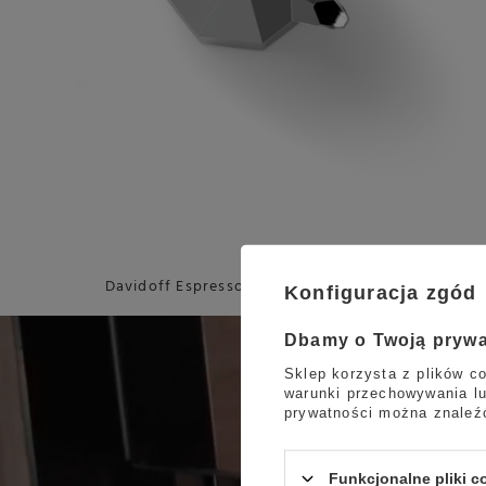
Davidoff Espresso 57 Intense posiada intensywny
Konfiguracja zgód
Dbamy o Twoją pryw
Sklep korzysta z plików co
warunki przechowywania lu
prywatności można znaleź
Funkcjonalne pliki 