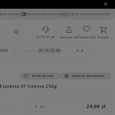
Baza wiedzy
Karta podarunkowa
Zapisz się na newsletter
17 777 01 30
Zaloguj się
Twoja lista
Koszyk
EANS
Nie przegap:
25
16
42
39
Dodaj do listy
Dodaj do porównania
Espresso 57 Intense 250g
29,99 zł