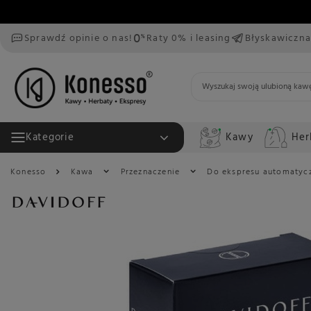
Sprawdź opinie o nas!
Raty 0% i leasing
Błyskawiczna
Kawy
Her
Kategorie
Konesso
Kawa
Przeznaczenie
Do ekspresu automatyc