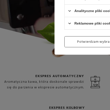
Analityczne pliki coo
Reklamowe pliki coo
Potwierdzam wybra
EKSPRES AUTOMATYCZNY
Aromatyczna kawa, która doskonale sprawdzi
się do parzenia w ekspresie automatycznym.
EKSPRES KOLBOWY