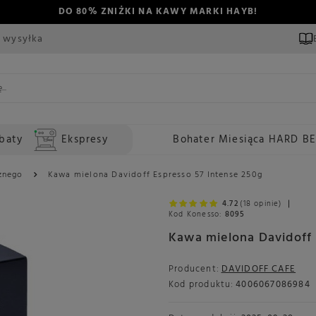
DO 80% ZNIŻKI NA KAWY MARKI HAYB!
 wysyłka
baty
Ekspresy
Bohater Miesiąca HARD B
znego
Kawa mielona Davidoff Espresso 57 Intense 250g
4.72
(18 opinie)
Kod Konesso:
8095
Kawa mielona Davidoff 
Producent:
DAVIDOFF CAFE
Kod produktu:
4006067086984