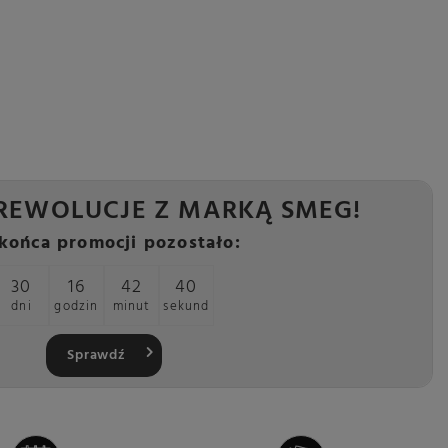
REWOLUCJE Z MARKĄ SMEG!
końca promocji pozostało:
30
16
42
39
dni
godzin
minut
sekund
Sprawdź