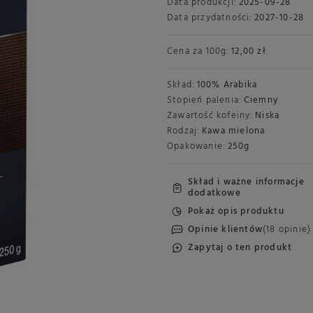
Data produkcji:
2025-09-28
Data przydatności:
2027-10-28
Cena za
100g
:
12,00 zł
Skład:
100% Arabika
Stopień palenia:
Ciemny
Zawartość kofeiny:
Niska
Rodzaj:
Kawa mielona
Opakowanie:
250g
Skład i ważne informacje
dodatkowe
Pokaż opis produktu
Opinie klientów
(18 opinie)
Zapytaj o ten produkt