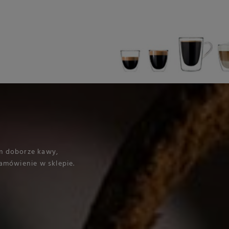
m doborze kawy,
amówienie w sklepie.