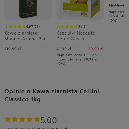
16 sztuk
22,49 zł
Najniższa c
Przechowywanie
przed obni
Przechowywać w suchym i chłodnym miejscu. Po
0%
otwarciu zużyć w ciągu 3 miesięcy
4.97
35
5
15
Kawa ziarnista
Kapsułki Nescafé
Manuel Aroma Bar
Dolce Gusto
1kg
Cappuccino 30 sztuk
139,99 zł
41,99 zł
39,99 zł
Opakowanie
Najniższa cena z 30 dni
Jednostka (specyficzna):
przed obniżką:
39,99 zł
Jednostka (specyficzna) - Gramów
0%
Kraj:
Kraj pochodzenia - Włochy
Zapakowano w - Włochy
Waga netto:
1000 g
Pochodzenie:
Opinie o Kawa ziarnista Cellini
Wyprodukowano w Włochy z ziaren kawy.
Classico 1kg
5.00
Dodatkowe informacje
Język produktu: