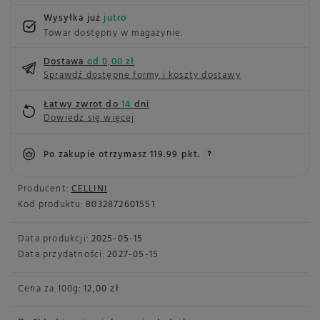
Wysyłka już
jutro
Towar dostępny w magazynie
Dostawa
od 0,00 zł
Sprawdź dostępne formy i koszty dostawy
Łatwy zwrot do
14
dni
Dowiedz się więcej
Po zakupie otrzymasz
119.99 pkt.
Producent:
CELLINI
Kod produktu:
8032872601551
Data produkcji:
2025-05-15
Data przydatności:
2027-05-15
Cena za
100g
:
12,00 zł