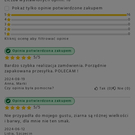
Liczba wystawionych opinii: 16
Język danych - polski
Główny język opisu - włoski
Pokaż tylko opinie potwierdzone zakupem
Języki na opakowaniu:
5
16
polski
4
0
włoski
3
0
2
0
1
0
Kliknij ocenę aby filtrować opinie
Opinia potwierdzona zakupem
Marka
CELLINI
5/5
Symbol
8032872601551
Bardzo szybka realizacja zamówienia. Porządnie
zapakowana przesyłka. POLECAM !
Skład
70% Arabika, 30% Robusta
2024-08-19
Stopień palenia
Średni
Anna, Marki
Czy opinia była pomocna?
Tak
0
Nie
0
Zawartość kofeiny
Średnia
Rodzaj
Kawa ziarnista
Opinia potwierdzona zakupem
5/5
Palarnia
Włochy
Więcej
Nie przypadła do mojego gustu, ziarna są różnej wielkości
Przeznaczenie
Do ekspresu
i barwy, dla mnie nie ten smak.
automatycznego
2024-06-12
Do ekspresu kolbowego
Lidia, Szczecin