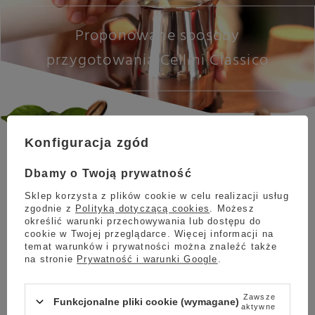
Proponowane sposoby
przygotowania Cellini Classico
Konfiguracja zgód
Kawa ziarnista Cellini Classico
najlepiej prezentuje się po
Dbamy o Twoją prywatność
przygotowaniu w ekspresach automatycznych i
Sklep korzysta z plików cookie w celu realizacji usług
kolbowych, ale odpowiednie zmielenie ziaren może
zgodnie z
Polityką dotyczącą cookies
. Możesz
sprawić, że Classico zaparzymy również w zaparzaczu
określić warunki przechowywania lub dostępu do
French Press lub kawiarce.
cookie w Twojej przeglądarce. Więcej informacji na
temat warunków i prywatności można znaleźć także
na stronie
Prywatność i warunki Google
.
EKSPRES AUTOMATYCZNY
Zawsze
Funkcjonalne pliki cookie (wymagane)
Aromatyczna kawa, która doskonale sprawdzi
aktywne