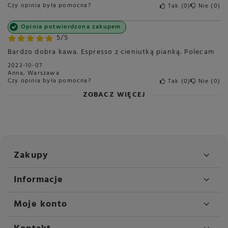
Czy opinia była pomocna?
Tak
0
Nie
0
Opakowanie
1000g
Polecana do
Cappuccino
Opinia potwierdzona zakupem
5/5
Espresso
Kawa czarna
Bardzo dobra kawa. Espresso z cieniutką pianką. Polecam
Latte
2023-10-07
Anna, Warszawa
Blend czy Single
Blend / Mieszanki
Czy opinia była pomocna?
Tak
0
Nie
0
ZOBACZ WIĘCEJ
Pochodzenie ziaren
Ameryka Środkowa
Ameryka Południowa
Kwasowość
Średnia
Gorycz
Średnia
Zakupy
Intensywność smaku
Średnia
Crema
Trwała
Informacje
Sposób przygotowania
Ekspres automatyczny
Ekspres kolbowy
Moje konto
Ekspres przelewowy
French Press