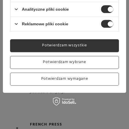
się do parzenia w ekspresie automatycznym.
Analityczne pliki cookie
Reklamowe pliki cookie
EKSPRES KOLBOWY
Jest to kawa, która zdumiewająco dobrze
sprawdzi się po przygotowaniu w ekspresie
Potwierdzam wszystkie
kolbowym.
Potwierdzam wybrane
EKSPRES PRZELEWOWY
Zaparz ją w ekspresie przelewowym, a
Potwierdzam wymagane
przekonasz się, jak świetna kawa potrafi
pobudzić zmysły.
FRENCH PRESS