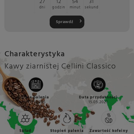
27
12
54
31
dni
godzin
minut
sekund
Sprawdź
Charakterystyka
Kawy ziarnistej Cellini Classico
Data palenia
Data przydatności
15.05.2025
15.05.2027
Skład
Stopień palenia
Zawartość kofeiny