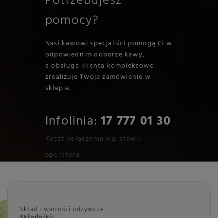
Potrzebujesz
pomocy?
Nasi kawowi specjaliści pomogą Ci w
odpowiednim doborze kawy,
a obsługa klienta kompleksowo
zrealizuje Twoje zamówienie w
sklepie.
Infolinia:
17 777 01 30
Koszt połączenia wg. stawki
operatora
Skład i wartości odżywcze
Składniki: