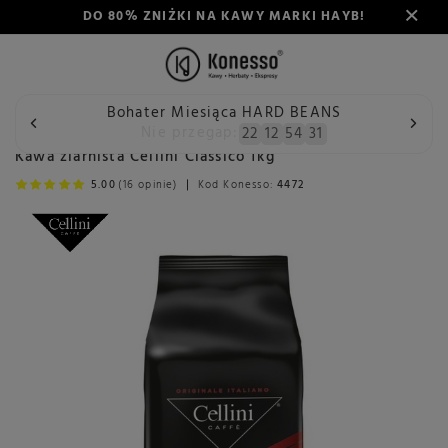
DO 80% ZNIŻKI NA KAWY MARKI HAYB!
Bohater Miesiąca HARD BEANS
Wstecz
Konesso
Kawa
Przeznaczenie
Do ekspresu a
Nie przegap:
22
12
54
31
Kawa ziarnista Cellini Classico 1kg
5.00
(16 opinie)
Kod Konesso:
4472