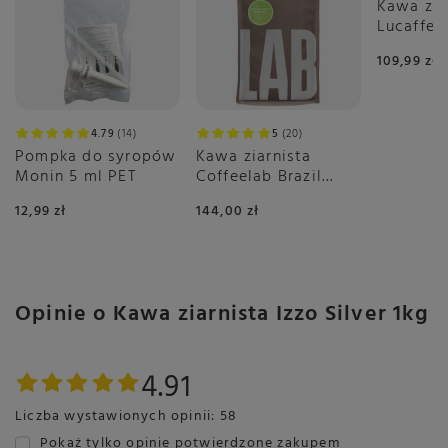
Kawa zia
Lucaffe 
Dolce 1k
109,99 zł
4.79
14
5
20
Pompka do syropów
Kawa ziarnista
Monin 5 ml PET
Coffeelab Brazil
Igarape Rainforest
12,99 zł
144,00 zł
1kg
Opinie o Kawa ziarnista Izzo Silver 1kg
4.91
Liczba wystawionych opinii: 58
Pokaż tylko opinie potwierdzone zakupem