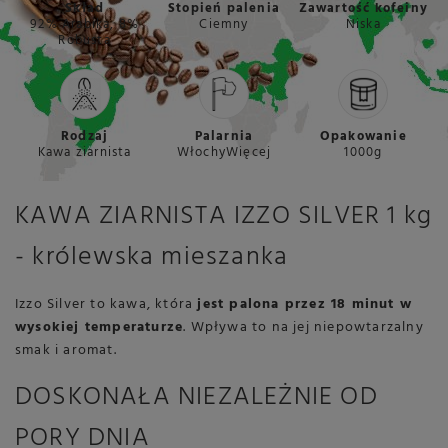
Skład
Stopień palenia
Zawartość kofeiny
92% Arabika, 8%
Ciemny
Niska
Robusta
Rodzaj
Palarnia
Opakowanie
Kawa ziarnista
WłochyWięcej
1000g
KAWA ZIARNISTA IZZO SILVER 1 kg
- królewska mieszanka
Izzo Silver to kawa, która
jest palona przez 18 minut w
wysokiej temperaturze
. Wpływa to na jej niepowtarzalny
smak i aromat.
DOSKONAŁA NIEZALEŻNIE OD
PORY DNIA