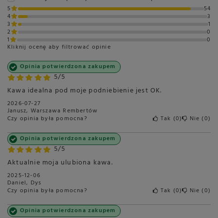
5
54
4
3
3
1
2
0
1
0
Kliknij ocenę aby filtrować opinie
Opinia potwierdzona zakupem
5/5
Kawa idealna pod moje podniebienie jest OK.
2026-07-27
Janusz, Warszawa Rembertów
Czy opinia była pomocna?
Tak
0
Nie
0
Opinia potwierdzona zakupem
5/5
Aktualnie moja ulubiona kawa.
2025-12-06
Daniel, Dys
Czy opinia była pomocna?
Tak
0
Nie
0
Opinia potwierdzona zakupem