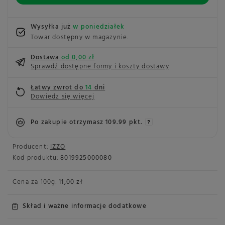
Wysyłka już
w poniedziałek
Towar dostępny w magazynie
Dostawa
od 0,00 zł
Sprawdź dostępne formy i koszty dostawy
Łatwy zwrot do
14
dni
Dowiedz się więcej
Po zakupie otrzymasz
109.99 pkt.
Producent:
IZZO
Kod produktu:
8019925000080
Cena za
100g
:
11,00 zł
Skład i ważne informacje dodatkowe