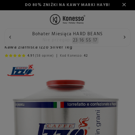
DO 80% ZNIŻKI NA KAWY MARKI HAYB!
Bohater Miesiąca HARD BEANS
Wstecz
Konesso
Kawa
Przeznaczenie
Do ekspresu a
Nie przegap:
23
16
55
17
Kawa ziarnista Izzo Silver 1kg
4.91
(58 opinie)
Kod Konesso:
42