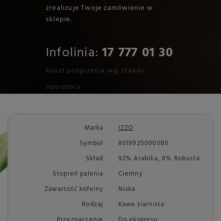
zrealizuje Twoje zamówienie w
sklepie.
Infolinia:
17 777 01 30
Koszt połączenia wg. stawki
operatora
Marka
IZZO
Symbol
8019925000080
Skład
92% Arabika, 8% Robusta
Stopień palenia
Ciemny
Zawartość kofeiny
Niska
Rodzaj
Kawa ziarnista
Przeznaczenie
Do ekspresu