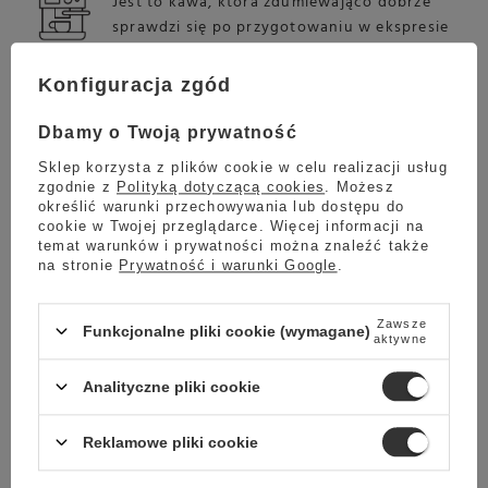
Jest to kawa, która zdumiewająco dobrze
sprawdzi się po przygotowaniu w ekspresie
kolbowym.
Konfiguracja zgód
Dbamy o Twoją prywatność
EKSPRES PRZELEWOWY
Zaparz ją w ekspresie przelewowym, a
Sklep korzysta z plików cookie w celu realizacji usług
zgodnie z
Polityką dotyczącą cookies
. Możesz
przekonasz się, jak świetna kawa potrafi
określić warunki przechowywania lub dostępu do
pobudzić zmysły.
cookie w Twojej przeglądarce. Więcej informacji na
temat warunków i prywatności można znaleźć także
na stronie
Prywatność i warunki Google
.
Zawsze
Funkcjonalne pliki cookie (wymagane)
FRENCH PRESS
aktywne
Jeżeli jesteś miłośnikiem praski francuskiej, to
Analityczne pliki cookie
ta kawa z pewnością spełni Twoje
oczekiwania.
Reklamowe pliki cookie