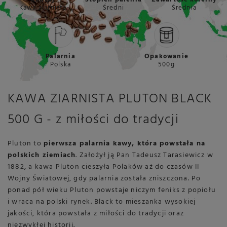
Kawa ziarnista
Średni
Średnia
Palarnia
Opakowanie
Polska
500g
KAWA ZIARNISTA PLUTON BLACK
500 G - z miłości do tradycji
Pluton to
pierwsza palarnia kawy, która powstała na
polskich ziemiach
. Założył ją Pan Tadeusz Tarasiewicz w
1882, a kawa Pluton cieszyła Polaków aż do czasów II
Wojny Światowej, gdy palarnia została zniszczona. Po
ponad pół wieku Pluton powstaje niczym feniks z popiołu
i wraca na polski rynek. Black to mieszanka wysokiej
jakości, która powstała z miłości do tradycji oraz
niezwykłej historii.