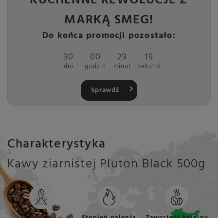
KUCHENNE REWOLUCJE Z
MARKĄ SMEG!
Do końca promocji pozostało:
30
00
29
18
dni
godzin
minut
sekund
Sprawdź
Charakterystyka
Kawy ziarnistej Pluton Black 500g
Rodzaj
Stopień palenia
Zawartość kofeiny