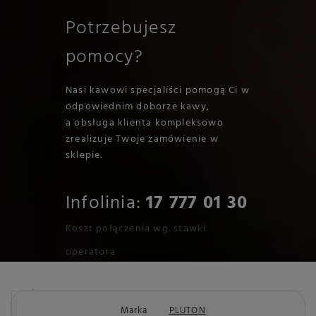
Potrzebujesz
pomocy?
Nasi kawowi specjaliści pomogą Ci w
odpowiednim doborze kawy,
a obsługa klienta kompleksowo
zrealizuje Twoje zamówienie w
sklepie.
Infolinia:
17 777 01 30
Koszt połączenia wg. stawki
operatora
Marka
PLUTON