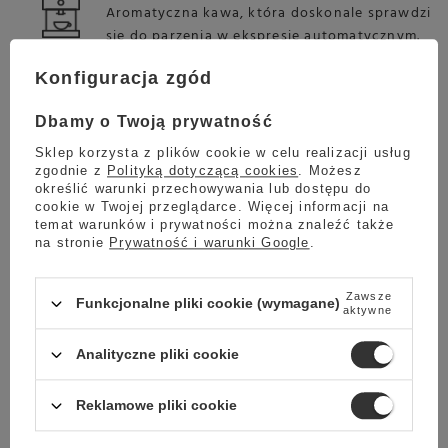
Aromatyczna kawa, która doskonale sprawdzi
się do parzenia w ekspresie automatycznym.
Konfiguracja zgód
EKSPRES KOLBOWY
Dbamy o Twoją prywatność
Jest to kawa, która zdumiewająco dobrze
Sklep korzysta z plików cookie w celu realizacji usług
sprawdzi się po przygotowaniu w ekspresie
zgodnie z
Polityką dotyczącą cookies
. Możesz
kolbowym.
określić warunki przechowywania lub dostępu do
cookie w Twojej przeglądarce. Więcej informacji na
temat warunków i prywatności można znaleźć także
na stronie
Prywatność i warunki Google
.
EKSPRES PRZELEWOWY
Zaparz ją w ekspresie przelewowym, a
Zawsze
Funkcjonalne pliki cookie (wymagane)
aktywne
przekonasz się, jak świetna kawa potrafi
pobudzić zmysły.
Analityczne pliki cookie
Reklamowe pliki cookie