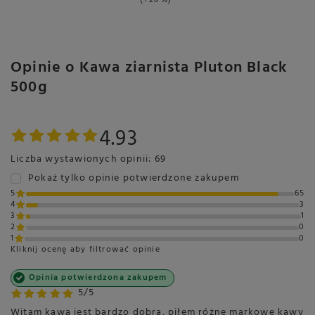
Opinie o Kawa ziarnista Pluton Black
500g
4.93
Liczba wystawionych opinii: 69
Pokaż tylko opinie potwierdzone zakupem
5
65
4
3
3
1
2
0
1
0
Kliknij ocenę aby filtrować opinie
Opinia potwierdzona zakupem
5/5
Witam kawa jest bardzo dobra, piłem różne markowe kawy