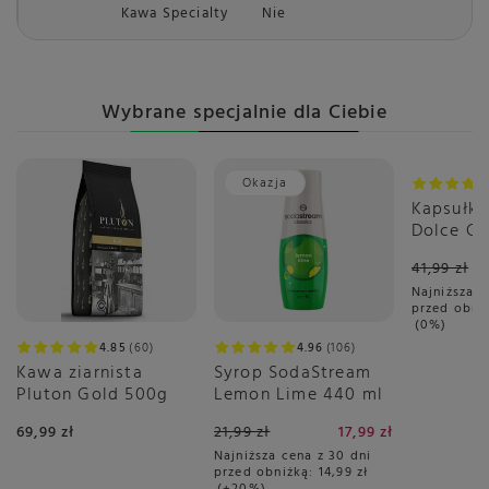
Kawa Specialty
Nie
Wybrane specjalnie dla Ciebie
Okazja
Okazja
Kapsułki
Dolce Gu
Cappucci
41,99 zł
Najniższa c
przed obni
0%
4.85
60
4.96
106
Kawa ziarnista
Syrop SodaStream
Pluton Gold 500g
Lemon Lime 440 ml
69,99 zł
21,99 zł
17,99 zł
Najniższa cena z 30 dni
przed obniżką:
14,99 zł
+20%