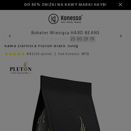
DO 80% ZNIŻKI NA KAWY MARKI HAYB!
Bohater Miesiąca HARD BEANS
Wstecz
Konesso
Kawa
Przeznaczenie
Do ekspresu a
Nie przegap:
25
00
29
18
Kawa ziarnista Pluton Black 500g
4.93
(69 opinie)
Kod Konesso:
3972