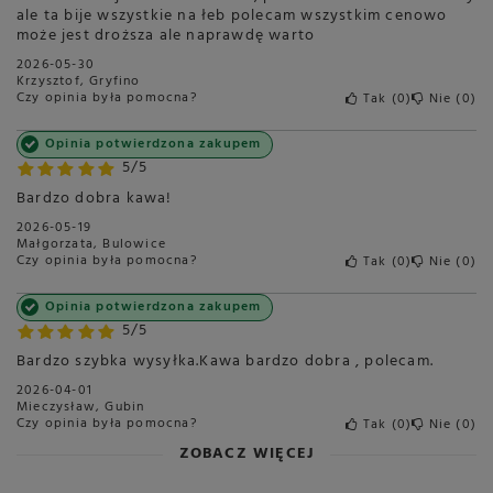
ale ta bije wszystkie na łeb polecam wszystkim cenowo
może jest droższa ale naprawdę warto
2026-05-30
Krzysztof, Gryfino
Czy opinia była pomocna?
Tak
0
Nie
0
Opinia potwierdzona zakupem
5/5
Bardzo dobra kawa!
2026-05-19
Małgorzata, Bulowice
Czy opinia była pomocna?
Tak
0
Nie
0
Opinia potwierdzona zakupem
5/5
Bardzo szybka wysyłka.Kawa bardzo dobra , polecam.
2026-04-01
Mieczysław, Gubin
Czy opinia była pomocna?
Tak
0
Nie
0
ZOBACZ WIĘCEJ