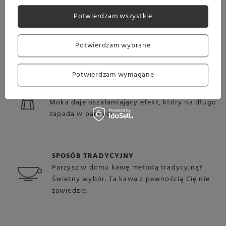
FRENCH PRESS
Jeżeli jesteś miłośnikiem praski francuskiej, to
Potwierdzam wszystkie
ta kawa z pewnością spełni Twoje
oczekiwania.
Potwierdzam wybrane
Potwierdzam wymagane
KAWIARKA
Kawa przygotowana we włoskim czajniczku
Moka daje oszałamiający efekt, który na długo
zapada w pamięci.
SPOSÓB TRADYCYJNY
Parzysz w domu kawę metodą tradycyjną?
Świetny wybór. Ta kawa z pewnością Cię nie
zawiedzie.