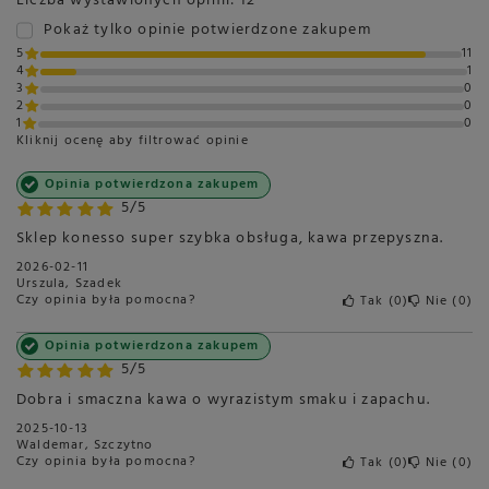
Liczba wystawionych opinii: 12
Pokaż tylko opinie potwierdzone zakupem
5
11
4
1
3
0
2
0
1
0
Kliknij ocenę aby filtrować opinie
Opinia potwierdzona zakupem
5/5
Sklep konesso super szybka obsługa, kawa przepyszna.
2026-02-11
Urszula, Szadek
Czy opinia była pomocna?
Tak
0
Nie
0
Opinia potwierdzona zakupem
5/5
Dobra i smaczna kawa o wyrazistym smaku i zapachu.
2025-10-13
Waldemar, Szczytno
Czy opinia była pomocna?
Tak
0
Nie
0