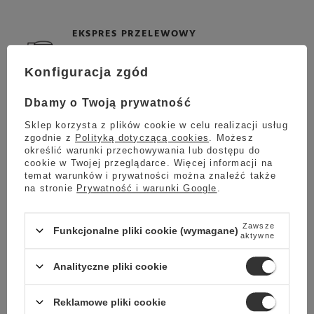
EKSPRES PRZELEWOWY
Zaparz ją w ekspresie przelewowym, a
przekonasz się, jak świetna kawa potrafi
Konfiguracja zgód
pobudzić zmysły.
Dbamy o Twoją prywatność
Sklep korzysta z plików cookie w celu realizacji usług
zgodnie z
Polityką dotyczącą cookies
. Możesz
określić warunki przechowywania lub dostępu do
FRENCH PRESS
cookie w Twojej przeglądarce. Więcej informacji na
Jeżeli jesteś miłośnikiem praski francuskiej, to
temat warunków i prywatności można znaleźć także
na stronie
Prywatność i warunki Google
.
ta kawa z pewnością spełni Twoje
oczekiwania.
Zawsze
Funkcjonalne pliki cookie (wymagane)
aktywne
KAWIARKA
Analityczne pliki cookie
Kawa przygotowana we włoskim czajniczku
Moka daje oszałamiający efekt, który na długo
Reklamowe pliki cookie