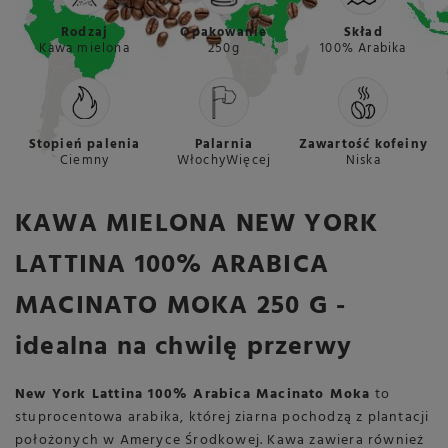
Rodzaj
Opakowanie
Skład
Kawa mielona
250g
100% Arabika
Stopień palenia
Palarnia
Zawartość kofeiny
Ciemny
WłochyWięcej
Niska
KAWA MIELONA NEW YORK
LATTINA 100% ARABICA
MACINATO MOKA 250 G -
idealna na chwilę przerwy
New York Lattina 100% Arabica Macinato Moka
to
stuprocentowa arabika, której ziarna pochodzą z plantacji
położonych w Ameryce Środkowej. Kawa zawiera również