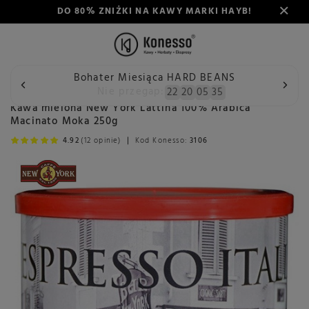
DO 80% ZNIŻKI NA KAWY MARKI HAYB!
Bohater Miesiąca HARD BEANS
Wstecz
Konesso
Kawa
Przeznaczenie
Do kawiarki
Nie przegap:
22
20
05
34
Kawa mielona New York Lattina 100% Arabica
Macinato Moka 250g
4.92
(12 opinie)
Kod Konesso:
3106