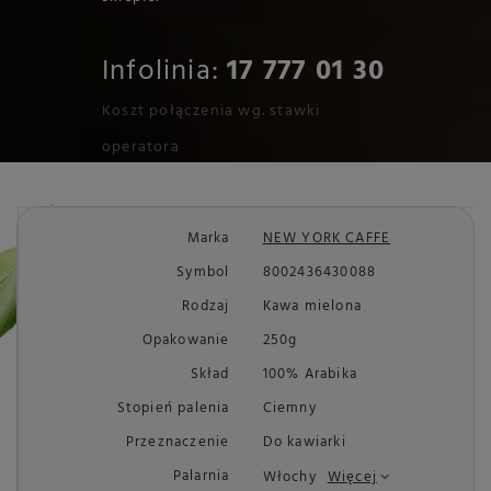
Infolinia:
17 777 01 30
Koszt połączenia wg. stawki
operatora
Marka
NEW YORK CAFFE
Symbol
8002436430088
Rodzaj
Kawa mielona
Opakowanie
250g
Skład
100% Arabika
Stopień palenia
Ciemny
Przeznaczenie
Do kawiarki
Palarnia
Włochy
Więcej