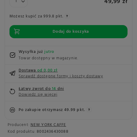
49,99 zł
Możesz kupić za
999.8 pkt.
Dodaj do koszyka
Wysyłka już
jutro
Towar dostępny w magazynie
Dostawa
od 0,00 zł
Sprawdź dostępne formy i koszty dostawy
Łatwy zwrot do
14
dni
Dowiedz się więcej
Po zakupie otrzymasz
49.99 pkt.
Producent:
NEW YORK CAFFE
Kod produktu:
8002436430088