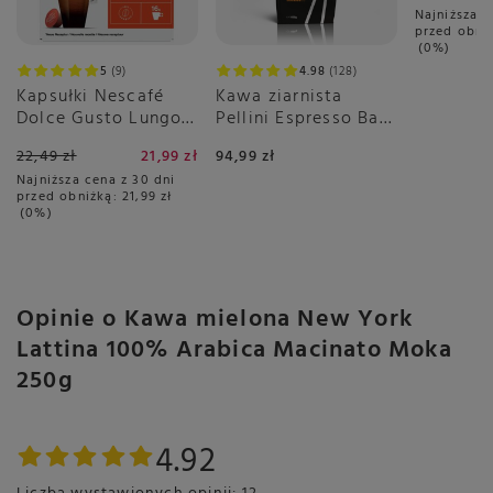
Najniższa c
przed obni
0%
5
9
4.98
128
Kapsułki Nescafé
Kawa ziarnista
Dolce Gusto Lungo
Pellini Espresso Bar
16 sztuk
Cremoso no.9 1kg
22,49 zł
21,99 zł
94,99 zł
Najniższa cena z 30 dni
przed obniżką:
21,99 zł
0%
Opinie o Kawa mielona New York
Lattina 100% Arabica Macinato Moka
250g
4.92