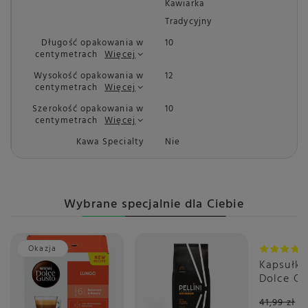
Kawiarka
Tradycyjny
Długość opakowania w
10
centymetrach
Więcej
Wysokość opakowania w
12
centymetrach
Więcej
Szerokość opakowania w
10
centymetrach
Więcej
Kawa Specialty
Nie
Wybrane specjalnie dla Ciebie
Okazja
Okazja
Kapsułki
Dolce Gu
Cappucci
41,99 zł