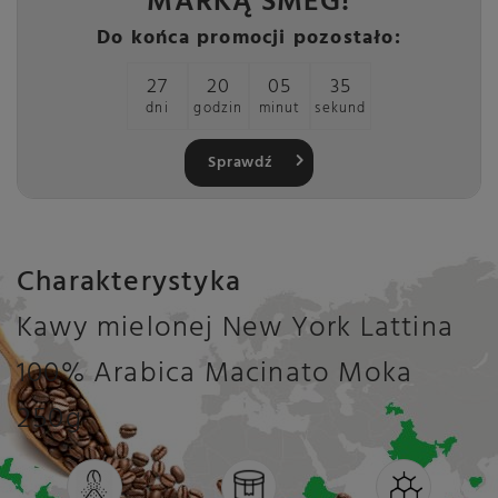
MARKĄ SMEG!
Do końca promocji pozostało:
27
20
05
34
dni
godzin
minut
sekund
Sprawdź
Charakterystyka
Kawy mielonej New York Lattina
100% Arabica Macinato Moka
250g