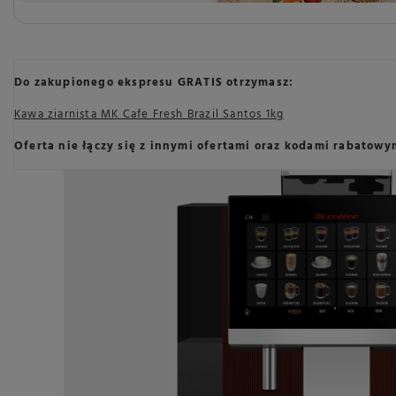
Do zakupionego ekspresu GRATIS otrzymasz:
Kawa ziarnista MK Cafe Fresh Brazil Santos 1kg
Oferta nie łączy się z innymi ofertami oraz kodami rabatowy