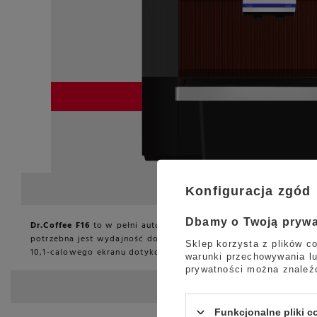
Konfiguracja zgód
Dbamy o Twoją pryw
Dr.Coffee F16
to w pełni automatyczny, profesjonalny ekspres 
potrzebna jest wydajność do 100 kaw dziennie. Kompaktowa o
Sklep korzysta z plików co
10,1-calowego ekranu dotykowego z powłoką chroniącą przed od
warunki przechowywania lu
prywatności można znaleź
Funkcjonalne pliki 