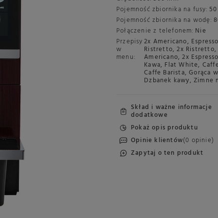
Pojemność zbiornika na fusy:
50
Pojemność zbiornika na wodę:
8
Połączenie z telefonem:
Nie
Przepisy
2x Americano
,
Espress
w
Ristretto
,
2x Ristretto
,
menu:
Americano
,
2x Espress
Kawa
,
Flat White
,
Caff
Caffe Barista
,
Gorąca 
Dzbanek kawy
,
Zimne 
Skład i ważne informacje
dodatkowe
Pokaż opis produktu
Opinie klientów
(0 opinie)
Zapytaj o ten produkt