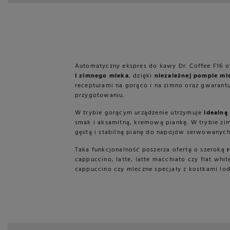
Automatyczny ekspres do kawy Dr. Coffee F16 
i zimnego mleka
, dzięki
niezależnej pompie ml
recepturami na gorąco i na zimno oraz gwarant
przygotowaniu.
W trybie gorącym urządzenie utrzymuje
idealną
smak i aksamitną, kremową piankę. W trybie z
gęstą i stabilną pianę do napojów serwowanych 
Taka funkcjonalność poszerza ofertę o szeroką
cappuccino, latte, latte macchiato czy flat whit
cappuccino czy mleczne specjały z kostkami lod