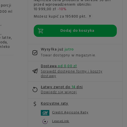
Najniższa cena produktu w okresie 30 dni
przed wprowadzeniem obniżki:
 porcji
10 999,00 zł
-10%
000 ml
Możesz kupić za
195800 pkt.
o
,
Dodaj do koszyka
o
,
e latte
,
woda
,
mleko
Wysyłka już
jutro
Towar dostępny w magazynie
Dostawa
od 0,00 zł
Sprawdź dostępne formy i koszty
dostawy
Łatwy zwrot do
14
dni
Dowiedz się więcej
Korzystne raty
Credit Agricole Raty
LeaseLink