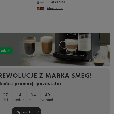
PKOLeasing
Alior Raty
REWOLUCJE Z MARKĄ SMEG!
końca promocji pozostało:
27
14
04
47
dni
godzin
minut
sekund
Sprawdź