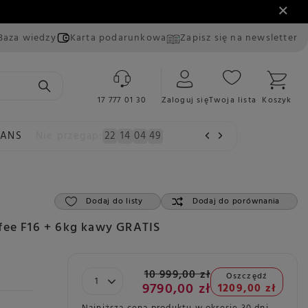
Baza wiedzy
Karta podarunkowa
Zapisz się na newsletter
17 777 01 30
Zaloguj się
Twoja lista
Koszyk
EANS
Nie przegap:
22
14
04
47
Dodaj do listy
Dodaj do porównania
fee F16 + 6kg kawy GRATIS
10 999,00 zł
Oszczędź
9790,00 zł
1209,00 zł