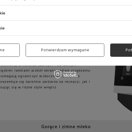
kie
kie
 napojów, personalizację receptur oraz
la użytkowników i administratorów. Znajdziesz
ożna ustawić do swoich własnych potrzeb.
przyśpiesza proces przygotowania specjałów.
ne
Potwierdzam wymagane
Po
a utrzymanie czystości.
 elementy w kolorze czarnym i bordowym.
 wąskimi ramkami wokół ekranu nadaje urządzeniu
pomagają ograniczyć widoczność odcisków
ezentuje się świetnie zarówno na recepcji, jak i
sując się w różne style wnętrz.
Gorące i zimne mleko