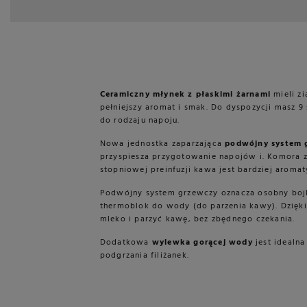
Ceramiczny młynek z płaskimi żarnami
mieli z
pełniejszy aromat i smak. Do dyspozycji masz 9
do rodzaju napoju.
Nowa jednostka zaparzająca
podwójny system 
przyspiesza przygotowanie napojów i. Komora 
stopniowej preinfuzji kawa jest bardziej aromat
Podwójny system grzewczy oznacza osobny bojle
thermoblok do wody (do parzenia kawy). Dzięki
mleko i parzyć kawę, bez zbędnego czekania.
Dodatkowa
wylewka gorącej wody
jest idealna
podgrzania filiżanek.