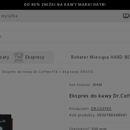
DO 80% ZNIŻKI NA KAWY MARKI HAYB!
 wysyłka
baty
Ekspresy
Bohater Miesiąca HARD B
Ekspres do kawy Dr.Coffee F16 + 6kg kawy GRATIS
Kod Konesso:
25430
Ekspres do kawy Dr.Cof
Producent:
DR.COFFEE
Kod produktu:
5900788648041
Głębokość:
500 mm