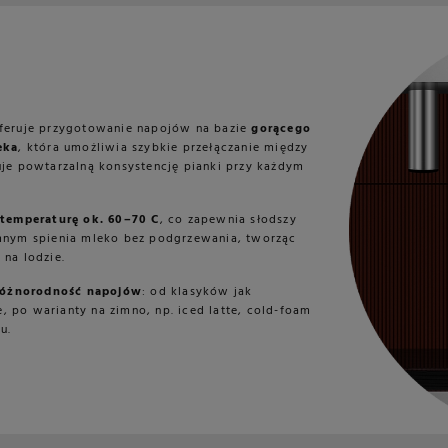
oferuje przygotowanie napojów na bazie
gorącego
eka
, która umożliwia szybkie przełączanie między
uje powtarzalną konsystencję pianki przy każdym
 temperaturę ok. 60–70 C
, co zapewnia słodszy
imnym spienia mleko bez podgrzewania, tworząc
na lodzie.
różnorodność napojów
: od klasyków jak
e, po warianty na zimno, np. iced latte, cold-foam
u.