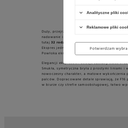
Analityczne pliki coo
Reklamowe pliki coo
Duży, przejrzysty panel dotykowy ułatwia wybór
nadawanie im własnych nazw, co jest wygodne d
tutaj
32 rodzaje specjałów
, które dodatkowo m
Ekspres jednocześnie podaje mleko i kawę, co 
Potwierdzam wybra
Powłoka ekranu ogranicza ślady palców i ułatwi
Elegancji ekspresowi dodaje
szklany front
oraz
Smukła, symetryczna bryła z prostymi liniami i
nowoczesny charakter, a matowe wykończenia 
palców. Dopracowane detale sprawiają, że F16 pr
w biurze czy strefie samoobsługowej, łatwo wpi