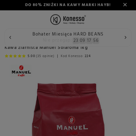
DO 80% ZNIŻKI NA KAWY MARKI HAYB!
Bohater Miesiąca HARD BEANS
Wstecz
Konesso
Kawa
Przeznaczenie
Do ekspresu a
Nie przegap:
23
09
17
55
Kawa ziarnista Manuel Solaroma 1kg
5.00
(35 opinie)
Kod Konesso:
224