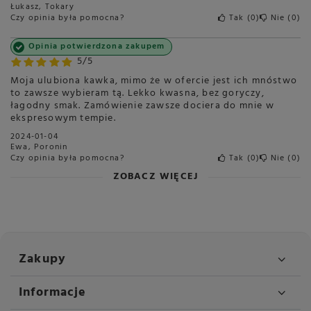
Łukasz, Tokary
Kolumbia
Czy opinia była pomocna?
Tak
0
Nie
0
Kostaryka
Opinia potwierdzona zakupem
Gorycz
Średnia
5/5
Słodycz
Średnia
Moja ulubiona kawka, mimo że w ofercie jest ich mnóstwo
to zawsze wybieram tą. Lekko kwasna, bez goryczy,
Intensywność smaku
Średnia
łagodny smak. Zamówienie zawsze dociera do mnie w
ekspresowym tempie.
Crema
Trwała
2024-01-04
Sposób przygotowania
Ekspres automatyczny
Ewa, Poronin
Ekspres kolbowy
Czy opinia była pomocna?
Tak
0
Nie
0
Ekspres przelewowy
ZOBACZ WIĘCEJ
French Press
Kawiarka
Tradycyjny
Opakowanie
1000g
Zakupy
Długość opakowania w
10
centymetrach
Więcej
Informacje
Wysokość opakowania w
24