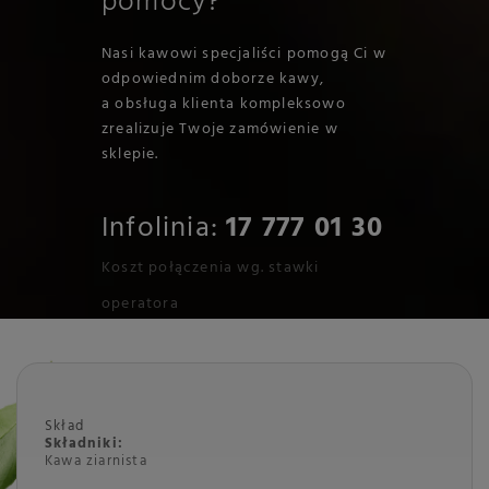
pomocy?
Nasi kawowi specjaliści pomogą Ci w
odpowiednim doborze kawy,
a obsługa klienta kompleksowo
zrealizuje Twoje zamówienie w
sklepie.
Infolinia:
17 777 01 30
Koszt połączenia wg. stawki
operatora
Skład
Składniki:
Kawa ziarnista