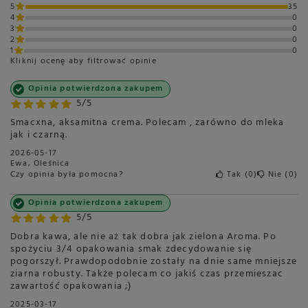
5
35
Skład
60% Arabika, 40% Robusta
4
0
3
0
Stopień palenia
Średni
2
0
1
0
Zawartość kofeiny
Wysoka
Kliknij ocenę aby filtrować opinie
Rodzaj
Kawa ziarnista
Opinia potwierdzona zakupem
Przeznaczenie
Do ekspresu
5/5
automatycznego
Smacxna, aksamitna crema. Polecam , zarówno do mleka
Do biura
jak i czarną.
Do ekspresu kolbowego
2026-05-17
Ewa, Oleśnica
Palarnia
Włochy
Więcej
Czy opinia była pomocna?
Tak
0
Nie
0
Polecana do
Cappuccino
Opinia potwierdzona zakupem
Espresso
5/5
Latte
Dobra kawa, ale nie aż tak dobra jak zielona Aroma. Po
Kawa czarna
spożyciu 3/4 opakowania smak zdecydowanie się
pogorszył. Prawdopodobnie zostały na dnie same mniejsze
Blend czy Single
Blend / Mieszanki
ziarna robusty. Także polecam co jakiś czas przemieszac
zawartość opakowania ;)
Pochodzenie ziaren
Etiopia
Gwatemala
2025-03-17