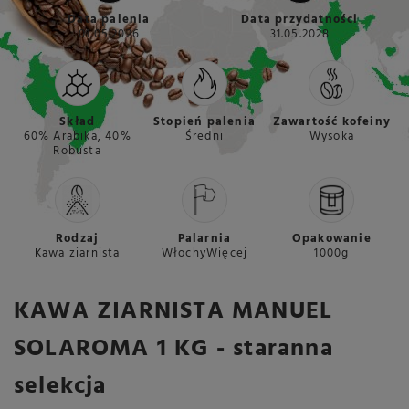
Data palenia
Data przydatności
01.05.2026
31.05.2028
Skład
Stopień palenia
Zawartość kofeiny
60% Arabika, 40%
Średni
Wysoka
Robusta
Rodzaj
Palarnia
Opakowanie
Kawa ziarnista
WłochyWięcej
1000g
KAWA ZIARNISTA MANUEL
SOLAROMA 1 KG - staranna
selekcja