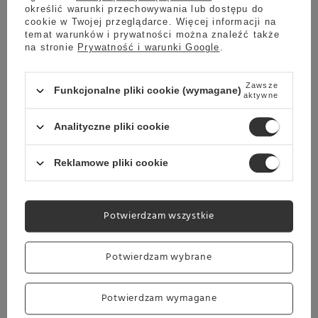
określić warunki przechowywania lub dostępu do
się do parzenia w ekspresie automatycznym.
cookie w Twojej przeglądarce. Więcej informacji na
temat warunków i prywatności można znaleźć także
na stronie
Prywatność i warunki Google
.
EKSPRES KOLBOWY
Zawsze
Jest to kawa, która zdumiewająco dobrze
Funkcjonalne pliki cookie (wymagane)
aktywne
sprawdzi się po przygotowaniu w ekspresie
kolbowym.
Analityczne pliki cookie
Reklamowe pliki cookie
EKSPRES PRZELEWOWY
Zaparz ją w ekspresie przelewowym, a
przekonasz się, jak świetna kawa potrafi
Potwierdzam wszystkie
pobudzić zmysły.
Potwierdzam wybrane
Potwierdzam wymagane
FRENCH PRESS