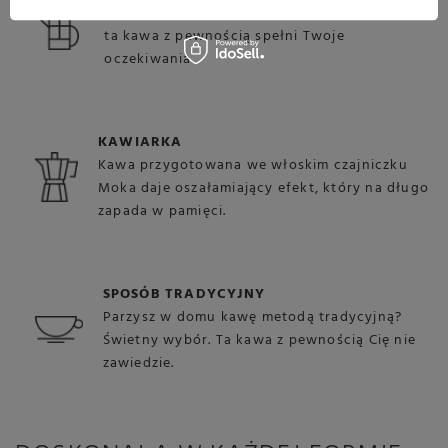
Jeżeli jesteś miłośnikiem praski francuskiej, to
ta kawa z pewnością spełni Twoje
oczekiwania.
KAWIARKA
Kawa przygotowana we włoskim czajniczku
Moka daje oszałamiający efekt, który na długo
zapada w pamięci.
SPOSÓB TRADYCYJNY
Parzysz w domu kawę metodą tradycyjną?
Świetny wybór. Ta kawa z pewnością Cię nie
zawiedzie.