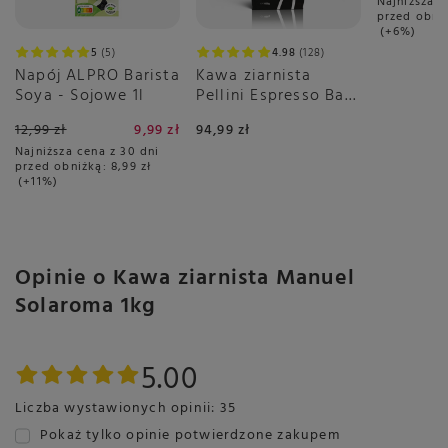
Najniższa c
Jednostka (specyficzna):
przed obni
Jednostka (specyficzna) - Gramów
+6%
Kraj:
5
5
4.98
128
Kraj pochodzenia - Włochy
Napój ALPRO Barista
Zapakowano w - Włochy
Kawa ziarnista
Waga netto:
Soya - Sojowe 1l
Pellini Espresso Bar
1000 g
Cremoso no.9 1kg
Pochodzenie:
12,99 zł
9,99 zł
94,99 zł
Wyprodukowano w Włochy z ziaren kawy.
Najniższa cena z 30 dni
przed obniżką:
8,99 zł
+11%
Dodatkowe informacje
Język produktu:
Język danych - polski
Opinie o Kawa ziarnista Manuel
Główny język opisu - włoski
Języki na opakowaniu:
Solaroma 1kg
polski
włoski
5.00
Liczba wystawionych opinii: 35
Pokaż tylko opinie potwierdzone zakupem
Marka
MANUEL